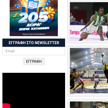
ΕΓΓΡΑΦΗ ΣΤΟ NEWSLETTER