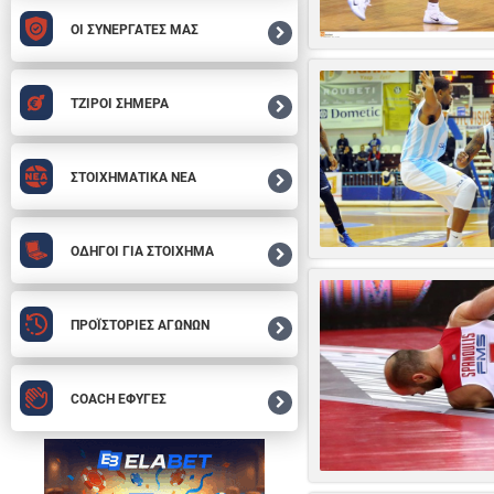
ΟΙ ΣΥΝΕΡΓΑΤΕΣ ΜΑΣ
ΤΖΙΡΟΙ ΣΗΜΕΡΑ
ΣΤΟΙΧΗΜΑΤΙΚΑ ΝΕΑ
ΟΔΗΓΟΙ ΓΙΑ ΣΤΟΙΧΗΜΑ
ΠΡΟΪΣΤΟΡΙΕΣ ΑΓΩΝΩΝ
COACH ΕΦΥΓΕΣ