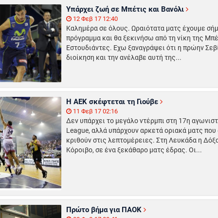
Υπάρχει ζωή σε Μπέτις και Βανόλι
12 Φεβ 17 12:40
Καλημέρα σε όλους. Ωραιότατα ματς έχουμε σή
πρόγραμμα και θα ξεκινήσω από τη νίκη της Μπέ
Εστουδιάντες. Εχω ξαναγράψει ότι η πρώην Σεβ
διοίκηση και την ανέλαβε αυτή της...
Η ΑΕΚ σκέφτεται τη Γιούβε
11 Φεβ 17 02:16
Δεν υπάρχει το μεγάλο ντέρμπι στη 17η αγωνιστ
League, αλλά υπάρχουν αρκετά οριακά ματς που
κριθούν στις λεπτομέρειες. Στη Λευκάδα η Δόξ
Κόροιβο, σε ένα ξεκάθαρο ματς έδρας. Οι...
Πρώτο βήμα για ΠΑΟΚ