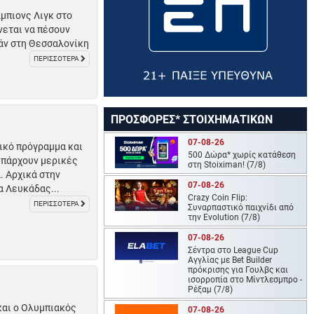
μπιονς Λιγκ στο
νεται να πέσουν
άν στη Θεσσαλονίκη
ΠΕΡΙΣΣΟΤΕΡΑ
ΠΡΟΣΦΟΡΕΣ* ΣΤΟΙΧΗΜΑΤΙΚΩΝ
07-08-26
ικό πρόγραμμα και
500 Δώρα* χωρίς κατάθεση
υπάρχουν μερικές
στη Stoiximan! (7/8)
. Αρχικά στην
07-08-26
α Λευκάδας...
Crazy Coin Flip:
ΠΕΡΙΣΣΟΤΕΡΑ
Συναρπαστικό παιχνίδι από
την Evolution (7/8)
07-08-26
Σέντρα στο League Cup
Αγγλίας με Bet Builder
πρόκρισης για Γουλβς και
ισορροπία στο Μίντλεσμπρο -
Ρέξαμ (7/8)
και ο Ολυμπιακός
07-08-26