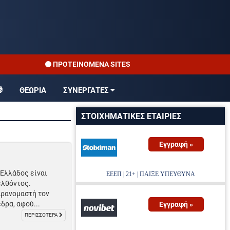
ΠΡΟΤΕΙΝΌΜΕΝΑ SITES
ΑΙΖΟΥΜΕ ΕΜΕΙΣ

ΘΕΩΡΙΑ
ΣΥΝΕΡΓΑΤΕΣ
Ι ΣΤΟΙΧΉΜΑΤΟΣ
ΣΤΟΙΧΗΜΑΤΙΚΕΣ ΕΤΑΙΡΙΕΣ
 ΣΤΑ ΠΡΩΤΑΘΛΗΜΑΤΑ
ΑΙΖΟΥΜΕ ΕΜΕΙΣ
Εγγραφή »
Ελλάδος είναι
ΕΕΕΠ | 21+ | ΠΑΙΞΕ ΥΠΕΥΘΥΝΑ
ελθόντος.
αρανομαστή τον
δρα, αφού...
Εγγραφή »
ΠΕΡΙΣΣΟΤΕΡΑ