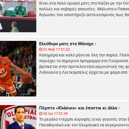
δίνει ένα πολύ οριακό ματς στο Καζάν με την Ού
πολλές και σοβαρές απουσίες. Μάλιστα ο Παπα
δηλώσει του υποστήριξε αστειευόμενος πως θα
Ελεύθερο ματς στο Μόναχο
01 Φεβ 17 01:23
Καλημέρα και καλό μήνα σε όλη την παρέα. Πολ
περιέχει το σημερινό πρόγραμμα στο Γιούροκαπ,
βρίσκεται στην προτελευταία αγωνιστική της φ
Λιθουανία η Λιετκαμπέλις έρχεται με φόρα από τ
Πέμπτο «Κλάσικο» και έπονται κι άλλα
30 Ιαν 17 01:39
Το μεγάλο ντέρμπι κορυφής είναι γεγονός στην b
Παναθηναϊκό και τον Ολυμπιακό να συγκρούονται