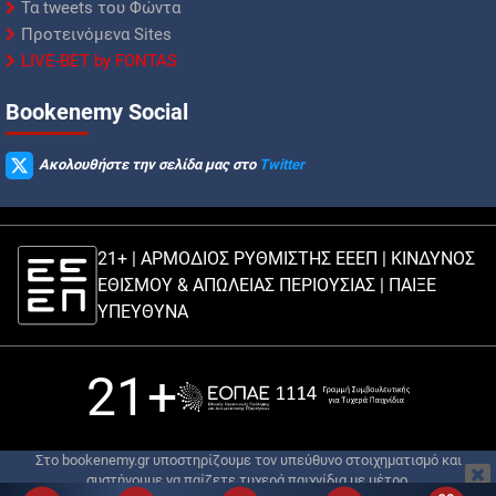
Τα tweets του Φώντα
Προτεινόμενα Sites
LIVE-BET by FONTAS
Βookenemy Social
Ακολουθήστε την σελίδα μας στο
Twitter
21+ | ΑΡΜΟΔΙΟΣ ΡΥΘΜΙΣΤΗΣ ΕΕΕΠ | ΚΙΝΔΥΝΟΣ
ΕΘΙΣΜΟΥ & ΑΠΩΛΕΙΑΣ ΠΕΡΙΟΥΣΙΑΣ |
ΠΑΙΞΕ
ΥΠΕΥΘΥΝΑ
21+
Στο bookenemy.gr υποστηρίζουμε τον υπεύθυνο στοιχηματισμό και
συστήνουμε να παίζετε τυχερά παιχνίδια με μέτρο.