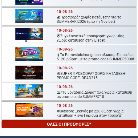
10-08-26
🌊Προσφορά* χωρίς κατάθεση* για το
SUMMERAKI2026 (από τη Novibet)
10-08-26
🌟Συγκλονιστική προσφορά* γνωριμίας
χωρίς κατάθεση στην Elabet
10-08-26
☀️To Pamestoixima.gr σε καλωσορίζει με έως
5120 Δώρα* με το promo code SUMMER5000!
10-08-26
🎁SUPER ΠΡΟΣΦΟΡΑ* ΧΩΡΙΣ ΚΑΤΑΘΕΣΗ -
PROMO CODE: DEAD215
10-08-26
⛱️710 μοναδικά Δώρα* Όλα χωρίς κατάθεση
με promo code SUMMER710
10-08-26
⚽Betsson: Ξεκινάς με 220 δώρα* χωρίς
κατάθεση + ένα Γύρισμα στον τροχό🏆
ΟΛΕΣ ΟΙ ΠΡΟΣΦΟΡΕΣ*