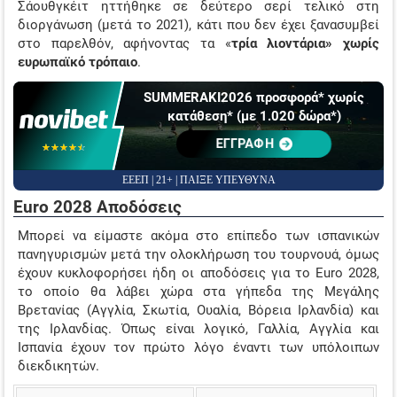
Σάουθγκέιτ ηττήθηκε σε δεύτερο σερί τελικό στη
διοργάνωση (μετά το 2021), κάτι που δεν έχει ξανασυμβεί
στο παρελθόν, αφήνοντας τα «
τρία λιοντάρια» χωρίς
ευρωπαϊκό τρόπαιο
.
SUMMERAKI2026 προσφορά* χωρίς
κατάθεση* (με 1.020 δώρα*)
ΕΓΓΡΑΦΗ
☆☆☆☆☆
★★★★★
ΕΕΕΠ | 21+ | ΠΑΙΞΕ ΥΠΕΥΘΥΝΑ
Euro 2028 Αποδόσεις
Μπορεί να είμαστε ακόμα στο επίπεδο των ισπανικών
πανηγυρισμών μετά την ολοκλήρωση του τουρνουά, όμως
έχουν κυκλοφορήσει ήδη οι αποδόσεις για το Euro 2028,
το οποίο θα λάβει χώρα στα γήπεδα της Μεγάλης
Βρετανίας (Αγγλία, Σκωτία, Ουαλία, Βόρεια Ιρλανδία) και
της Ιρλανδίας. Όπως είναι λογικό, Γαλλία, Αγγλία και
Ισπανία έχουν τον πρώτο λόγο έναντι των υπόλοιπων
διεκδικητών.