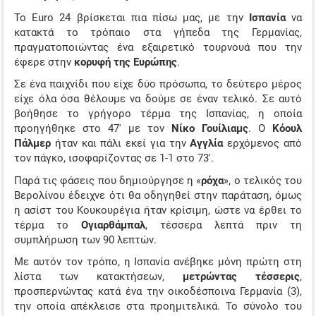
To Euro 24 βρίσκεται πια πίσω μας, με την
Ισπανία
να
ΤΖΊΡΟΙ ΣΤΟΙΧΉΜΑΤΟΣ
κατακτά το τρόπαιο στα γήπεδα της Γερμανίας,
ΠΡΟΤΕΙΝΌΜΕΝΑ SITES
πραγματοποιώντας ένα εξαιρετικό τουρνουά που την
έφερε στην
κορυφή της Ευρώπης
.
ΠΡΌΓΡΑΜΜΑ TV
Σε ένα παιχνίδι που είχε δύο πρόσωπα, το δεύτερο μέρος
είχε όλα όσα θέλουμε να δούμε σε έναν τελικό. Σε αυτό
ΤΣΑΓΚΑΡΟΔΕΥΤΕΡΑ…
βοήθησε το γρήγορο τέρμα της Ισπανίας, η οποία
προηγήθηκε στο 47′ με τον
Νίκο Γουίλιαμς
. Ο
Κόουλ
Πάλμερ
ήταν και πάλι εκεί για την
Αγγλία
ερχόμενος από
τον πάγκο, ισοφαρίζοντας σε 1-1 στο 73′.
Παρά τις φάσεις που δημιούργησε η «
ρόχα
», ο τελικός του
Βερολίνου έδειχνε ότι θα οδηγηθεί στην παράταση, όμως
η ασίστ του Κουκουρέγια ήταν κρίσιμη, ώστε να έρθει το
τέρμα το
Ογιαρθάμπαλ
, τέσσερα λεπτά πριν τη
συμπλήρωση των 90 λεπτών.
Με αυτόν τον τρόπο, η Ισπανία ανέβηκε μόνη πρώτη στη
λίστα των κατακτήσεων,
μετρώντας τέσσερις
,
προσπερνώντας κατά ένα την οικοδέσποινα Γερμανία (3),
την οποία απέκλεισε στα προημιτελικά. Το σύνολο του