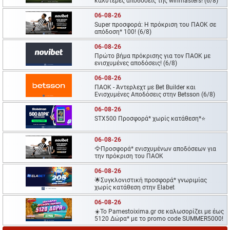
καλύτερες αποδόσεις της winmasters! (6/8)
06-08-26
Super προσφορά: Η πρόκριση του ΠΑΟΚ σε
απόδοση* 100! (6/8)
06-08-26
Πρώτο βήμα πρόκρισης για τον ΠΑΟΚ με
ενισχυμένες αποδόσεις! (6/8)
06-08-26
ΠΑΟΚ - Άντερλεχτ με Bet Builder και
Ενισχυμένες Αποδόσεις στην Betsson (6/8)
06-08-26
STX500 Προσφορά* χωρίς κατάθεση*⭐
06-08-26
🦅Προσφορά* ενισχυμένων αποδόσεων για
την πρόκριση του ΠΑΟΚ
06-08-26
🌟Συγκλονιστική προσφορά* γνωριμίας
χωρίς κατάθεση στην Elabet
06-08-26
☀️To Pamestoixima.gr σε καλωσορίζει με έως
5120 Δώρα* με το promo code SUMMER5000!