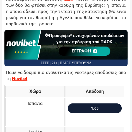
των δύο θα φτάσει στην κορυφή της Ευρώπης: η Ισπανία,
η οποία οδεύει προς την τέταρτή της κατάκτηση (θα είναι
ρεκόρ για τον θεσμό) ή η Αγγλία που θέλει να κερδίσει το
παρθενικό της τρόπαιο.
🦅Προσφορά* ενισχυμένων αποδόσεων
για την πρόκριση του ΠΑΟΚ
ΕΓΓΡΑΦΗ
☆☆☆☆☆
★★★★★
ΕΕΕΠ | 21+ | ΠΑΙΞΕ ΥΠΕΥΘΥΝΑ
Πάμε να δούμε πιο αναλυτικά τις νεότερες αποδόσεις από
τη
Novibet
:
Χώρα
Απόδοση
Ισπανία
1.65