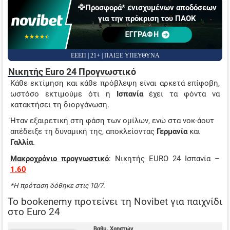
🦅Προσφορά* ενισχυμένων αποδόσεων
για την πρόκριση του ΠΑΟΚ
ΕΓΓΡΑΦΗ
☆☆☆☆☆
★★★★★
ΕΕΕΠ | 21+ | ΠΑΙΞΕ ΥΠΕΥΘΥΝΑ
Νικητής Euro 24 Προγνωστικό
Κάθε εκτίμηση και κάθε πρόβλεψη είναι αρκετά επίφοβη,
ωστόσο εκτιμούμε ότι η
Ισπανία
έχει τα φόντα να
κατακτήσει τη διοργάνωση.
Ήταν εξαιρετική στη φάση των ομίλων, ενώ στα νοκ-άουτ
απέδειξε τη δυναμική της, αποκλείοντας
Γερμανία
και
Γαλλία
.
Μακροχρόνιο προγνωστικό
: Νικητής EURO 24 Ισπανία –
1.60
*Η πρόταση δόθηκε στις 10/7.
Το bookenemy προτείνει τη Novibet για παιχνίδι
στο Euro 24
Βαθμ. Χρηστών