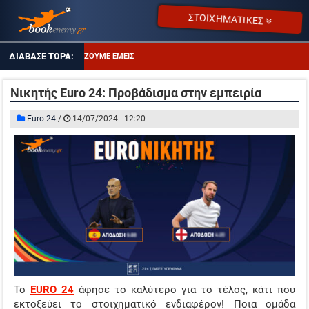
ΣΤΟΙΧΗΜΑΤΙΚΕΣ
ΤΙ ΠΑΙΖΟΥΜΕ ΕΜΕΙΣ
ΑΠΟΔΌΣΕΙΣ ΣΕ ΠΤΏΣΗ
Νικητής Euro 24: Προβάδισμα στην εμπειρία
ΔΥΑΔΑ ΚΑΛΩΝ ΑΠΟΔΟΣΕΩΝ
Euro 24
/
14/07/2024 - 12:20
ΤΖΊΡΟΙ ΣΤΟΙΧΉΜΑΤΟΣ
ΠΡΟΤΕΙΝΌΜΕΝΑ SITES
ΠΡΌΓΡΑΜΜΑ TV
ΑΔΙΚΗΜΕΝΕΣ ΑΠΟ ΤΙΣ ΑΠΟΔΟΣΕΙΣ
ΤΙ ΠΑΙΖΟΥΜΕ ΕΜΕΙΣ
ΑΠΟΔΌΣΕΙΣ ΣΕ ΠΤΏΣΗ
To
EURO 24
άφησε το καλύτερο για το τέλος, κάτι που
ΔΥΑΔΑ ΚΑΛΩΝ ΑΠΟΔΟΣΕΩΝ
εκτοξεύει το στοιχηματικό ενδιαφέρον! Ποια ομάδα