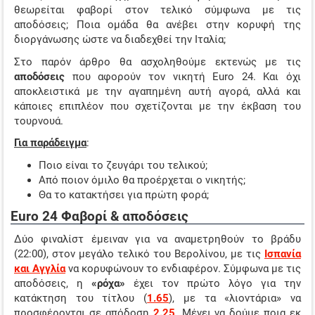
θεωρείται φαβορί στον τελικό σύμφωνα με τις
ΤΖΊΡΟΙ ΣΤΟΙΧΉΜΑΤΟΣ
αποδόσεις; Ποια ομάδα θα ανέβει στην κορυφή της
διοργάνωσης ώστε να διαδεχθεί την Ιταλία;
ΠΡΟΤΕΙΝΌΜΕΝΑ SITES
Στο παρόν άρθρο θα ασχοληθούμε εκτενώς με τις
ΠΡΌΓΡΑΜΜΑ TV
αποδόσεις
που αφορούν τον νικητή Euro 24. Και όχι
αποκλειστικά με την αγαπημένη αυτή αγορά, αλλά και
ΑΔΙΚΗΜΕΝΕΣ ΑΠΟ ΤΙΣ ΑΠΟΔΟΣΕΙΣ
κάποιες επιπλέον που σχετίζονται με την έκβαση του
τουρνουά.
Για παράδειγμα
:
Ποιο είναι το ζευγάρι του τελικού;
Από ποιον όμιλο θα προέρχεται ο νικητής;
Θα το κατακτήσει για πρώτη φορά;
Euro 24 Φαβορί & αποδόσεις
Δύο φιναλίστ έμειναν για να αναμετρηθούν το βράδυ
(22:00), στον μεγάλο τελικό του Βερολίνου, με τις
Ισπανία
και Αγγλία
να κορυφώνουν το ενδιαφέρον. Σύμφωνα με τις
αποδόσεις, η
«ρόχα»
έχει τον πρώτο λόγο για την
κατάκτηση του τίτλου (
1.65
), με τα «λιοντάρια» να
προσφέρονται σε απόδοση
2.25
. Μένει να δούμε ποια εκ