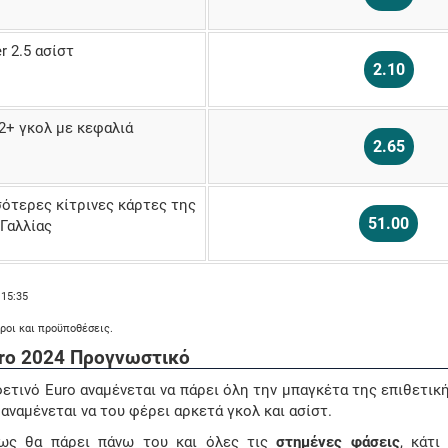
r 2.5 ασίστ
2.10
2+ γκολ με κεφαλιά
2.65
σότερες κίτρινες κάρτες της
51.00
Γαλλίας
 15:35
όροι και προϋποθέσεις.
uro 2024 Προγνωστικό
ετινό Euro αναμένεται να πάρει όλη την μπαγκέτα της επιθετικ
 αναμένεται να του φέρει αρκετά γκολ και ασίστ.
πως θα πάρει πάνω του και όλες τις
στημένες φάσεις
, κάτι