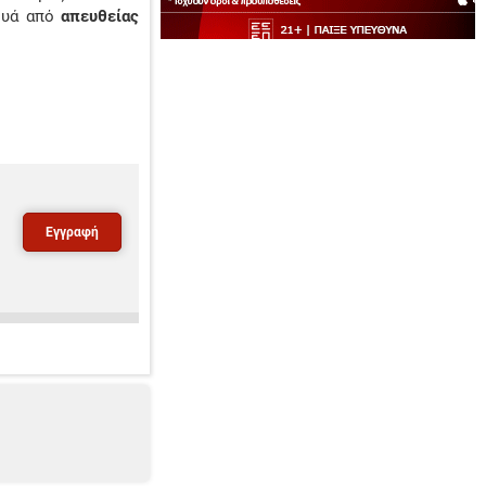
νουά από
απευθείας
Εγγραφή