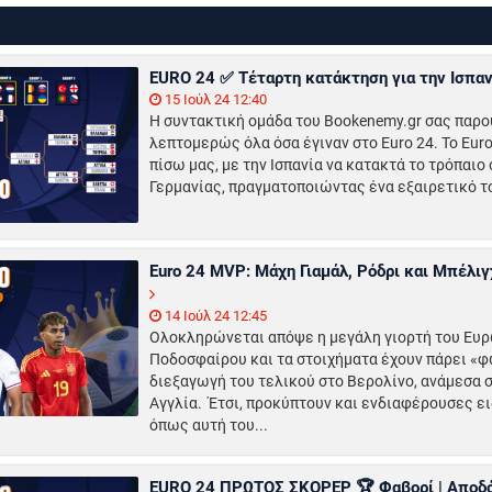
EURO 24 ✅ Τέταρτη κατάκτηση για την Ισπα
15 Ιούλ 24 12:40
Η συντακτική ομάδα του Bookenemy.gr σας παρο
λεπτομερώς όλα όσα έγιναν στο Euro 24. To Euro
πίσω μας, με την Ισπανία να κατακτά το τρόπαιο
Γερμανίας, πραγματοποιώντας ένα εξαιρετικό τ
Euro 24 MVP: Μάχη Γιαμάλ, Ρόδρι και Μπέλιγ
14 Ιούλ 24 12:45
Ολοκληρώνεται απόψε η μεγάλη γιορτή του Ευ
Ποδοσφαίρου και τα στοιχήματα έχουν πάρει «φω
διεξαγωγή του τελικού στο Βερολίνο, ανάμεσα σ
Αγγλία. Έτσι, προκύπτουν και ενδιαφέρουσες ει
όπως αυτή του...
EURO 24 ΠΡΩΤΟΣ ΣΚΟΡΕΡ 🏆 Φαβορί | Αποδό