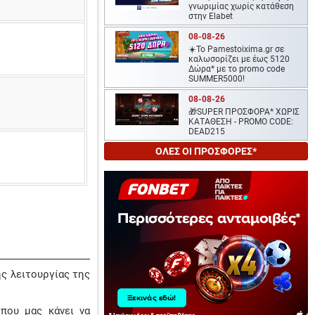
γνωριμίας χωρίς κατάθεση
στην Elabet
08-08-26
☀️To Pamestoixima.gr σε
καλωσορίζει με έως 5120
Δώρα* με το promo code
SUMMER5000!
08-08-26
🎁SUPER ΠΡΟΣΦΟΡΑ* ΧΩΡΙΣ
ΚΑΤΑΘΕΣΗ - PROMO CODE:
DEAD215
ΟΛΕΣ ΟΙ ΠΡΟΣΦΟΡΕΣ*
ής λειτουργίας της
 που μας κάνει να