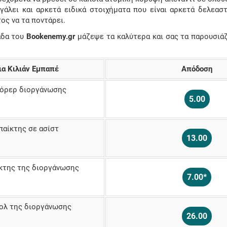
γάλει και αρκετά ειδικά στοιχήματα που είναι αρκετά δελεασ
ος να τα ποντάρει.
άδα του
Bookenemy.gr
μάζεψε τα καλύτερα και σας τα παρουσιά
ια Κιλιάν Εμπαπέ
Απόδοση
όρερ διοργάνωσης
5.00
αίκτης σε ασίστ
13.00
κτης της διοργάνωσης
7.00*
ολ της διοργάνωσης
26.00