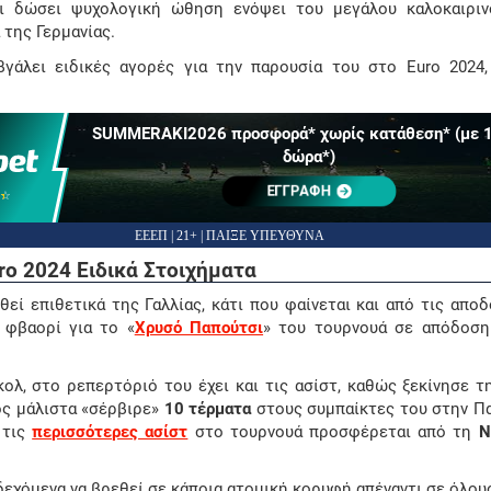
ι δώσει ψυχολογική ώθηση ενόψει του μεγάλου καλοκαιριν
 της Γερμανίας.
γάλει ειδικές αγορές για την παρουσία του στο Euro 2024,
SUMMERAKI2026 προσφορά* χωρίς κατάθεση* (με 
δώρα*)
ΕΓΓΡΑΦΗ
☆
★
ΕΕΕΠ | 21+ | ΠΑΙΞΕ ΥΠΕΥΘΥΝΑ
ro 2024 Eιδικά Στοιχήματα
θεί επιθετικά της Γαλλίας, κάτι που φαίνεται και από τις απο
 φβαορί για το «
Χρυσό Παπούτσι
» του τουρνουά σε απόδοση
ολ, στο ρεπερτόριό του έχει και τις ασίστ, καθώς ξεκίνησε τ
ος μάλιστα «σέρβιρε»
10 τέρματα
στους συμπαίκτες του στην Πα
 τις
περισσότερες ασίστ
στο τουρνουά προσφέρεται από τη
N
εχόμενα να βρεθεί σε κάποια ατομική κορυφή απέναντι σε όλου