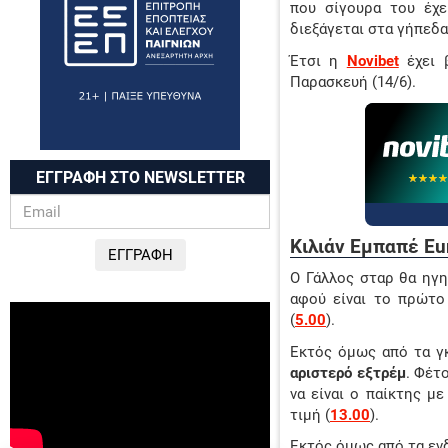
που σίγουρα του έχε
διεξάγεται στα γήπεδα
Έτσι η
Novibet
έχει β
Παρασκευή (14/6).
ΕΓΓΡΑΦΗ ΣΤΟ NEWSLETTER
☆☆☆☆
★★★★
Κιλιάν Εμπαπέ Εu
Ο Γάλλος σταρ θα ηγη
αφού είναι το πρώτο
(
5.00
).
Εκτός όμως από τα γκ
αριστερό εξτρέμ
. Φέτ
να είναι ο παίκτης με
τιμή (
13.00
).
Εκτός όμως από τα ενδ