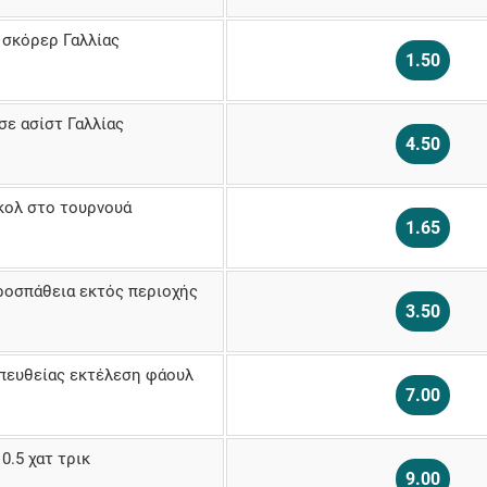
σκόρερ Γαλλίας
1.50
ε ασίστ Γαλλίας
4.50
γκολ στο τουρνουά
1.65
προσπάθεια εκτός περιοχής
3.50
απευθείας εκτέλεση φάουλ
7.00
 0.5 χατ τρικ
9.00