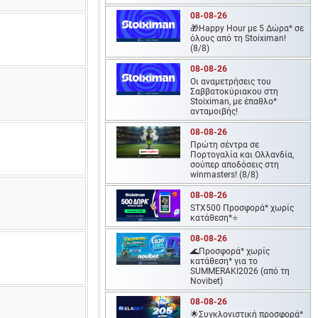
08-08-26
🎁Happy Hour με 5 Δώρα* σε
όλους από τη Stoiximan!
(8/8)
08-08-26
Οι αναμετρήσεις του
Σαββατοκύριακου στη
Stoiximan, με έπαθλο*
ανταμοιβής!
08-08-26
Πρώτη σέντρα σε
Πορτογαλία και Ολλανδία,
σούπερ αποδόσεις στη
winmasters! (8/8)
08-08-26
STX500 Προσφορά* χωρίς
κατάθεση*⭐
08-08-26
🌊Προσφορά* χωρίς
κατάθεση* για το
SUMMERAKI2026 (από τη
Novibet)
08-08-26
🌟Συγκλονιστική προσφορά*