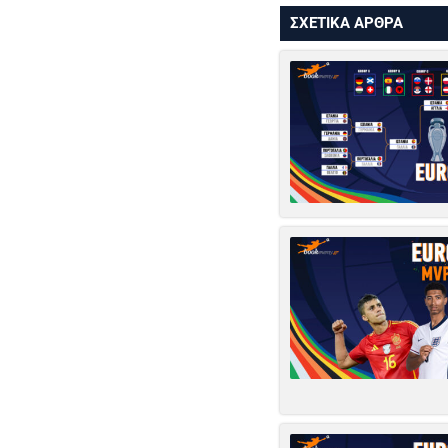
ΣΧΕΤΙΚΑ ΑΡΘΡΑ