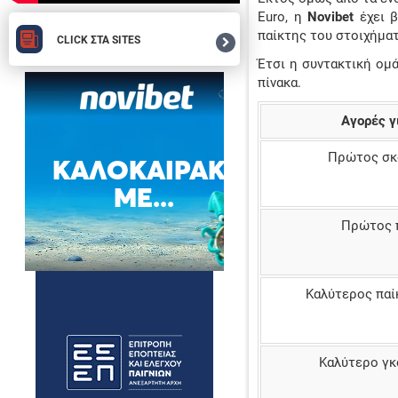
Euro, η
Novibet
έχει β
παίκτης του στοιχήματ
CLICK ΣΤΑ SITES
Έτσι η συντακτική ομ
πίνακα.
Αγορές γ
Πρώτος σκ
Πρώτος π
Καλύτερος παί
Καλύτερο γκ