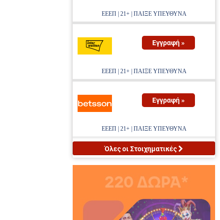
ΕΕΕΠ | 21+ | ΠΑΙΞΕ ΥΠΕΥΘΥΝΑ
Εγγραφή »
ΕΕΕΠ | 21+ | ΠΑΙΞΕ ΥΠΕΥΘΥΝΑ
Εγγραφή »
ΕΕΕΠ | 21+ | ΠΑΙΞΕ ΥΠΕΥΘΥΝΑ
Όλες οι Στοιχηματικές