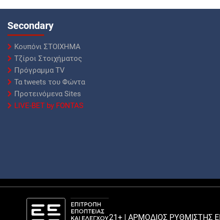
Secondary
Κουπόνι ΣΤΟΙΧΗΜΑ
Τζίροι Στοιχήματος
Πρόγραμμα TV
Τα tweets του Φώντα
Προτεινόμενα Sites
LIVE-BET by FONTAS
21+ | ΑΡΜΟΔΙΟΣ ΡΥΘΜΙΣΤΗΣ Ε