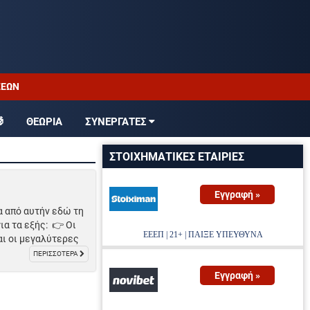
ΤΖΊΡΟΙ ΣΤΟΙΧΉΜΑΤΟΣ
 ΑΠΟ ΤΙΣ ΑΠΟΔΟΣΕΙΣ

ΘΕΩΡΙΑ
ΣΥΝΕΡΓΑΤΕΣ
ΑΛΩΝ ΑΠΟΔΟΣΕΩΝ
ΣΤΟΙΧΗΜΑΤΙΚΕΣ ΕΤΑΙΡΙΕΣ
ΌΓΡΑΜΜΑ TV
Εγγραφή »
 από αυτήν εδώ τη
ια τα εξής: 👉 Οι
ΕΕΕΠ | 21+ | ΠΑΙΞΕ ΥΠΕΥΘΥΝΑ
αι οι μεγαλύτερες
ΠΕΡΙΣΣΟΤΕΡΑ
Εγγραφή »