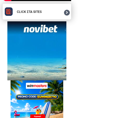
CLICK ΣΤΑ SITES