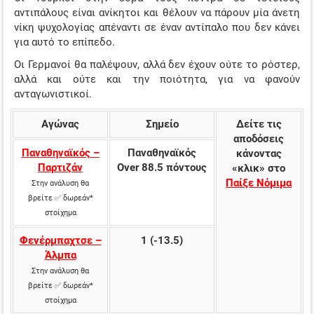
αντιπάλους είναι ανίκητοι και θέλουν να πάρουν μία άνετη
νίκη ψυχολογίας απέναντι σε έναν αντίπαλο που δεν κάνει
για αυτό το επίπεδο.
Οι Γερμανοί θα παλέψουν, αλλά δεν έχουν ούτε το ρόστερ,
αλλά και ούτε και την ποιότητα, για να φανούν
ανταγωνιστικοί.
Αγώνας
Σημείο
Δείτε τις
αποδόσεις
Παναθηναϊκός –
Παναθηναϊκός
κάνοντας
Παρτιζάν
Over 88.5 πόντους
«κλικ» στο
Παίξε Νόμιμα
Στην ανάλυση θα
βρείτε ✅ δωρεάν*
στοίχημα
Φενέρμπαχτσε –
1 (-13.5)
Άλμπα
Στην ανάλυση θα
βρείτε ✅ δωρεάν*
στοίχημα