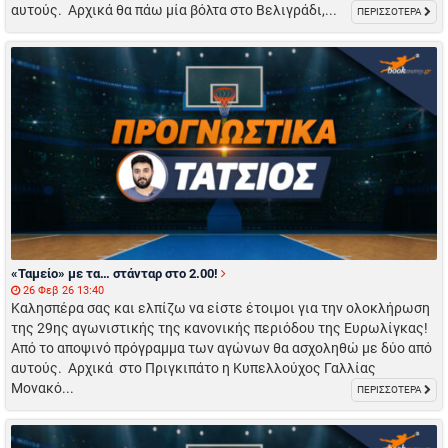
αυτούς. Αρχικά θα πάω μία βόλτα στο Βελιγράδι,...
ΠΕΡΙΣΣΟΤΕΡΑ
«Ταμείο» με τα… στάνταρ στο 2.00!
26 Φεβ 26 13:40
Καλησπέρα σας και ελπίζω να είστε έτοιμοι για την ολοκλήρωση
της 29ης αγωνιστικής της κανονικής περιόδου της Ευρωλίγκας!
Από το αποψινό πρόγραμμα των αγώνων θα ασχοληθώ με δύο από
αυτούς. Αρχικά στο Πριγκιπάτο η Κυπελλούχος Γαλλίας
Μονακό...
ΠΕΡΙΣΣΟΤΕΡΑ