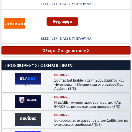
ΕΕΕΠ | 21+ | ΠΑΙΞΕ ΥΠΕΥΘΥΝΑ
Εγγραφή »
ΕΕΕΠ | 21+ | ΠΑΙΞΕ ΥΠΕΥΘΥΝΑ
Όλες οι Στοιχηματικές
ΠΡΟΣΦΟΡΕΣ* ΣΤΟΙΧΗΜΑΤΙΚΩΝ
08-08-26
Σούπερ Bet Builder για τη Σαουθάμπτον και
«Ενισχυμένη» Μπέρμιγχαμ στο League Cup
Αγγλίας (8/8)
08-08-26
Η ELABET ονομαστικός χορηγός της ΠΑΕ
ΒΟΛΟΣ σε μια συνεργασία-ορόσημο (8/8)
08-08-26
Oι κορυφαίες αναμετρήσεις του Σαββάτου με
ενισχυμένες αποδόσεις! (8/8)