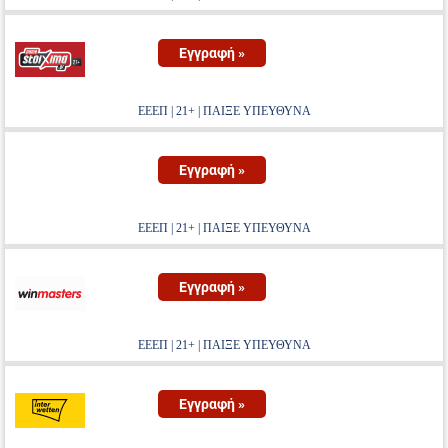
Εγγραφή »
ΕΕΕΠ | 21+ | ΠΑΙΞΕ ΥΠΕΥΘΥΝΑ
Εγγραφή »
ΕΕΕΠ | 21+ | ΠΑΙΞΕ ΥΠΕΥΘΥΝΑ
Εγγραφή »
ΕΕΕΠ | 21+ | ΠΑΙΞΕ ΥΠΕΥΘΥΝΑ
Εγγραφή »