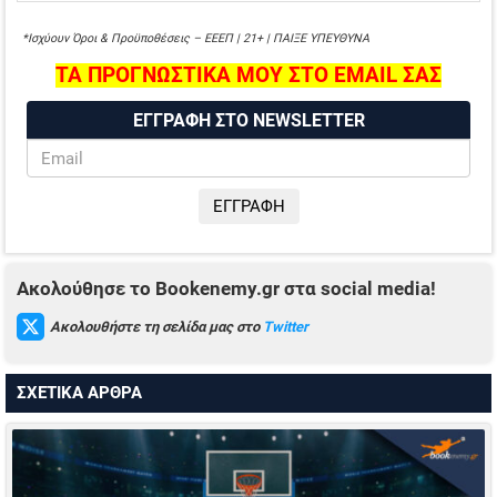
*Ισχύουν Όροι & Προϋποθέσεις –
ΕΕΕΠ | 21+ | ΠΑΙΞΕ ΥΠΕΥΘΥΝΑ
ΤΑ ΠΡΟΓΝΩΣΤΙΚΑ ΜΟΥ ΣΤΟ EMAIL ΣΑΣ
ΕΓΓΡΑΦΗ ΣΤΟ NEWSLETTER
Ακολούθησε το Bookenemy.gr στα social media!
Ακολουθήστε τη σελίδα μας στο
Twitter
ΣΧΕΤΙΚΑ ΑΡΘΡΑ