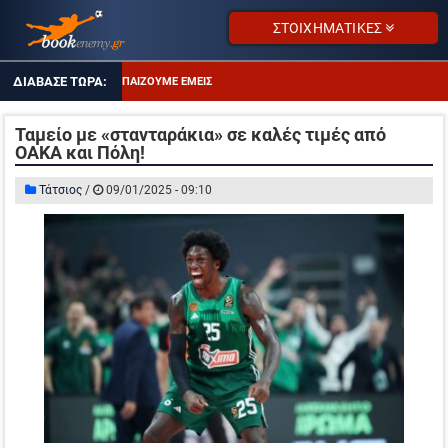
ΣΤΟΙΧΗΜΑΤΙΚΕΣ
ΤΙ ΠΑΙΖΟΥΜΕ ΕΜΕΙΣ
ΑΠΟΔΌΣΕΙΣ ΣΕ ΠΤΏΣΗ
Ταμείο με «στανταράκια» σε καλές τιμές από
ΟΑΚΑ και Πόλη!
OVER 3.5 ΓΙΑ ΣΗΜΕΡΑ
Τάτσιος
/
09/01/2025 - 09:10
ΤΖΊΡΟΙ ΣΤΟΙΧΉΜΑΤΟΣ
ΠΡΟΤΕΙΝΌΜΕΝΑ SITES
ΠΡΌΓΡΑΜΜΑ TV
ΔΕΝ ΒΟΥΤΑΜΕ ΣΤΑ… ΒΑΘΙΑ
ΤΙ ΠΑΙΖΟΥΜΕ ΕΜΕΙΣ
ΑΠΟΔΌΣΕΙΣ ΣΕ ΠΤΏΣΗ
OVER 3.5 ΓΙΑ ΣΗΜΕΡΑ