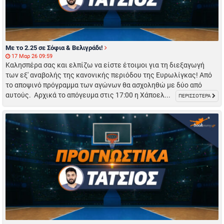
Με το 2.25 σε Σόφια & Βελιγράδι!
17 Μαρ 26 09:59
Καλησπέρα σας και ελπίζω να είστε έτοιμοι για τη διεξαγωγή
των εξ' αναβολής της κανονικής περιόδου της Ευρωλίγκας! Από
το αποψινό πρόγραμμα των αγώνων θα ασχοληθώ με δύο από
αυτούς. Αρχικά το απόγευμα στις 17:00 η Χάποελ...
ΠΕΡΙΣΣΟΤΕΡΑ