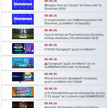
08-08-26
🎁Happy Hour με 5 Δώρα* σε όλους από τη
Stoiximan! (8/8)
08-08-26
Οι αναμετρήσεις του Σαββατοκύριακου στη
Stoiximan, με έπαθλο* ανταμοιβής!
08-08-26
Πρώτη σέντρα σε Πορτογαλία και Ολλανδία,
σούπερ αποδόσεις στη winmasters! (8/8)
08-08-26
STX500 Προσφορά* χωρίς κατάθεση*⭐
08-08-26
🌊Προσφορά* χωρίς κατάθεση* για το
SUMMERAKI2026 (από τη Novibet)
08-08-26
🌟Συγκλονιστική προσφορά* γνωριμίας
χωρίς κατάθεση στην Elabet
08-08-26
☀️To Pamestoixima.gr σε καλωσορίζει με έως
5120 Δώρα* με το promo code SUMMER5000!
08-08-26
🎁SUPER ΠΡΟΣΦΟΡΑ* ΧΩΡΙΣ ΚΑΤΑΘΕΣΗ -