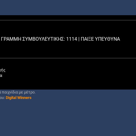
 ΓΡΑΜΜΗ ΣΥΜΒΟΥΛΕΥΤΙΚΗΣ: 1114 |
ΠΑΙΞΕ ΥΠΕΥΘΥΝΑ
παιχνίδια με μέτρο.
που:
Digital Winners