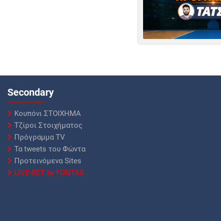
Secondary
Κουπόνι ΣΤΟΙΧΗΜΑ
Τζίροι Στοιχήματος
Πρόγραμμα TV
Τα tweets του Φώντα
Προτεινόμενα Sites
LIVE-BET by FONTAS