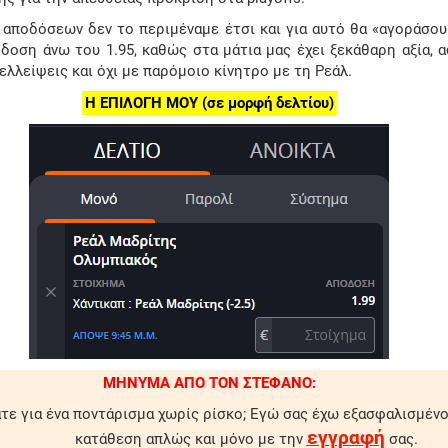
 αποδόσεων δεν το περιμέναμε έτσι και για αυτό θα «αγοράσου
όδοση άνω του 1.95, καθώς στα μάτια μας έχει ξεκάθαρη αξία, 
 ελλείψεις και όχι με παρόμοιο κίνητρο με τη Ρεάλ.
Η ΕΠΙΛΟΓΗ ΜΟΥ (σε μορφή δελτίου)
ΜΗΝΥΜΑ ΑΠΟ ΤΟΝ ΣΤΕΦΑΝΟ:
ατε για ένα ποντάρισμα χωρίς ρίσκο; Εγώ σας έχω εξασφαλισμέν
εγγραφή
κατάθεση απλώς και μόνο με την
σας.