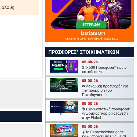
 όλους!
ΠΡΟΣΦΟΡΕΣ* ΣΤΟΙΧΗΜΑΤΙΚΩΝ
05-08-26
STX500 Προσφορά* χωρίς
κατάθεση*⭐
05-08-26
☘️Μοναδική προσφορά* για
την πρόκριση του
Παναθηναϊκού
05-08-26
🌟Συγκλονιστική προσφορά*
γνωριμίας χωρίς κατάθεση
στην Elabet
05-08-26
☀️To Pamestoixima.gr σε
καλωσορίζει με έως 5120