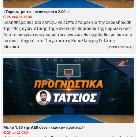
«Ταμείο» με τα… στάνταρ στο 2.00!
26 Φεβ 26 13:40
Καλησπέρα σας και ελπίζω να είστε έτοιμοι για την ολοκλήρωση
της 29ης αγωνιστικής της κανονικής περιόδου της Ευρωλίγκας!
Από το αποψινό πρόγραμμα των αγώνων θα ασχοληθώ με δύο από
αυτούς. Αρχικά στο Πριγκιπάτο η Κυπελλούχος Γαλλίας
Μονακό...
ΠΕΡΙΣΣΟΤΕΡΑ
Με το 1.85 της ΑΕΚ στον «τελικό» πρωτιάς!
28 Ιαν 26 09:34