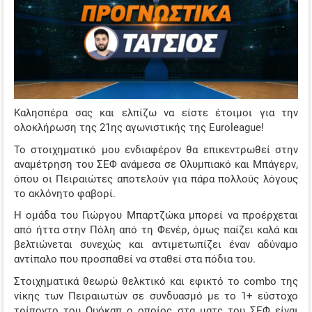
ΤΖΊΡΟΙ ΣΤΟΙΧΉΜΑΤΟΣ
ΠΡΟΤΕΙΝΌΜΕΝΑ SITES
ΠΡΌΓΡΑΜΜΑ TV
ΑΔΙΚΗΜΕΝΕΣ ΑΠΟ ΤΙΣ ΑΠΟΔΟΣΕΙΣ
Καλησπέρα σας και ελπίζω να είστε έτοιμοι για την
ολοκλήρωση της 21ης αγωνιστικής της Euroleague!
Το στοιχηματικό μου ενδιαφέρον θα επικεντρωθεί στην
αναμέτρηση του ΣΕΦ ανάμεσα σε Ολυμπιακό και Μπάγερν,
όπου οι Πειραιώτες αποτελούν για πάρα πολλούς λόγους
το ακλόνητο φαβορί.
Η ομάδα του Γιώργου Μπαρτζώκα μπορεί να προέρχεται
από ήττα στην Πόλη από τη Φενέρ, όμως παίζει καλά και
βελτιώνεται συνεχώς και αντιμετωπίζει έναν αδύναμο
αντίπαλο που προσπαθεί να σταθεί στα πόδια του.
Στοιχηματικά θεωρώ θελκτικό και εφικτό το combo της
νίκης των Πειραιωτών σε συνδυασμό με το 1+ εύστοχο
τρίποντο του Ουόκαπ ο οποίος στα ματς του ΣΕΦ είναι