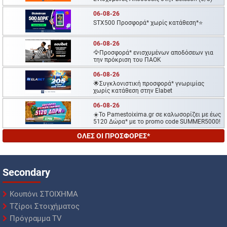
06-08-26
STX500 Προσφορά* χωρίς κατάθεση*⭐
06-08-26
🦅Προσφορά* ενισχυμένων αποδόσεων για
την πρόκριση του ΠΑΟΚ
06-08-26
🌟Συγκλονιστική προσφορά* γνωριμίας
χωρίς κατάθεση στην Elabet
06-08-26
☀️To Pamestoixima.gr σε καλωσορίζει με έως
5120 Δώρα* με το promo code SUMMER5000!
ΟΛΕΣ ΟΙ ΠΡΟΣΦΟΡΕΣ*
Secondary
Κουπόνι ΣΤΟΙΧΗΜΑ
Τζίροι Στοιχήματος
Πρόγραμμα TV