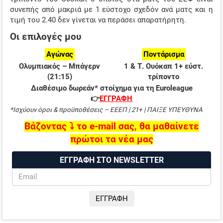
συνεπής από μακριά με 1 εύστοχο σχεδόν ανά ματς και η
τιμή του 2.40 δεν γίνεται να περάσει απαρατήρητη.
Οι επιλογές μου
Αγώνας
Ποντάρισμα
Ολυμπιακός – Μπάγερν
1 & Τ. Ουόκαπ 1+ εύστ.
(21:15)
τρίποντο
Διαθέσιμο δωρεάν* στοίχημα για τη Euroleague
👉
ΕΓΓΡΑΦΗ
*Ισχύουν όροι & προϋποθέσεις – ΕΕΕΠ | 21+ | ΠΑΙΞΕ ΥΠΕΥΘΥΝΑ
Βάζοντας ⤵ το e-mail σας, θα μαθαίνετε
πρώτοι τα νέα μας
ΕΓΓΡΑΦΗ ΣΤΟ NEWSLETTER