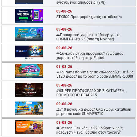
ενισχυμένες αποδόσεις! (9/8)
09-08-26
STX500 Προσφορά* χωρίς κατάθεση*⭐
09-08-26
🌊Προσφορά* χωρίς κατάθεση* για το
SUMMERAKI2026 (από τη Novibet)
09-08-26
🌟Συγκλονιστική προσφορά* γνωριμίας
χωρίς κατάθεση στην Elabet
09-08-26
☀️To Pamestoixima.gr σε καλωσορίζει με έως
5120 Δώρα* με το promo code SUMMER5000!
09-08-26
🎁SUPER ΠΡΟΣΦΟΡΑ* ΧΩΡΙΣ ΚΑΤΑΘΕΣΗ -
PROMO CODE: DEAD215
09-08-26
⛱️710 μοναδικά Δώρα* Όλα χωρίς κατάθεση
με promo code SUMMER710
09-08-26
⚽Betsson: Ξεκινάς με 220 δώρα* χωρίς
κατάθεση + ένα Γύρισμα στον τροχό🏆