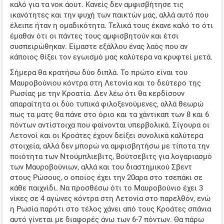
καλό για τα νοκ άουτ. Κανείς δεν αμφισβήτησε τις
ΤΖΊΡΟΙ ΣΤΟΙΧΉΜΑΤΟΣ
ικανότητες και την ψυχή των παικτών μας, αλλά αυτό που
έλειπε ήταν η ομαδικότητα. Τελικά τους έκανε καλό το ότι
ΠΡΟΤΕΙΝΌΜΕΝΑ SITES
έμαθαν ότι οι πάντες τους αμφισβητούν και έτσι
συσπειρώθηκαν. Είμαστε εξάλλου ένας λαός που αν
ΠΡΌΓΡΑΜΜΑ TV
κάποιος θίξει τον εγωισμό μας καλύτερα να κρυφτεί μετά.
ΕΝΔΙΑΦΕΡΟΝ ΣΤΗ ΝΟΤΙΑ ΑΜΕΡΙΚΗ
Σήμερα θα κρατήσω δύο διπλά. Το πρώτο είναι του
Μαυροβούνιου κόντρα στη Λετονία και το δεύτερο της
Ρωσίας με την Κροατία. Δεν λέω ότι θα κερδίσουν
απαραίτητα οι δύο τυπικά φιλοξενούμενες, αλλά θεωρώ
πως τα ματς θα πάνε στο όριο και τα χάντικαπ των 8 και 6
πόντων αντίστοιχα που φαίνονται υπερβολικά. Σίγουρα οι
Λετονοί και οι Κροάτες έχουν δείξει συνολικά καλύτερα
στοιχεία, αλλά δεν μπορώ να αμφισβητήσω με τίποτα την
ποιότητα των Ντούμπλιεβιτς, Βούτσεβιτς για λογαριασμό
των Μαυροβούνιων, αλλά και του διαστημικού Σβεντ
στους Ρώσους, ο οποίος έχει την 20αρα στο τσεπάκι σε
κάθε παιχνίδι. Να προσθέσω ότι το Μαυροβούνιο έχει 3
νίκες σε 4 αγώνες κόντρα στη Λετονία στο παρελθόν, ενώ
η Ρωσία παρότι στο τέλος χάνει από τους Κροάτες σπάνια
αυτό γίνεται με διαφορές άνω των 6-7 πόντων. Θα πάρω