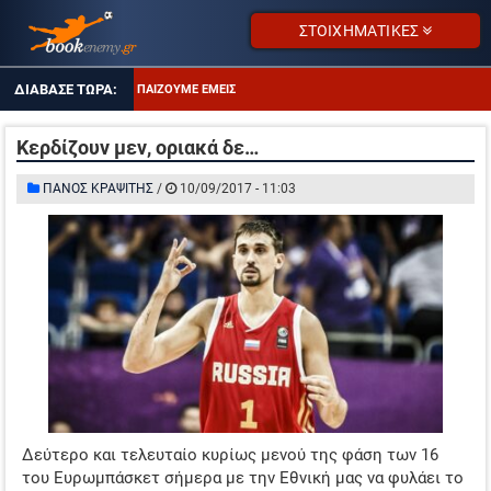
ΣΤΟΙΧΗΜΑΤΙΚΕΣ
ΤΙ ΠΑΙΖΟΥΜΕ ΕΜΕΙΣ
ΑΠΟΔΌΣΕΙΣ ΣΕ ΠΤΏΣΗ
Κερδίζουν μεν, οριακά δε…
ΕΠΙΜΕΝΩ ΣΤΑ OVER 2.5
ΠΑΝΟΣ ΚΡΑΨΙΤΗΣ
/
10/09/2017 - 11:03
ΤΖΊΡΟΙ ΣΤΟΙΧΉΜΑΤΟΣ
ΠΡΟΤΕΙΝΌΜΕΝΑ SITES
ΠΡΌΓΡΑΜΜΑ TV
ΕΝΔΙΑΦΕΡΟΝ ΣΤΗ ΝΟΤΙΑ ΑΜΕΡΙΚΗ
ΤΙ ΠΑΙΖΟΥΜΕ ΕΜΕΙΣ
ΑΠΟΔΌΣΕΙΣ ΣΕ ΠΤΏΣΗ
Δεύτερο και τελευταίο κυρίως μενού της φάση των 16
ΕΠΙΜΕΝΩ ΣΤΑ OVER 2.5
του Ευρωμπάσκετ σήμερα με την Εθνική μας να φυλάει το