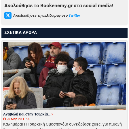
Ακολούθησε το Bookenemy.gr στα social media!
Ακολουθήστε τη σελίδα μας στο
Twitter
ΣΧΕΤΙΚΑ ΑΡΘΡΑ
Αναβολή και στην Τουρκία…
20 Μαρ 20 11:00
Καλημέρα! Η Τουρκική Ομοσπονδία συνεδρίασε χθες, για πιθανή