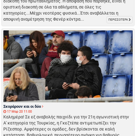
διακοπή του πρωταθλήματος. Η απόφαση που πάρθηκε, είναι η
οριστική διακοπή σε όλα τα αθλήματα, σε όλες τις
κατηγορίες...Μέχρι νεοτέρας φυσικά...Έτσι αναβάλλεται η
αποψινή αναμέτρηση της Φενέρ κόντρα...
ΠΕΡΙΣΣΟΤΕΡΑ
Σκοράρουν και οι δύο
17 Μαρ 20 11:00
Καλημέρα! Σε εξ αναβολής παιχνίδι για την 21η αγωνιστική στην
Α' κατηγορία της Τουρκίας, η Γκεζτέπε αντιμετωπίζει την
Ρίζεσπορ. Αμφότερες οι ομάδες, δεν βρίσκονται σε καλή
κατάσταση. Βαθμολογικά, περισσότερο ανάγκη για βαθμούς,