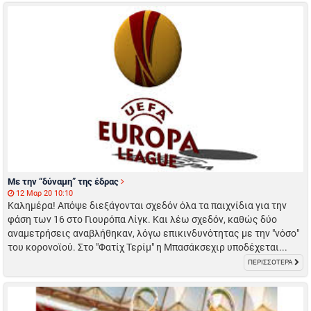
Με την “δύναμη” της έδρας
12 Μαρ 20 10:10
Καλημέρα! Απόψε διεξάγονται σχεδόν όλα τα παιχνίδια για την
φάση των 16 στο Γιουρόπα Λίγκ. Και λέω σχεδόν, καθώς δύο
αναμετρήσεις αναβλήθηκαν, λόγω επικινδυνότητας με την "νόσο"
του κορονοϊού. Στο "Φατίχ Τερίμ" η Μπασάκσεχιρ υποδέχεται...
ΠΕΡΙΣΣΟΤΕΡΑ