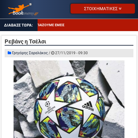
ΣΤΟΙΧΗΜΑΤΙΚΕΣ
ΤΙ ΠΑΙΖΟΥΜΕ ΕΜΕΙΣ
ΑΠΟΔΌΣΕΙΣ ΣΕ ΠΤΏΣΗ
Ρεβάνς η Τσέλσι
ΔΥΑΔΑ ΚΑΛΩΝ ΑΠΟΔΟΣΕΩΝ
Γρηγόρης Σαρελάκος
/
27/11/2019 - 09:30
ΤΖΊΡΟΙ ΣΤΟΙΧΉΜΑΤΟΣ
ΠΡΟΤΕΙΝΌΜΕΝΑ SITES
ΠΡΌΓΡΑΜΜΑ TV
ΔΕΝ ΒΟΥΤΑΜΕ ΣΤΑ… ΒΑΘΙΑ
ΤΙ ΠΑΙΖΟΥΜΕ ΕΜΕΙΣ
ΑΠΟΔΌΣΕΙΣ ΣΕ ΠΤΏΣΗ
ΔΥΑΔΑ ΚΑΛΩΝ ΑΠΟΔΟΣΕΩΝ