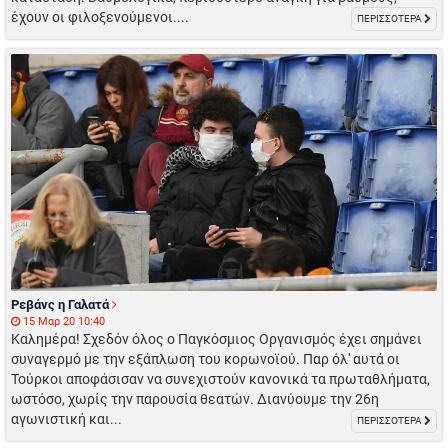
έχουν οι φιλοξενούμενοι....
ΠΕΡΙΣΣΟΤΕΡΑ
Ρεβάνς η Γαλατά
15 Μαρ 20 10:40
Καλημέρα! Σχεδόν όλος ο Παγκόσμιος Οργανισμός έχει σημάνει
συναγερμό με την εξάπλωση του κορωνοϊού. Παρ όλ' αυτά οι
Τούρκοι αποφάσισαν να συνεχιστούν κανονικά τα πρωταθλήματα,
ωστόσο, χωρίς την παρουσία θεατών. Διανύουμε την 26η
αγωνιστική και...
ΠΕΡΙΣΣΟΤΕΡΑ