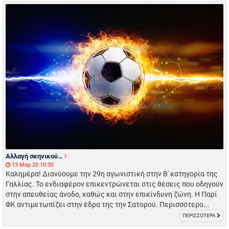
Αλλαγή σκηνικού…
13 Μαρ 20 10:30
Καλημέρα! Διανύουμε την 29η αγωνιστική στην Β' κατηγορία της
Γαλλίας. Το ενδιαφέρον επικεντρώνεται στις θέσεις που οδηγούν
στην απευθείας άνοδο, καθώς και στην επικίνδυνη ζώνη. Η Παρί
ΦΚ αντιμετωπίζει στην έδρα της την Σατορού. Περισσότερο...
ΠΕΡΙΣΣΟΤΕΡΑ