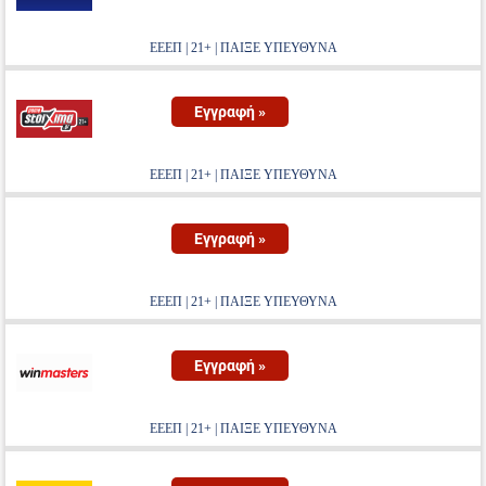
ΕΕΕΠ | 21+ | ΠΑΙΞΕ ΥΠΕΥΘΥΝΑ
Εγγραφή »
ΕΕΕΠ | 21+ | ΠΑΙΞΕ ΥΠΕΥΘΥΝΑ
Εγγραφή »
ΕΕΕΠ | 21+ | ΠΑΙΞΕ ΥΠΕΥΘΥΝΑ
Εγγραφή »
ΕΕΕΠ | 21+ | ΠΑΙΞΕ ΥΠΕΥΘΥΝΑ