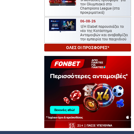
💯Μοναδική προσφορά* για
τoν Ολυμπιακό στο
Champions League (στα
προκριματικά)
06-08-26
🛒Η Εlabet παρουσιάζει το
νέο της Κατάστημα
Ανταμοιβών και αναβαθμίζει
την εμπειρία του παιχνιδιού
ΟΛΕΣ ΟΙ ΠΡΟΣΦΟΡΕΣ*