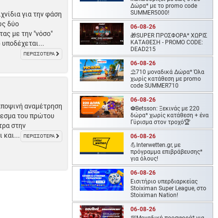
Δώρα* με το promo code
SUMMER5000!
χνίδια για την φάση
ώς δύο
06-08-26
ας με την "νόσο"
🎁SUPER ΠΡΟΣΦΟΡΑ* ΧΩΡΙΣ
ΚΑΤΑΘΕΣΗ - PROMO CODE:
 υποδέχεται...
DEAD215
ΠΕΡΙΣΣΟΤΕΡΑ
06-08-26
⛱️710 μοναδικά Δώρα* Όλα
χωρίς κατάθεση με promo
code SUMMER710
06-08-26
αποψινή αναμέτρηση
⚽Betsson: Ξεκινάς με 220
έλεσμα του πρώτου
δώρα* χωρίς κατάθεση + ένα
Γύρισμα στον τροχό🏆
τρα στην
 και...
06-08-26
ΠΕΡΙΣΣΟΤΕΡΑ
💪Interwetten.gr, με
πρόγραμμα επιβράβευσης*
για όλους!
06-08-26
Εισιτήριο υπερδιαρκείας
Stoiximan Super League, στο
Stoiximan Nation!
06-08-26