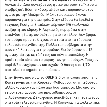
Λεγκανιές. Δύο συνεχόμενες ήττες μετρούν τα “κίτρινα
ΤΖΊΡΟΙ ΣΤΟΙΧΉΜΑΤΟΣ
υποβρύχια”. Βάση εικόνας, άξιζαν κάτι παραπάνω στον
αγώνα με την Μπιλμπάο. Μάλιστα δικαίως έκαναν
ΠΡΟΤΕΙΝΌΜΕΝΑ SITES
παράπονα για την διαιτησία. Στην εξέδρα θα βρεθεί ο
τεχνικός Κασίγια. Επιπλέον φέρνουν 5/6 γκολ/γκολ
ΠΡΌΓΡΑΜΜΑ TV
ανεξαρτήτου έδρας. Η Λεγκανιές παραμένει στην
ΕΝΔΙΑΦΕΡΟΝ ΣΤΗ ΝΟΤΙΑ ΑΜΕΡΙΚΗ
επικίνδυνη ζώνη, ως δεύτερη από το τέλος. Δεν βρήκε
τον δρόμο προς τα δίχτυα, στα τρία από τα τέσσερα
τελευταία παιχνίδια της. Πολλά τα προβλήματα στην
αμυντική λειτουργία της ομάδας. Εκτός έδρας, σε 12
αγώνες, πέτυχε εφτά ήττες και πέντε ισοπαλίες. Η
προϊστορία είναι με το μέρος των γηπεδούχων. Τρέχουν
σερί 5/5 συνεχόμενων επιτυχιών. Ο
Άσσος
στο
1,70
αποτελεί το σημείο της ημέρας…
Στην
Δανία
, προτιμώ το
ΟΒΕΡ 2,5
στην αναμέτρηση της
Κοπεγχάγης
με την
Χόρσενς
. Φαβορί ναι, οι γηπεδούχοι,
αλλά σκοράροντας πάνω από δύο τέρματα. Μία από τις
χειρότερες άμυνες του πρωταθλήματος, οι
φιλοξενούμενοι. Δέκα φορές παραβιάστηκε η εστία τους
στα τρία τελευταία παιχνίδια. Η Κοπεγχάγη αποκλείστηκε