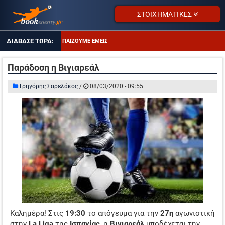
ΣΤΟΙΧΗΜΑΤΙΚΕΣ
ΤΙ ΠΑΙΖΟΥΜΕ ΕΜΕΙΣ
ΑΠΟΔΌΣΕΙΣ ΣΕ ΠΤΏΣΗ
Παράδοση η Βιγιαρεάλ
ΕΠΙΜΕΝΩ ΣΤΑ OVER 2.5
Γρηγόρης Σαρελάκος
/
08/03/2020 - 09:55
ΤΖΊΡΟΙ ΣΤΟΙΧΉΜΑΤΟΣ
ΠΡΟΤΕΙΝΌΜΕΝΑ SITES
ΠΡΌΓΡΑΜΜΑ TV
ΕΝΔΙΑΦΕΡΟΝ ΣΤΗ ΝΟΤΙΑ ΑΜΕΡΙΚΗ
ΤΙ ΠΑΙΖΟΥΜΕ ΕΜΕΙΣ
ΑΠΟΔΌΣΕΙΣ ΣΕ ΠΤΏΣΗ
Καλημέρα! Στις
19:30
το απόγευμα για την
27η
αγωνιστική
ΕΠΙΜΕΝΩ ΣΤΑ OVER 2.5
στην
La Liga
της
Ισπανίας
, η
Βιγιαρεάλ
υποδέχεται την