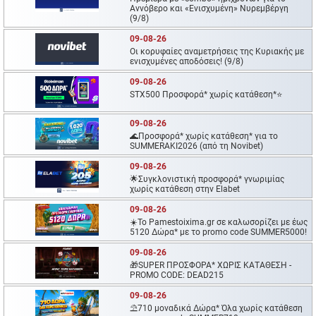
Αννόβερο και «Ενισχυμένη» Νυρεμβέργη
(9/8)
09-08-26
Oι κορυφαίες αναμετρήσεις της Κυριακής με
ενισχυμένες αποδόσεις! (9/8)
09-08-26
STX500 Προσφορά* χωρίς κατάθεση*⭐
09-08-26
🌊Προσφορά* χωρίς κατάθεση* για το
SUMMERAKI2026 (από τη Novibet)
09-08-26
🌟Συγκλονιστική προσφορά* γνωριμίας
χωρίς κατάθεση στην Elabet
09-08-26
☀️To Pamestoixima.gr σε καλωσορίζει με έως
5120 Δώρα* με το promo code SUMMER5000!
09-08-26
🎁SUPER ΠΡΟΣΦΟΡΑ* ΧΩΡΙΣ ΚΑΤΑΘΕΣΗ -
PROMO CODE: DEAD215
09-08-26
⛱️710 μοναδικά Δώρα* Όλα χωρίς κατάθεση