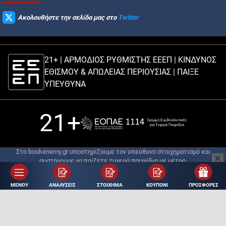
Ακολουθήστε την σελίδα μας στο
Twitter
21+ | ΑΡΜΟΔΙΟΣ ΡΥΘΜΙΣΤΗΣ ΕΕΕΠ | ΚΙΝΔΥΝΟΣ
ΕΘΙΣΜΟΥ & ΑΠΩΛΕΙΑΣ ΠΕΡΙΟΥΣΙΑΣ |
ΠΑΙΞΕ
ΥΠΕΥΘΥΝΑ
21+
Στο bookenemy.gr υποστηρίζουμε τον υπεύθυνο στοιχηματισμό και
συστήνουμε να παίζετε τυχερά παιχνίδια με μέτρο.
© Copyright 2018 - 2026 | Σχεδιασμός ιστότοπου:
Digital Winners
| Ανάπτυξη
& Φιλοξενία Ιστοτόπου:
Digital Winners
ΜΕΝΟΥ
ΑΝΑΛΥΣΕΙΣ
ΣΤΟΙΧΗΜΑ
ΚΟΥΠΟΝΙ
ΠΡΟΣΦΟΡΕΣ