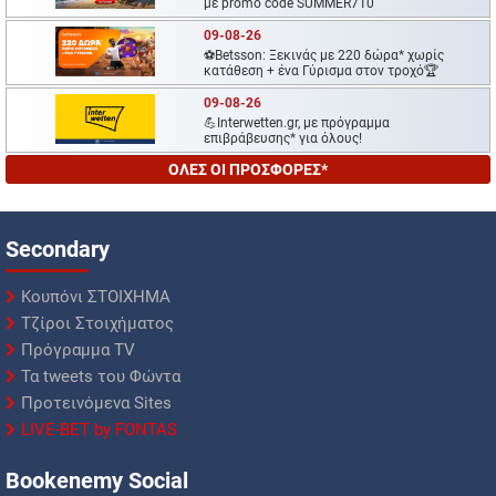
με promo code SUMMER710
09-08-26
⚽Betsson: Ξεκινάς με 220 δώρα* χωρίς
κατάθεση + ένα Γύρισμα στον τροχό🏆
09-08-26
💪Interwetten.gr, με πρόγραμμα
επιβράβευσης* για όλους!
ΟΛΕΣ ΟΙ ΠΡΟΣΦΟΡΕΣ*
Secondary
Κουπόνι ΣΤΟΙΧΗΜΑ
Τζίροι Στοιχήματος
Πρόγραμμα TV
Τα tweets του Φώντα
Προτεινόμενα Sites
LIVE-BET by FONTAS
Βookenemy Social