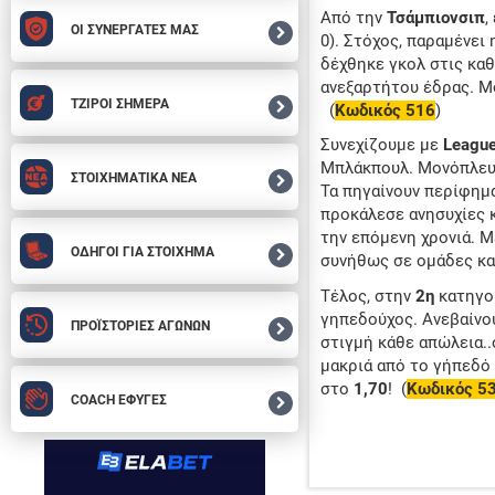
Από την
Τσάμπιονσιπ
,
ΟΙ ΣΥΝΕΡΓΑΤΕΣ ΜΑΣ
0). Στόχος, παραμένει
δέχθηκε γκολ στις καθ
ανεξαρτήτου έδρας. Μό
ΤΖΙΡΟΙ ΣΗΜΕΡΑ
(
Κωδικός 516
)
Συνεχίζουμε με
League
Μπλάκπουλ. Μονόπλευρ
ΣΤΟΙΧΗΜΑΤΙΚΑ ΝΕΑ
Τα πηγαίνουν περίφημα 
προκάλεσε ανησυχίες κ
την επόμενη χρονιά. 
ΟΔΗΓΟΙ ΓΙΑ ΣΤΟΙΧΗΜΑ
συνήθως σε ομάδες κα
Τέλος, στην
2η
κατηγο
γηπεδούχος. Ανεβαίνου
ΠΡΟΪΣΤΟΡΙΕΣ ΑΓΩΝΩΝ
στιγμή κάθε απώλεια..σ
μακριά από το γήπεδό 
στο
1,70
! (
Κωδικός 5
COACH ΕΦΥΓΕΣ