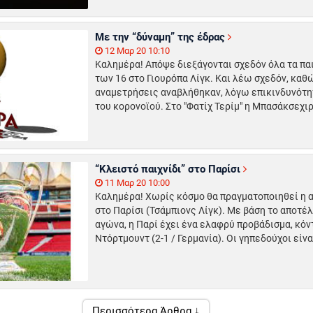
Με την “δύναμη” της έδρας
12 Μαρ 20 10:10
Καλημέρα! Απόψε διεξάγονται σχεδόν όλα τα παι
των 16 στο Γιουρόπα Λίγκ. Και λέω σχεδόν, καθ
αναμετρήσεις αναβλήθηκαν, λόγω επικινδυνότητ
του κορονοϊού. Στο "Φατίχ Τερίμ" η Μπασάκσεχιρ
“Κλειστό παιχνίδι” στο Παρίσι
11 Μαρ 20 10:00
Καλημέρα! Χωρίς κόσμο θα πραγματοποιηθεί η 
στο Παρίσι (Τσάμπιονς Λίγκ). Με βάση το αποτ
αγώνα, η Παρί έχει ένα ελαφρύ προβάδισμα, κόν
Ντόρτμουντ (2-1 / Γερμανία). Οι γηπεδούχοι είναι
Περισσότερα Άρθρα ↓