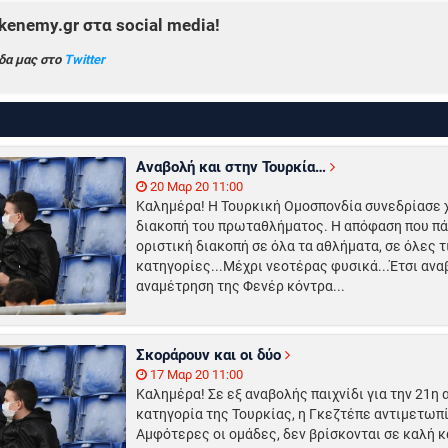
enemy.gr στα social media!
δα μας στο
Twitter
Αναβολή και στην Τουρκία…
20 Μαρ 20 11:00
Καλημέρα! Η Τουρκική Ομοσπονδία συνεδρίασε χ
διακοπή του πρωταθλήματος. Η απόφαση που πάρ
οριστική διακοπή σε όλα τα αθλήματα, σε όλες τ
κατηγορίες...Μέχρι νεοτέρας φυσικά...Έτσι ανα
αναμέτρηση της Φενέρ κόντρα...
Σκοράρουν και οι δύο
17 Μαρ 20 11:00
Καλημέρα! Σε εξ αναβολής παιχνίδι για την 21η 
κατηγορία της Τουρκίας, η Γκεζτέπε αντιμετωπί
Αμφότερες οι ομάδες, δεν βρίσκονται σε καλή 