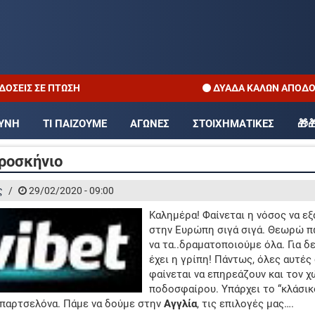
Σ ΣΕ ΠΤΏΣΗ
ΔΥΑΔΑ ΚΑΛΩΝ ΑΠΟΔΟΣΕΩΝ
ΠΡΌΓΡΑΜΜΑ TV
ΕΠΙΣΤΡΟΦΗ
ΟΥΝΗ
ΤΙ ΠΑΙΖΟΥΜΕ
ΑΓΩΝΕΣ
ΣΤΟΙΧΗΜΑΤΙΚΕΣ
🎁
ΑΠΟΔΌΣΕΙΣ ΣΕ ΠΤΏΣΗ
ΔΥΑΔΑ Κ
προσκήνιο
ΠΡΟΤΕΙΝΌΜΕΝΑ SITES
ΠΡ
ς
/
29/02/2020 - 09:00
Καλημέρα! Φαίνεται η νόσος να εξ
στην Ευρώπη σιγά σιγά. Θεωρώ π
να τα..δραματοποιούμε όλα. Για δε
έχει η γρίπη! Πάντως, όλες αυτές 
φαίνεται να επηρεάζουν και τον 
ποδοσφαίρου. Υπάρχει το “κλάσικο
Μπαρτσελόνα. Πάμε να δούμε στην
Αγγλία
, τις επιλογές μας….