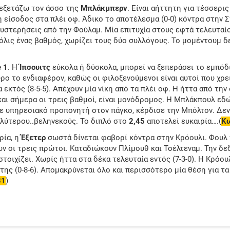
 εξετάζω τον άσσο της
Μπλάκμπερν
. Είναι αήττητη για τέσσερις
 η είσοδος στα πλέι οφ. Άδικο το αποτέλεσμα (0-0) κόντρα στην 
υστερήσεις από την Φούλαμ. Μία επιτυχία στους εφτά τελευταί
λις ένας βαθμός, χωρίζει τους δύο συλλόγους. Το μομέντουμ δε
 1
. Η
Ίπσουιτς
εύκολα ή δύσκολα, μπορεί να ξεπεράσει το εμπόδ
ο το ενδιαφέρον, καθώς οι φιλοξενούμενοι είναι αυτοί που χρε
εκτός (8-5-5). Απέχουν μία νίκη από τα πλέι οφ. Η ήττα από την 
αι σήμερα οι τρεις βαθμοί, είναι μονόδρομος. Η Μπλάκπουλ εδώ
Με υπηρεσιακό προπονητή στον πάγκο, κέρδισε την Μπόλτον. Δεν
λύτερου..βεληνεκούς. Το διπλό στο
2,45
αποτελεί ευκαιρία….(
Κω
ρία, η
Έξετερ
σωστά δίνεται φαβορί κόντρα στην Κρόουλι. Φουλ 
ν οι τρεις πρώτοι. Καταδιώκουν Πλίμουθ και Τσέλτεναμ. Την δε
τοιχίζει. Χωρίς ήττα στα δέκα τελευταία εντός (7-3-0). Η Κρόου
της (0-8-6). Απομακρύνεται όλο και περισσότερο μία θέση για τα
31
)