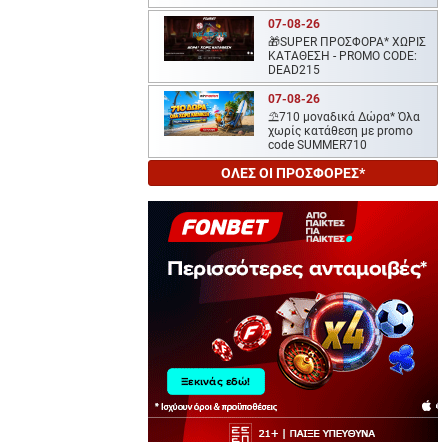
07-08-26
🎁SUPER ΠΡΟΣΦΟΡΑ* ΧΩΡΙΣ
ΚΑΤΑΘΕΣΗ - PROMO CODE:
DEAD215
07-08-26
⛱️710 μοναδικά Δώρα* Όλα
χωρίς κατάθεση με promo
code SUMMER710
ΟΛΕΣ ΟΙ ΠΡΟΣΦΟΡΕΣ*