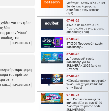
Μπάγερν - Άστον Βίλα με Bet
Builder και Κορυφαίες
Αποδόσεις στην Betsson
(7/8)
07-08-26
χνίδια για την φάση
Αυλαία σε Ολλανδία και
ώς δύο
Πορτογαλία με ενισχυμένες
αποδόσεις! (7/8)
ας με την "νόσο"
 υποδέχεται...
07-08-26
ΠΕΡΙΣΣΟΤΕΡΑ
STX500 Προσφορά* χωρίς
κατάθεση*⭐
07-08-26
🌊Προσφορά* χωρίς
κατάθεση* για το
SUMMERAKI2026 (από τη
Novibet)
αποψινή αναμέτρηση
έλεσμα του πρώτου
07-08-26
τρα στην
🌟Συγκλονιστική προσφορά*
 και...
γνωριμίας χωρίς κατάθεση
ΠΕΡΙΣΣΟΤΕΡΑ
στην Elabet
07-08-26
☀️To Pamestoixima.gr σε
καλωσορίζει με έως 5120
Δώρα* με το promo code
SUMMER5000!