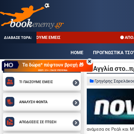
ΤΙ ΠΑΙΖΟΥΜΕ ΕΜΕΙΣ
ΑΠΟΔΌΣΕΙ
ΠΡΟΤΕΙΝΌΜΕΝΑ SITES
HOME
ΠΡΟΓΝΩΣΤΙΚΑ ΤΣ
ΤΙ ΠΑΙΖΟΥΜΕ ΕΜΕΙΣ
Τα δώρα* πέφτουν βροχή 🎁
ΣΤΟΙΧΗΜΑ
Η Αγγλία στο..
ΕΕΕΠ | 21+ | ΠΑΙΞΕ ΥΠΕΥΘΥΝΑ
ΤΖΊΡΟΙ ΣΤΟΙΧΉΜΑΤΟΣ
Γρηγόρης Σαρελάκο
ΤΙ ΠΑΙΖΟΥΜΕ ΕΜΕΙΣ
ΕΠΙΣΤΡΟΦΗ ΣΤΑ ΠΡΩΤΑΘΛΗΜΑΤΑ
ΑΝΑΛΥΣΗ ΦΩΝΤΑ
ΑΠΟΔΟΣΕΙΣ ΣΕ ΠΤΩΣΗ
ανάμεσα σε Ρεάλ και 