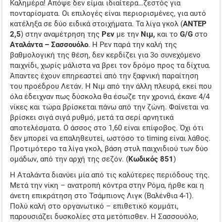
Καλημέρα! Απόψε δεν είμαι ιδιαίτερα…ζεστός για
ΤΖΊΡΟΙ ΣΤΟΙΧΉΜΑΤΟΣ
πονταρίσματα. Οι επιλογές είναι περιορισμένες, για αυτό
κατέληξα σε δύο ειδικά στοιχήματα. Τα λίγα γκολ (
ΑΝΤΕΡ
ΠΡΟΤΕΙΝΌΜΕΝΑ SITES
2,5
) στην αναμέτρηση της
Ρεν
με την
Νιμ,
και το
G/G
στο
Αταλάντα – Σασσουόλο
. Η Ρεν παρά την καλή της
ΠΡΌΓΡΑΜΜΑ TV
βαθμολογική της θέση, δεν κερδίζει για 3ο συνεχόμενο
παιχνίδι, χωρίς μάλιστα να βρει τον δρόμο προς τα δίχτυα.
ΑΔΙΚΗΜΕΝΕΣ ΑΠΟ ΤΙΣ ΑΠΟΔΟΣΕΙΣ
Άπαντες έχουν επηρεαστεί από την ξαφνική παραίτηση
του προέδρου Λετάν. Η Νιμ από την άλλη πλευρά, εκεί που
όλα έδειχναν πως δύσκολα θα έσωζε την χρονιά, έκανε 4/4
νίκες και τώρα βρίσκεται πάνω από την ζώνη. Φαίνεται να
βρίσκει σιγά σιγά ρυθμό, μετά τα σερί αρνητικά
αποτελέσματα. Ο άσσος στο 1,60 είναι επίφοβος. Όχι ότι
δεν μπορεί να επαληθευτεί, ωστόσο το timing είναι λάθος.
Προτιμότερο τα λίγα γκολ, βάση στυλ παιχνιδιού των δύο
ομάδων, από την αρχή της σεζόν. (
Κωδικός 851
)
Η Αταλάντα διανύει μία από τις καλύτερες περιόδους της.
Μετά την νίκη – ανατροπή κόντρα στην Ρόμα, ήρθε και η
άνετη επικράτηση στο Τσάμπιονς Λιγκ (Βαλένθια 4-1).
Πολύ καλή στο οργανωτικό – επιθετικό κομμάτι,
παρουσιάζει δυσκολίες στα μετόπισθεν. Η Σασσουόλο,