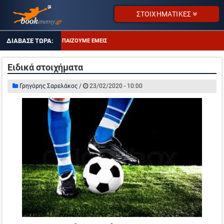
ΣΤΟΙΧΗΜΑΤΙΚΕΣ
ΤΙ ΠΑΙΖΟΥΜΕ ΕΜΕΙΣ
ΑΠΟΔΌΣΕΙΣ ΣΕ ΠΤΏΣΗ
Ειδικά στοιχήματα
ΔΥΑΔΑ ΚΑΛΩΝ ΑΠΟΔΟΣΕΩΝ
Γρηγόρης Σαρελάκος
/
23/02/2020 - 10:00
ΤΖΊΡΟΙ ΣΤΟΙΧΉΜΑΤΟΣ
ΠΡΟΤΕΙΝΌΜΕΝΑ SITES
ΠΡΌΓΡΑΜΜΑ TV
ΑΔΙΚΗΜΕΝΕΣ ΑΠΟ ΤΙΣ ΑΠΟΔΟΣΕΙΣ
ΤΙ ΠΑΙΖΟΥΜΕ ΕΜΕΙΣ
ΑΠΟΔΌΣΕΙΣ ΣΕ ΠΤΏΣΗ
ΔΥΑΔΑ ΚΑΛΩΝ ΑΠΟΔΟΣΕΩΝ