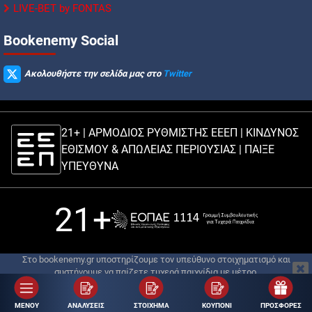
LIVE-BET by FONTAS
Βookenemy Social
Ακολουθήστε την σελίδα μας στο
Twitter
21+ | ΑΡΜΟΔΙΟΣ ΡΥΘΜΙΣΤΗΣ ΕΕΕΠ | ΚΙΝΔΥΝΟΣ
ΕΘΙΣΜΟΥ & ΑΠΩΛΕΙΑΣ ΠΕΡΙΟΥΣΙΑΣ |
ΠΑΙΞΕ
ΥΠΕΥΘΥΝΑ
21+
Στο bookenemy.gr υποστηρίζουμε τον υπεύθυνο στοιχηματισμό και
συστήνουμε να παίζετε τυχερά παιχνίδια με μέτρο.
© Copyright 2018 - 2026 | Σχεδιασμός ιστότοπου:
Digital Winners
| Ανάπτυξη
& Φιλοξενία Ιστοτόπου:
Digital Winners
ΜΕΝΟΥ
ΑΝΑΛΥΣΕΙΣ
ΣΤΟΙΧΗΜΑ
ΚΟΥΠΟΝΙ
ΠΡΟΣΦΟΡΕΣ