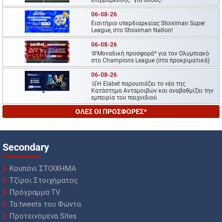
06-08-26
Εισιτήριο υπερδιαρκείας Stoiximan Super
League, στο Stoiximan Nation!
06-08-26
💯Μοναδική προσφορά* για τoν Ολυμπιακό
στο Champions League (στα προκριματικά)
06-08-26
🛒Η Εlabet παρουσιάζει το νέο της
Κατάστημα Ανταμοιβών και αναβαθμίζει την
εμπειρία του παιχνιδιού
ΟΛΕΣ ΟΙ ΠΡΟΣΦΟΡΕΣ*
Secondary
Κουπόνι ΣΤΟΙΧΗΜΑ
Τζίροι Στοιχήματος
Πρόγραμμα TV
Τα tweets του Φώντα
Προτεινόμενα Sites