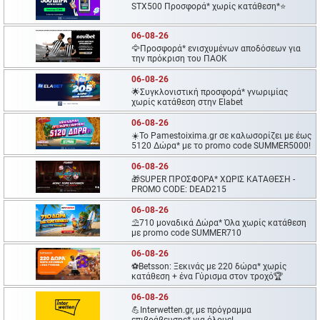
STX500 Προσφορά* χωρίς κατάθεση*⭐
06-08-26
🦅Προσφορά* ενισχυμένων αποδόσεων για
την πρόκριση του ΠΑΟΚ
06-08-26
🌟Συγκλονιστική προσφορά* γνωριμίας
χωρίς κατάθεση στην Elabet
06-08-26
☀️To Pamestoixima.gr σε καλωσορίζει με έως
5120 Δώρα* με το promo code SUMMER5000!
06-08-26
🎁SUPER ΠΡΟΣΦΟΡΑ* ΧΩΡΙΣ ΚΑΤΑΘΕΣΗ -
PROMO CODE: DEAD215
06-08-26
⛱️710 μοναδικά Δώρα* Όλα χωρίς κατάθεση
με promo code SUMMER710
06-08-26
⚽Betsson: Ξεκινάς με 220 δώρα* χωρίς
κατάθεση + ένα Γύρισμα στον τροχό🏆
06-08-26
💪Interwetten.gr, με πρόγραμμα
επιβράβευσης* για όλους!