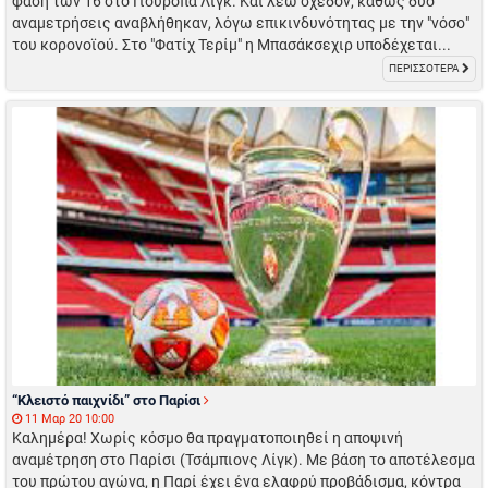
φάση των 16 στο Γιουρόπα Λίγκ. Και λέω σχεδόν, καθώς δύο
αναμετρήσεις αναβλήθηκαν, λόγω επικινδυνότητας με την "νόσο"
του κορονοϊού. Στο "Φατίχ Τερίμ" η Μπασάκσεχιρ υποδέχεται...
ΠΕΡΙΣΣΟΤΕΡΑ
“Κλειστό παιχνίδι” στο Παρίσι
11 Μαρ 20 10:00
Καλημέρα! Χωρίς κόσμο θα πραγματοποιηθεί η αποψινή
αναμέτρηση στο Παρίσι (Τσάμπιονς Λίγκ). Με βάση το αποτέλεσμα
του πρώτου αγώνα, η Παρί έχει ένα ελαφρύ προβάδισμα, κόντρα