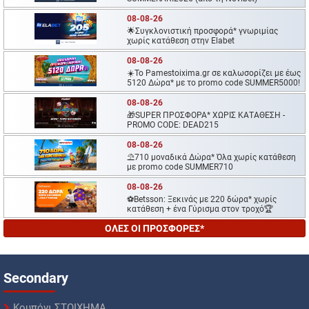
08-08-26
🌟Συγκλονιστική προσφορά* γνωριμίας
χωρίς κατάθεση στην Elabet
08-08-26
☀️To Pamestoixima.gr σε καλωσορίζει με έως
5120 Δώρα* με το promo code SUMMER5000!
08-08-26
🎁SUPER ΠΡΟΣΦΟΡΑ* ΧΩΡΙΣ ΚΑΤΑΘΕΣΗ -
PROMO CODE: DEAD215
08-08-26
⛱️710 μοναδικά Δώρα* Όλα χωρίς κατάθεση
με promo code SUMMER710
08-08-26
⚽Betsson: Ξεκινάς με 220 δώρα* χωρίς
κατάθεση + ένα Γύρισμα στον τροχό🏆
ΟΛΕΣ ΟΙ ΠΡΟΣΦΟΡΕΣ*
Secondary
Κουπόνι ΣΤΟΙΧΗΜΑ