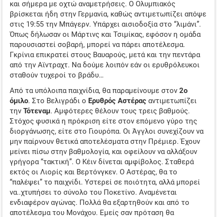
και σήμερα με οχτώ αναμετρήσεις. Ο Ολυμπιακός
ΤΖΊΡΟΙ ΣΤΟΙΧΉΜΑΤΟΣ
βρίσκεται ήδη στην Γερμανία, καθώς αντιμετωπίζει απόψε
στις 19:55 την Μπάγερν. Υπάρχει αισιοδοξία στο “λιμάνι”.
ΠΡΟΤΕΙΝΌΜΕΝΑ SITES
Όπως δήλωσαν οι Μάρτινς και Τσιμίκας, εφόσον η ομάδα
παρουσιαστεί σοβαρή, μπορεί να πάρει αποτέλεσμα.
ΠΡΌΓΡΑΜΜΑ TV
Γκρίνια επικρατεί στους Βαυαρούς, μετά και την πεντάρα
από την Αϊντραχτ. Να δούμε λοιπόν εάν οι ερυθρόλευκοι
ΕΝΔΙΑΦΕΡΟΝ ΣΤΗ ΝΟΤΙΑ ΑΜΕΡΙΚΗ
σταθούν τυχεροί το βράδυ…
Από τα υπόλοιπα παιχνίδια, θα παραμείνουμε στον
2ο
όμιλο
. Στο Βελιγράδι ο
Ερυθρός Αστέρας
αντιμετωπίζει
την
Τότεναμ
. Αμφότερες θέλουν τους τρεις βαθμούς.
Στόχος φυσικά η πρόκριση είτε στον επόμενο γύρο της
διοργάνωσης, είτε στο Γιουρόπα. Οι Άγγλοι συνεχίζουν να
μην παίρνουν θετικά αποτελέσματα στην Πρέμιερ. Έχουν
μείνει πίσω στην βαθμολογία, και οφείλουν να αλλάξουν
γρήγορα “τακτική”. Ο Κέιν δίνεται αμφίβολος. Σταθερά
εκτός οι Λιορίς και Βερτόνγκεν. Ο Αστέρας, θα το
“παλέψει” το παιχνίδι. Υστερεί σε ποιότητα, αλλά μπορεί
να..χτυπήσει το σύνολο του Ποκετίνο. Αναμένεται
ενδιαφέρον αγώνας. Πολλά θα εξαρτηθούν και από το
αποτέλεσμα του Μονάχου. Εμείς σαν πρόταση θα