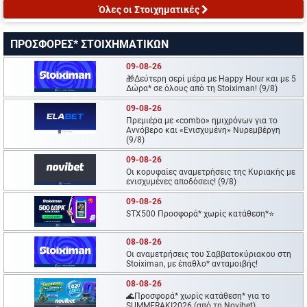
Όλες οι Στοιχηματικές
ΠΡΟΣΦΟΡΕΣ* ΣΤΟΙΧΗΜΑΤΙΚΩΝ
09-08-26
🎁Δεύτερη σερί μέρα με Happy Hour και με 5
Δώρα* σε όλους από τη Stoiximan! (9/8)
09-08-26
Πρεμιέρα με «combo» ημιχρόνων για το
Αννόβερο και «Ενισχυμένη» Νυρεμβέργη
(9/8)
09-08-26
Oι κορυφαίες αναμετρήσεις της Κυριακής με
ενισχυμένες αποδόσεις! (9/8)
09-08-26
STX500 Προσφορά* χωρίς κατάθεση*⭐
08-08-26
Οι αναμετρήσεις του Σαββατοκύριακου στη
Stoiximan, με έπαθλο* ανταμοιβής!
08-08-26
🌊Προσφορά* χωρίς κατάθεση* για το
SUMMERAKI2026 (από τη Novibet)