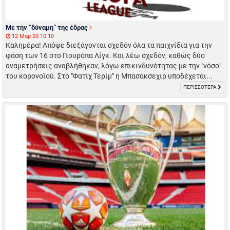
Με την “δύναμη” της έδρας
12 Μαρ 20 10:10
Καλημέρα! Απόψε διεξάγονται σχεδόν όλα τα παιχνίδια για την
φάση των 16 στο Γιουρόπα Λίγκ. Και λέω σχεδόν, καθώς δύο
αναμετρήσεις αναβλήθηκαν, λόγω επικινδυνότητας με την "νόσο"
του κορονοϊού. Στο "Φατίχ Τερίμ" η Μπασάκσεχιρ υποδέχεται...
ΠΕΡΙΣΣΟΤΕΡΑ