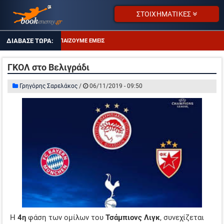
ΣΤΟΙΧΗΜΑΤΙΚΕΣ
ΤΙ ΠΑΙΖΟΥΜΕ ΕΜΕΙΣ
ΑΠΟΔΌΣΕΙΣ ΣΕ ΠΤΏΣΗ
ΓΚΟΛ στο Βελιγράδι
ΕΠΙΜΕΝΩ ΣΤΑ OVER 2.5
Γρηγόρης Σαρελάκος
/
06/11/2019 - 09:50
ΤΖΊΡΟΙ ΣΤΟΙΧΉΜΑΤΟΣ
ΠΡΟΤΕΙΝΌΜΕΝΑ SITES
ΠΡΌΓΡΑΜΜΑ TV
ΕΝΔΙΑΦΕΡΟΝ ΣΤΗ ΝΟΤΙΑ ΑΜΕΡΙΚΗ
ΤΙ ΠΑΙΖΟΥΜΕ ΕΜΕΙΣ
ΑΠΟΔΌΣΕΙΣ ΣΕ ΠΤΏΣΗ
ΕΠΙΜΕΝΩ ΣΤΑ OVER 2.5
Η
4η
φάση των ομίλων του
Τσάμπιονς Λιγκ
, συνεχίζεται