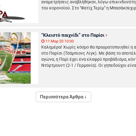
αναμετρήσεις αναβλήθηκαν, λόγω επικινδυνότητ
του κορονοϊού. Στο "Φατίχ Τερίμ" η Μπασάκσεχιρ
“Κλειστό παιχνίδι” στο Παρίσι
11 Μαρ 20 10:00
Καλημέρα! Χωρίς κόσμο θα πραγματοποιηθεί η 
στο Παρίσι (Τσάμπιονς Λίγκ). Με βάση το αποτ
αγώνα, η Παρί έχει ένα ελαφρύ προβάδισμα, κόν
Ντόρτμουντ (2-1 / Γερμανία). Οι γηπεδούχοι είναι
Περισσότερα Άρθρα ↓