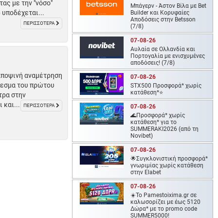
ας με την "νόσο"
Μπάγερν - Άστον Βίλα με Bet
 υποδέχεται...
Builder και Κορυφαίες
Αποδόσεις στην Betsson
ΠΕΡΙΣΣΟΤΕΡΑ
(7/8)
07-08-26
Αυλαία σε Ολλανδία και
Πορτογαλία με ενισχυμένες
αποδόσεις! (7/8)
αποψινή αναμέτρηση
07-08-26
έλεσμα του πρώτου
STX500 Προσφορά* χωρίς
κατάθεση*⭐
τρα στην
 και...
ΠΕΡΙΣΣΟΤΕΡΑ
07-08-26
🌊Προσφορά* χωρίς
κατάθεση* για το
SUMMERAKI2026 (από τη
Novibet)
07-08-26
🌟Συγκλονιστική προσφορά*
γνωριμίας χωρίς κατάθεση
στην Elabet
07-08-26
☀️To Pamestoixima.gr σε
καλωσορίζει με έως 5120
Δώρα* με το promo code
SUMMER5000!