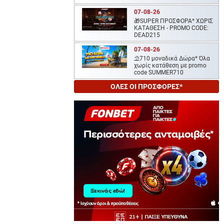
07-08-26
🎁SUPER ΠΡΟΣΦΟΡΑ* ΧΩΡΙΣ
ΚΑΤΑΘΕΣΗ - PROMO CODE:
DEAD215
07-08-26
⛱️710 μοναδικά Δώρα* Όλα
χωρίς κατάθεση με promo
code SUMMER710
ΟΛΕΣ ΟΙ ΠΡΟΣΦΟΡΕΣ*