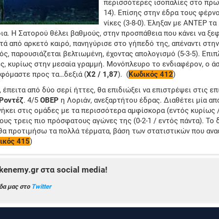
περισσότερες ισοπαλίες στο πρω
14). Επίσης στην έδρα τους φέρνου
νίκες (3-8-0). Έληξαν με ΑΝΤΕΡ τα
δια. Η Σατορού θέλει βαθμούς, στην προσπάθεια που κάνει να ξεφ
τά από αρκετό καιρό, πανηγύρισε στο γήπεδό της, απέναντι στη
ός, παρουσιάζεται βελτιωμένη, έχοντας απολογισμό (5-3-5). Επιπλ
ς, κυρίως στην μεσαία γραμμή. Μονόπλευρο το ενδιαφέρον, ο άσ
εφόμαστε προς τα…δεξιά (
Χ2 / 1,87
). (
Κωδικός 412
)
, έπειτα από δύο σερί ήττες, θα επιδιώξει να επιστρέψει στις ε
Ροντέζ
. 4/5
ΟΒΕΡ
η Λοριάν, ανεξαρτήτου έδρας. Διαθέτει μία απ
νήκει στις ομάδες με τα περισσότερα αμφίσκορα (εντός κυρίως /
ους τρεις πιο πρόσφατους αγώνες της (0-2-1 / εντός πάντα). Το
θα προτιμήσω τα πολλά τέρματα, βάση των στατιστικών που αν
ικός 415
)
enemy.gr στα social media!
δα μας στο
Twitter