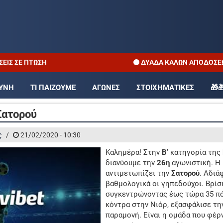
ΣΗ
ΔΥΑΔΑ ΚΑΛΩΝ ΑΠΟΔΟΣΕΩΝ
ΠΡΌΓΡΑΜΜΑ TV
ΕΠΙΣΤΡΟΦΗ
ΟΥΝΗ
ΤΙ ΠΑΙΖΟΥΜΕ
ΑΓΩΝΕΣ
ΣΤΟΙΧΗΜΑΤΙΚΕΣ
🎁
ΑΠΟΔΌΣΕΙΣ ΣΕ ΠΤΏΣΗ
ΔΥΑΔΑ Κ
Σατορού
ΠΡΟΤΕΙΝΌΜΕΝΑ SITES
ΠΡ
ς
/
21/02/2020 - 10:30
Καλημέρα! Στην
Β’
κατηγορία της
διανύουμε την
26η
αγωνιστική. Η
αντιμετωπίζει την
Σατορού
. Αδιά
βαθμολογικά οι γηπεδούχοι. Βρίσ
συγκεντρώνοντας έως τώρα 35 πό
κόντρα στην Νιόρ, εξασφάλισε τ
παραμονή. Είναι η ομάδα που φέρν