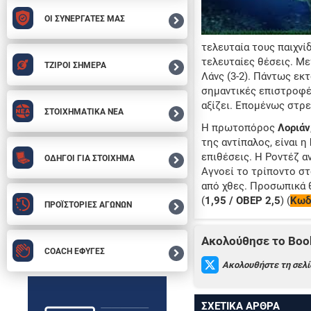
ΟΙ ΣΥΝΕΡΓΑΤΕΣ ΜΑΣ
τελευταία τους παιχνί
τελευταίες θέσεις. Με
ΤΖΙΡΟΙ ΣΗΜΕΡΑ
Λάνς (3-2). Πάντως εκτ
σημαντικές επιστροφέ
αξίζει. Επομένως στρ
ΣΤΟΙΧΗΜΑΤΙΚΑ ΝΕΑ
Η πρωτοπόρος
Λοριάν
της αντίπαλος, είναι η
επιθέσεις. Η Ροντέζ α
ΟΔΗΓΟΙ ΓΙΑ ΣΤΟΙΧΗΜΑ
Αγνοεί το τρίποντο στ
από χθες. Προσωπικά 
(
1,95 / ΟΒΕΡ 2,5
) (
Κωδ
ΠΡΟΪΣΤΟΡΙΕΣ ΑΓΩΝΩΝ
Ακολούθησε το Book
COACH ΕΦΥΓΕΣ
Ακολουθήστε τη σελί
ΣΧΕΤΙΚΑ ΑΡΘΡΑ