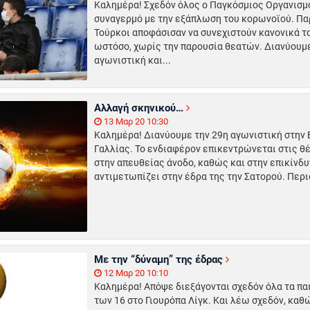
Καλημέρα! Σχεδόν όλος ο Παγκόσμιος Οργανισμό
συναγερμό με την εξάπλωση του κορωνοϊού. Παρ
Τούρκοι αποφάσισαν να συνεχιστούν κανονικά 
ωστόσο, χωρίς την παρουσία θεατών. Διανύουμε
αγωνιστική και...
Αλλαγή σκηνικού…
13 Μαρ 20 10:30
Καλημέρα! Διανύουμε την 29η αγωνιστική στην Β
Γαλλίας. Το ενδιαφέρον επικεντρώνεται στις θ
στην απευθείας άνοδο, καθώς και στην επικίνδυ
αντιμετωπίζει στην έδρα της την Σατορού. Περι
Με την “δύναμη” της έδρας
12 Μαρ 20 10:10
Καλημέρα! Απόψε διεξάγονται σχεδόν όλα τα παι
των 16 στο Γιουρόπα Λίγκ. Και λέω σχεδόν, καθ