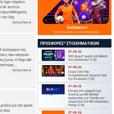
ς έχει σημάνει
 όλ' αυτά οι
τα πρωταθλήματα,
 την 26η
ΠΕΡΙΣΣΟΤΕΡΑ
ΠΡΟΣΦΟΡΕΣ* ΣΤΟΙΧΗΜΑΤΙΚΩΝ
' κατηγορία της
07-08-26
έσεις που οδηγούν
500 Δώρα* χωρίς κατάθεση
νη ζώνη. Η Παρί ΦΚ
στη Stoiximan! (7/8)
σσότερο...
07-08-26
ΠΕΡΙΣΣΟΤΕΡΑ
Crazy Coin Flip:
Συναρπαστικό παιχνίδι από
την Evolution (7/8)
07-08-26
Σέντρα στο League Cup
Αγγλίας με Bet Builder
πρόκρισης για Γουλβς και
ισορροπία στο Μίντλεσμπρο -
χνίδια για την φάση
Ρέξαμ (7/8)
ώς δύο
07-08-26