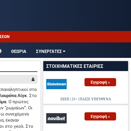
ΤΖΊΡΟΙ ΣΤΟΙΧΉΜΑΤΟΣ
 ΣΤΑ ΠΡΩΤΑΘΛΗΜΑΤΑ

ΘΕΩΡΙΑ
ΣΥΝΕΡΓΑΤΕΣ
ΑΛΩΝ ΑΠΟΔΟΣΕΩΝ
ΣΤΟΙΧΗΜΑΤΙΚΕΣ ΕΤΑΙΡΙΕΣ
ΌΓΡΑΜΜΑ TV
Εγγραφή »
επαναληπτικοί στα
Γιουρόπα Λίγκ
. Στο
ΕΕΕΠ | 21+ | ΠΑΙΞΕ ΥΠΕΥΘΥΝΑ
όμα
. Ο πρώτος
ων “ρωμαίων”. Οι
τώ συνεχόμενα
Εγγραφή »
να, έκαναν
οι στο γκολ. Στο