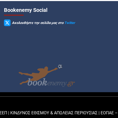
Βookenemy Social
Ακολουθήστε την σελίδα μας στο
Twitter
ΕΕΠ | ΚΙΝΔΥΝΟΣ ΕΘΙΣΜΟΥ & ΑΠΩΛΕΙΑΣ ΠΕΡΙΟΥΣΙΑΣ |
ΕΟΠΑΕ –