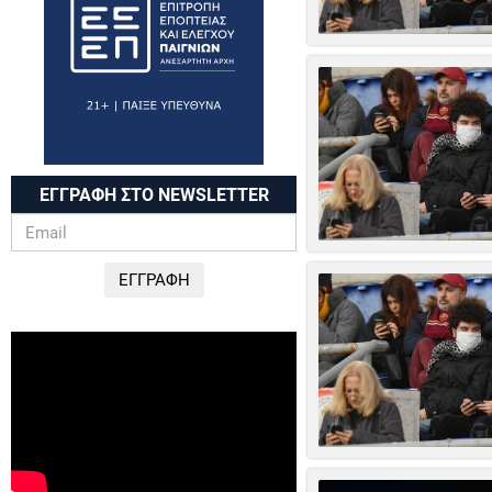
ΕΓΓΡΑΦΗ ΣΤΟ NEWSLETTER