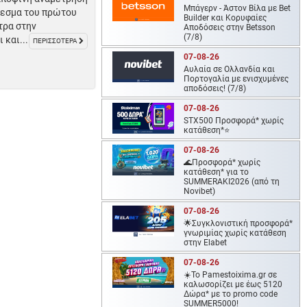
Μπάγερν - Άστον Βίλα με Bet
έλεσμα του πρώτου
Builder και Κορυφαίες
τρα στην
Αποδόσεις στην Betsson
(7/8)
 και...
ΠΕΡΙΣΣΟΤΕΡΑ
07-08-26
Αυλαία σε Ολλανδία και
Πορτογαλία με ενισχυμένες
αποδόσεις! (7/8)
07-08-26
STX500 Προσφορά* χωρίς
κατάθεση*⭐
07-08-26
🌊Προσφορά* χωρίς
κατάθεση* για το
SUMMERAKI2026 (από τη
Novibet)
07-08-26
🌟Συγκλονιστική προσφορά*
γνωριμίας χωρίς κατάθεση
στην Elabet
07-08-26
☀️To Pamestoixima.gr σε
καλωσορίζει με έως 5120
Δώρα* με το promo code
SUMMER5000!