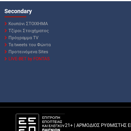
Secondary
Κουπόνι ΣΤΟΙΧΗΜΑ
Τζίροι Στοιχήματος
Πρόγραμμα TV
Τα tweets του Φώντα
Προτεινόμενα Sites
LIVE-BET by FONTAS
21+ | ΑΡΜΟΔΙΟΣ ΡΥΘΜΙΣΤΗΣ Ε