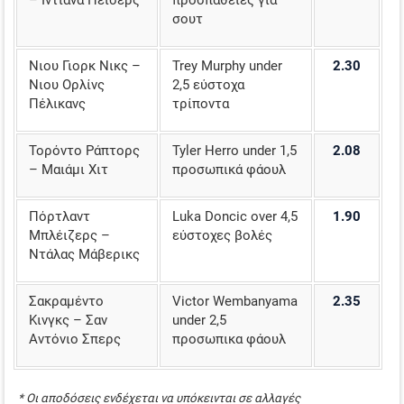
– Ιντιάνα Πέισερς
προσπάθειες για
σουτ
Νιου Γιορκ Νικς –
Trey Murphy under
2.30
Νιου Ορλίνς
2,5 εύστοχα
Πέλικανς
τρίποντα
Τορόντο Ράπτορς
Tyler Herro under 1,5
2.08
– Μαιάμι Χιτ
προσωπικά φάουλ
Πόρτλαντ
Luka Doncic over 4,5
1.90
Μπλέιζερς –
εύστοχες βολές
Ντάλας Μάβερικς
Σακραμέντο
Victor Wembanyama
2.35
Κινγκς – Σαν
under 2,5
Αντόνιο Σπερς
προσωπικα φάουλ
* Οι αποδόσεις ενδέχεται να υπόκεινται σε αλλαγές