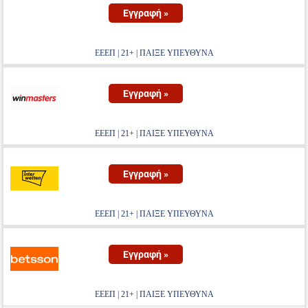
Εγγραφή »
ΕΕΕΠ | 21+ | ΠΑΙΞΕ ΥΠΕΥΘΥΝΑ
Εγγραφή »
ΕΕΕΠ | 21+ | ΠΑΙΞΕ ΥΠΕΥΘΥΝΑ
Εγγραφή »
ΕΕΕΠ | 21+ | ΠΑΙΞΕ ΥΠΕΥΘΥΝΑ
Εγγραφή »
ΕΕΕΠ | 21+ | ΠΑΙΞΕ ΥΠΕΥΘΥΝΑ