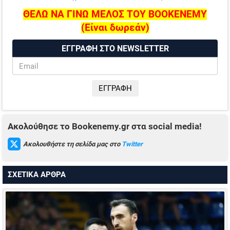
ΘΕΛΩ ΝΑ ΓΙΝΩ ΜΕΛΟΣ ΤΟΥ BOOKENEMY
(Είναι δωρεάν)
ΕΓΓΡΑΦΗ ΣΤΟ NEWSLETTER
Ακολούθησε το Bookenemy.gr στα social media!
Ακολουθήστε τη σελίδα μας στο
Twitter
ΣΧΕΤΙΚΑ ΑΡΘΡΑ