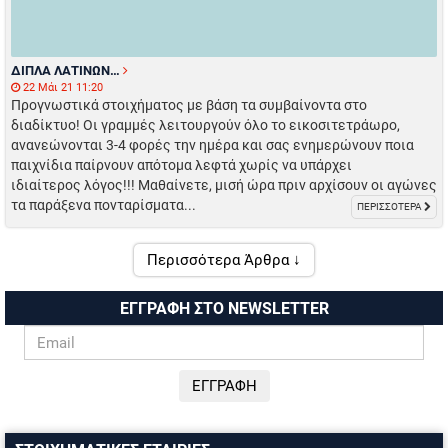
ΔΙΠΛΑ ΛΑΤΙΝΩΝ…
22 Μάι 21 11:20
Προγνωστικά στοιχήματος με βάση τα συμβαίνοντα στο
διαδίκτυο! Οι γραμμές λειτουργούν όλο το εικοσιτετράωρο,
ανανεώνονται 3-4 φορές την ημέρα και σας ενημερώνουν ποια
παιχνίδια παίρνουν απότομα λεφτά χωρίς να υπάρχει
ιδιαίτερος λόγος!!! Μαθαίνετε, μισή ώρα πριν αρχίσουν οι αγώνες
τα παράξενα πονταρίσματα...
ΠΕΡΙΣΣΟΤΕΡΑ
Περισσότερα Άρθρα ↓
ΕΓΓΡΑΦΗ ΣΤΟ NEWSLETTER