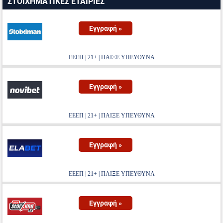
ΣΤΟΙΧΗΜΑΤΙΚΕΣ ΕΤΑΙΡΙΕΣ
Εγγραφή »
ΕΕΕΠ | 21+ | ΠΑΙΞΕ ΥΠΕΥΘΥΝΑ
Εγγραφή »
ΕΕΕΠ | 21+ | ΠΑΙΞΕ ΥΠΕΥΘΥΝΑ
Εγγραφή »
ΕΕΕΠ | 21+ | ΠΑΙΞΕ ΥΠΕΥΘΥΝΑ
Εγγραφή »