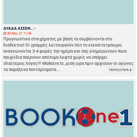
ΔΥΑΔΑ ΑΣΣΩΝ…
30 Μάι 21 11:46
Προγνωστικά στοιχήματος με βάση τα συμβαίνοντα στο
διαδίκτυο! Οι γραμμές λειτουργούν όλο το εικοσιτετράωρο,
ανανεώνονται 3-4 φορές την ημέρα και σας ενημερώνουν ποια
παιχνίδια παίρνουν απότομα λεφτά χωρίς να υπάρχει
ιδιαίτερος λόγος!!! Μαθαίνετε, μισή ώρα πριν αρχίσουν οι αγώνες
τα παράξενα πονταρίσματα...
ΠΕΡΙΣΣΟΤΕΡΑ