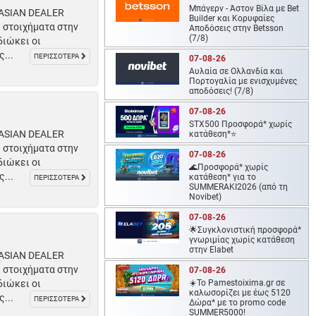
Μπάγερν - Άστον Βίλα με Bet
ASIAN DEALER
Builder και Κορυφαίες
ί στοιχήματα στην
Αποδόσεις στην Betsson
(7/8)
διώκει οι
...
ΠΕΡΙΣΣΟΤΕΡΑ
07-08-26
Αυλαία σε Ολλανδία και
Πορτογαλία με ενισχυμένες
αποδόσεις! (7/8)
07-08-26
STX500 Προσφορά* χωρίς
ASIAN DEALER
κατάθεση*⭐
ί στοιχήματα στην
07-08-26
διώκει οι
🌊Προσφορά* χωρίς
...
κατάθεση* για το
ΠΕΡΙΣΣΟΤΕΡΑ
SUMMERAKI2026 (από τη
Novibet)
07-08-26
🌟Συγκλονιστική προσφορά*
γνωριμίας χωρίς κατάθεση
στην Elabet
ASIAN DEALER
ί στοιχήματα στην
07-08-26
διώκει οι
☀️To Pamestoixima.gr σε
καλωσορίζει με έως 5120
...
ΠΕΡΙΣΣΟΤΕΡΑ
Δώρα* με το promo code
SUMMER5000!