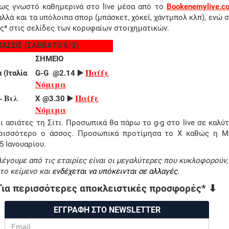
 ως γνωστό καθημερινά στο live μέσα από το
Bookenemylive.c
λλά και τα υπόλοιπα σπορ (μπάσκετ, χόκεϊ, χάντμπολ κλπ), ενώ σ
* στις σελίδες των κορυφαίων στοιχηματικών.
ΑΣΕΙΣ (ΣΑΒΒΑΤΟ 8/3)
ΣΗΜΕΙΟ
Παίξε
 (Ιταλία
G-G @2.14 ▶️
Νόμιμα
– Βιλ
Παίξε
Χ @3.30 ▶️
Νόμιμα
ι ασιάτες τη Σίτι. Προσωπικά θα πάρω το g-g στο live σε καλ
ερισσότερο ο άσσος. Προσωπικά προτίμησα το Χ καθώς η Μπ
25 Ιανουαρίου.
έγουμε από τις εταιρίες είναι οι μεγαλύτερες που κυκλοφορούν, 
 το
κείμενο και
ενδέχεται να υπόκεινται σε αλλαγές.
Για περισσότερες αποκλειστικές προσφορές* ⬇
ΕΓΓΡΑΦΗ ΣΤΟ NEWSLETTER