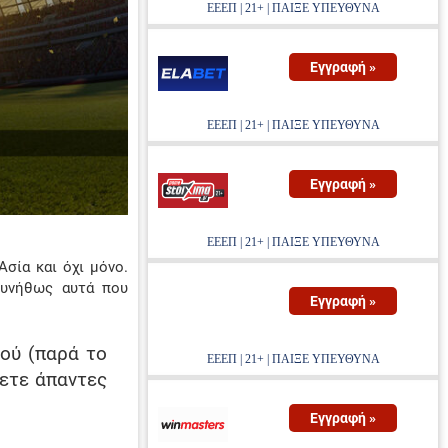
ΕΕΕΠ | 21+ | ΠΑΙΞΕ ΥΠΕΥΘΥΝΑ
Εγγραφή »
ΕΕΕΠ | 21+ | ΠΑΙΞΕ ΥΠΕΥΘΥΝΑ
Εγγραφή »
ΕΕΕΠ | 21+ | ΠΑΙΞΕ ΥΠΕΥΘΥΝΑ
σία και όχι μόνο.
 συνήθως αυτά που
Εγγραφή »
ού (παρά το
ΕΕΕΠ | 21+ | ΠΑΙΞΕ ΥΠΕΥΘΥΝΑ
ετε άπαντες
Εγγραφή »