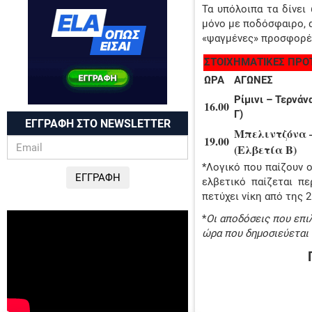
Τα υπόλοιπα τα δίνει
μόνο με ποδόσφαιρο, α
«ψαγμένες» προσφορές
ΣΤΟΙΧΗΜΑΤΙΚΕΣ ΠΡΟΤ
ΩΡΑ
ΑΓΩΝΕΣ
Ρίμινι – Τερνάνα
16.00
Γ)
ΕΓΓΡΑΦΗ ΣΤΟ NEWSLETTER
Μπελιντζόνα 
19.00
(Ελβετία Β)
*Λογικό που παίζουν ο
ελβετικό παίζεται π
πετύχει νίκη από της 
*
Οι αποδόσεις που επιλ
ώρα που δημοσιεύεται