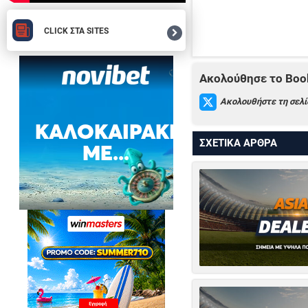
CLICK ΣΤΑ SITES
Ακολούθησε το Book
Ακολουθήστε τη σελί
ΣΧΕΤΙΚΑ ΑΡΘΡΑ