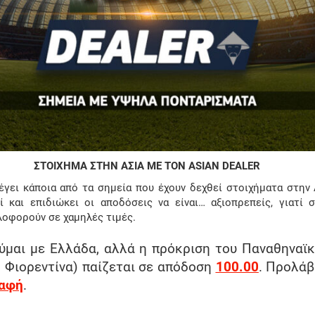
ΣΤΟΙΧΗΜΑ ΣΤΗΝ ΑΣΙΑ ΜΕ ΤΟΝ ASIAN DEALER
γει κάποια από τα σημεία που έχουν δεχθεί στοιχήματα στην Α
 και επιδιώκει οι αποδόσεις να είναι… αξιοπρεπείς, γιατί
λοφορούν σε χαμηλές τιμές.
ύμαι με Ελλάδα, αλλά η πρόκριση του Παναθηναϊκ
η Φιορεντίνα) παίζεται σε απόδοση
100.00
. Προλάβ
αφή
.