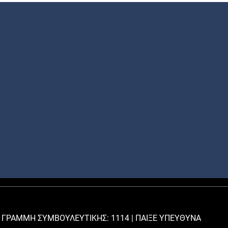
 ΓΡΑΜΜΗ ΣΥΜΒΟΥΛΕΥΤΙΚΗΣ: 1114 |
ΠΑΙΞΕ ΥΠΕΥΘΥΝΑ