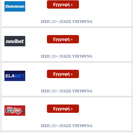
Εγγραφή »
ΕΕΕΠ | 21+ | ΠΑΙΞΕ ΥΠΕΥΘΥΝΑ
Εγγραφή »
ΕΕΕΠ | 21+ | ΠΑΙΞΕ ΥΠΕΥΘΥΝΑ
Εγγραφή »
ΕΕΕΠ | 21+ | ΠΑΙΞΕ ΥΠΕΥΘΥΝΑ
Εγγραφή »
ΕΕΕΠ | 21+ | ΠΑΙΞΕ ΥΠΕΥΘΥΝΑ