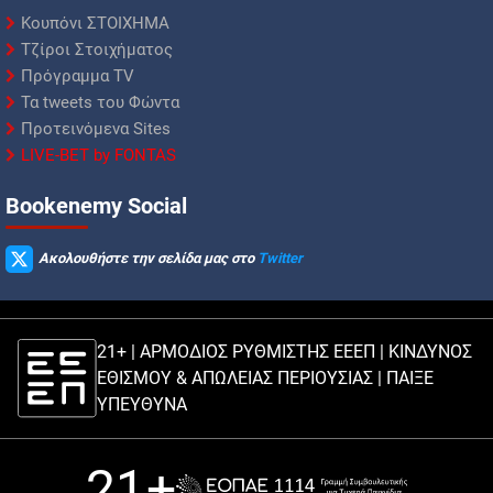
Κουπόνι ΣΤΟΙΧΗΜΑ
Τζίροι Στοιχήματος
Πρόγραμμα TV
Τα tweets του Φώντα
Προτεινόμενα Sites
LIVE-BET by FONTAS
Βookenemy Social
Ακολουθήστε την σελίδα μας στο
Twitter
21+ | ΑΡΜΟΔΙΟΣ ΡΥΘΜΙΣΤΗΣ ΕΕΕΠ | ΚΙΝΔΥΝΟΣ
ΕΘΙΣΜΟΥ & ΑΠΩΛΕΙΑΣ ΠΕΡΙΟΥΣΙΑΣ |
ΠΑΙΞΕ
ΥΠΕΥΘΥΝΑ
21+