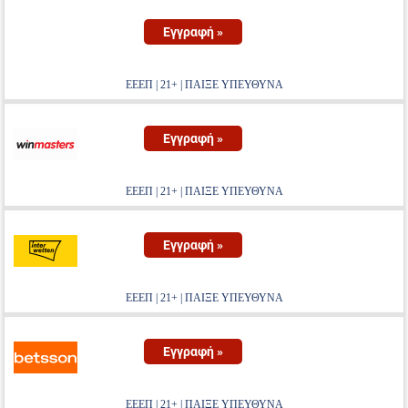
Εγγραφή »
ΕΕΕΠ | 21+ | ΠΑΙΞΕ ΥΠΕΥΘΥΝΑ
Εγγραφή »
ΕΕΕΠ | 21+ | ΠΑΙΞΕ ΥΠΕΥΘΥΝΑ
Εγγραφή »
ΕΕΕΠ | 21+ | ΠΑΙΞΕ ΥΠΕΥΘΥΝΑ
Εγγραφή »
ΕΕΕΠ | 21+ | ΠΑΙΞΕ ΥΠΕΥΘΥΝΑ