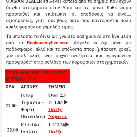
Ο
ASIAN DEALER
επιλέγει κάποια από τα σημεία που έχουν
δεχθεί στοιχήματα στην Ασία και όχι μόνο. Κάθε φορά
ΤΖΊΡΟΙ ΣΤΟΙΧΉΜΑΤΟΣ
προσπαθεί και επιδιώκει οι αποδόσεις να είναι…
ΠΡΟΤΕΙΝΌΜΕΝΑ SITES
αξιοπρεπείς, γιατί συνήθως αυτά που ποντάρονται πολύ
κυκλοφορούν σε χαμηλές τιμές.
ΠΡΌΓΡΑΜΜΑ TV
Τα υπόλοιπα τα δίνει ως γνωστό καθημερινά στο live μέσα
από το
Bookenemylive.com
. Ασχολείται όχι μόνο με
ΔΕΝ ΒΟΥΤΑΜΕ ΣΤΑ… ΒΑΘΙΑ
ποδόσφαιρο, αλλά και τα υπόλοιπα σπορ (μπάσκετ, χόκεϊ,
χάντμπολ κλπ), ενώ συχνά αναζητάει και «ψαγμένες»
προσφορές* στις σελίδες των κορυφαίων στοιχηματικών.
ΣΤΟΙΧΗΜΑΤΙΚΕΣ ΠΡΟΤΑΣΕΙΣ
(ΚΥΡΙΑΚΗ 7/6)
ΩΡΑ
ΑΓΩΝΕΣ
ΣΗΜΕΙΟ
Ιντερ
Over 2.5
Τορόντο –
@ 1.83 ▶️
21.00
Φορτζ
Παίξε
(Καναδάς)
Νόμιμα
Ελλάδα –
1 @2.26▶️
22.00
Ιταλία
Παίξε