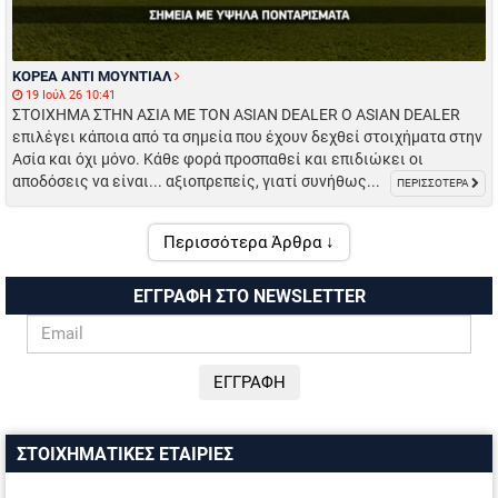
ΚΟΡΕΑ ΑΝΤΙ ΜΟΥΝΤΙΑΛ
19 Ιούλ 26 10:41
ΣΤΟΙΧΗΜΑ ΣΤΗΝ ΑΣΙΑ ΜΕ ΤΟΝ ASIAN DEALER Ο ASIAN DEALER
επιλέγει κάποια από τα σημεία που έχουν δεχθεί στοιχήματα στην
Ασία και όχι μόνο. Κάθε φορά προσπαθεί και επιδιώκει οι
αποδόσεις να είναι... αξιοπρεπείς, γιατί συνήθως...
ΠΕΡΙΣΣΟΤΕΡΑ
Περισσότερα Άρθρα ↓
ΕΓΓΡΑΦΗ ΣΤΟ NEWSLETTER
ΣΤΟΙΧΗΜΑΤΙΚΕΣ ΕΤΑΙΡΙΕΣ