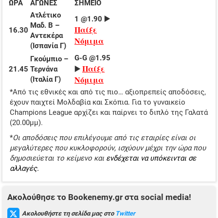
ΩΡΑ
ΑΓΩΝΕΣ
ΣΗΜΕΙΟ
Ατλέτικο
1 @1.90 ▶️
Μαδ. Β –
Παίξε
16.30
Αντεκέρα
Νόμιμα
(Ισπανία Γ)
G-G
@1.95
Γκούμπιο –
Παίξε
21.45
Τερνάνα
▶️
Νόμιμα
(Ιταλία Γ)
*Από τις εθνικές και από τις πιο… αξιοπρεπείς αποδόσεις,
έχουν παιχτεί Μολδαβία και Σκόπια. Για το γυναικείο
Champions League
αρχίζει και παίρνει το διπλό της Γαλατά
(20.00μμ).
*
Οι αποδόσεις που επιλέγουμε από τις εταιρίες είναι οι
μεγαλύτερες που κυκλοφορούν, ισχύουν μέχρι την ώρα που
δημοσιεύεται το
κείμενο και
ενδέχεται να υπόκεινται σε
αλλαγές.
Ακολούθησε το Bookenemy.gr στα social media!
Ακολουθήστε τη σελίδα μας στο
Twitter