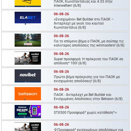
ΠΑΟΚ, Κωνσταντέλιας και 4.33 στην
Interwetten! (6/8)
06-08-26
«Ενισχυμένο» Bet Builder στο ΠΑΟΚ –
Άντερλεχτ με γκολ του καυτού
Κωνσταντέλια (6/8)
06-08-26
Για το επόμενο βήμα ο ΠΑΟΚ, με σούπερ τις
καλύτερες αποδόσεις της winmasters! (6/8)
06-08-26
Super προσφορά: Η πρόκριση του ΠΑΟΚ σε
απόδοση* 100! (6/8)
06-08-26
Πρώτο βήμα πρόκρισης για τον ΠΑΟΚ με
ενισχυμένες αποδόσεις! (6/8)
06-08-26
ΠΑΟΚ - Άντερλεχτ με Bet Builder και
Ενισχυμένες Αποδόσεις στην Betsson (6/8)
06-08-26
STX500 Προσφορά* χωρίς κατάθεση*⭐
06-08-26
🦅Προσφορά* ενισχυμένων αποδόσεων για