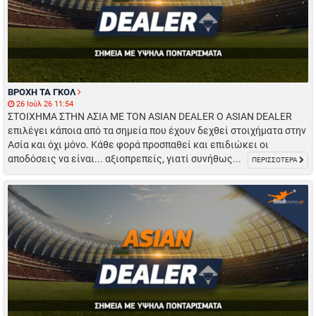
ΒΡΟΧΗ ΤΑ ΓΚΟΛ
26 Ιούλ 26 11:54
ΣΤΟΙΧΗΜΑ ΣΤΗΝ ΑΣΙΑ ΜΕ ΤΟΝ ASIAN DEALER Ο ASIAN DEALER
επιλέγει κάποια από τα σημεία που έχουν δεχθεί στοιχήματα στην
Ασία και όχι μόνο. Κάθε φορά προσπαθεί και επιδιώκει οι
αποδόσεις να είναι... αξιοπρεπείς, γιατί συνήθως...
ΠΕΡΙΣΣΟΤΕΡΑ