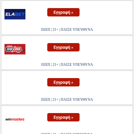
Εγγραφή »
ΕΕΕΠ | 21+ | ΠΑΙΞΕ ΥΠΕΥΘΥΝΑ
Εγγραφή »
ΕΕΕΠ | 21+ | ΠΑΙΞΕ ΥΠΕΥΘΥΝΑ
Εγγραφή »
ΕΕΕΠ | 21+ | ΠΑΙΞΕ ΥΠΕΥΘΥΝΑ
Εγγραφή »