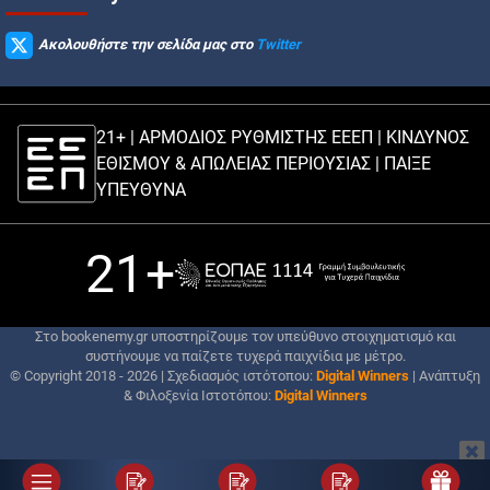
Ακολουθήστε την σελίδα μας στο
Twitter
21+ | ΑΡΜΟΔΙΟΣ ΡΥΘΜΙΣΤΗΣ ΕΕΕΠ | ΚΙΝΔΥΝΟΣ
ΕΘΙΣΜΟΥ & ΑΠΩΛΕΙΑΣ ΠΕΡΙΟΥΣΙΑΣ |
ΠΑΙΞΕ
ΥΠΕΥΘΥΝΑ
21+
Στο bookenemy.gr υποστηρίζουμε τον υπεύθυνο στοιχηματισμό και
συστήνουμε να παίζετε τυχερά παιχνίδια με μέτρο.
© Copyright 2018 - 2026 | Σχεδιασμός ιστότοπου:
Digital Winners
| Ανάπτυξη
& Φιλοξενία Ιστοτόπου:
Digital Winners