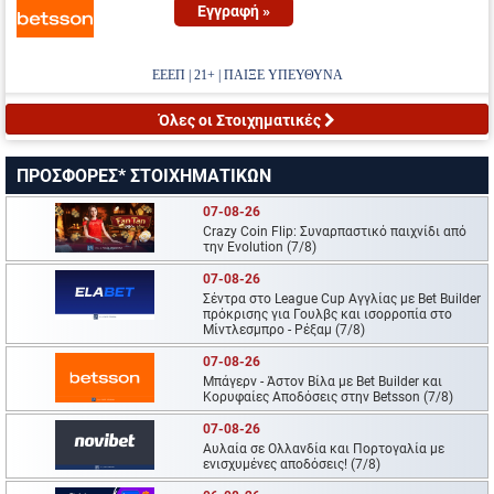
Εγγραφή »
ΕΕΕΠ | 21+ | ΠΑΙΞΕ ΥΠΕΥΘΥΝΑ
Όλες οι Στοιχηματικές
ΠΡΟΣΦΟΡΕΣ* ΣΤΟΙΧΗΜΑΤΙΚΩΝ
07-08-26
Crazy Coin Flip: Συναρπαστικό παιχνίδι από
την Evolution (7/8)
07-08-26
Σέντρα στο League Cup Αγγλίας με Bet Builder
πρόκρισης για Γουλβς και ισορροπία στο
Μίντλεσμπρο - Ρέξαμ (7/8)
07-08-26
Μπάγερν - Άστον Βίλα με Bet Builder και
Κορυφαίες Αποδόσεις στην Betsson (7/8)
07-08-26
Αυλαία σε Ολλανδία και Πορτογαλία με
ενισχυμένες αποδόσεις! (7/8)