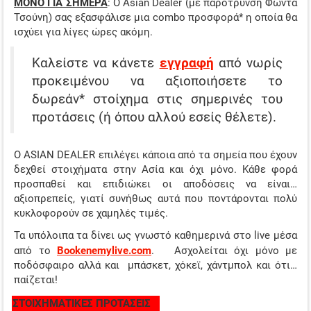
ΜΟΝΟ ΓΙΑ ΣΗΜΕΡΑ
: Ο Asian Dealer (με παρότρυνση Φώντα
Τσούνη) σας εξασφάλισε μια combo προσφορά* η οποία θα
ΤΖΊΡΟΙ ΣΤΟΙΧΉΜΑΤΟΣ
ισχύει για λίγες ώρες ακόμη.
ΠΡΟΤΕΙΝΌΜΕΝΑ SITES
Καλείστε να κάνετε
εγγραφή
από νωρίς
ΠΡΌΓΡΑΜΜΑ TV
προκειμένου να αξιοποιήσετε το
δωρεάν* στοίχημα στις σημερινές του
ΑΔΙΚΗΜΕΝΕΣ ΑΠΟ ΤΙΣ ΑΠΟΔΟΣΕΙΣ
προτάσεις (ή όπου αλλού εσείς θέλετε).
Ο ASIAN DEALER επιλέγει κάποια από τα σημεία που έχουν
δεχθεί στοιχήματα στην Ασία και όχι μόνο. Κάθε φορά
προσπαθεί και επιδιώκει οι αποδόσεις να είναι…
αξιοπρεπείς, γιατί συνήθως αυτά που ποντάρονται πολύ
κυκλοφορούν σε χαμηλές τιμές.
Τα υπόλοιπα τα δίνει ως γνωστό καθημερινά στο live μέσα
από το
Bookenemylive.com
.
Ασχολείται όχι μόνο με
ποδόσφαιρο αλλά και μπάσκετ, χόκεϊ, χάντμπολ και ότι…
παίζεται!
ΣΤΟΙΧΗΜΑΤΙΚΕΣ ΠΡΟΤΑΣΕΙΣ