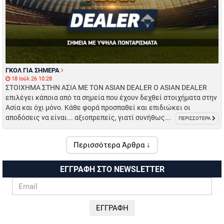
ΓΚΟΛ ΓΙΑ ΣΗΜΕΡΑ
18 Ιούλ 26 10:28
ΣΤΟΙΧΗΜΑ ΣΤΗΝ ΑΣΙΑ ΜΕ ΤΟΝ ASIAN DEALER Ο ASIAN DEALER
επιλέγει κάποια από τα σημεία που έχουν δεχθεί στοιχήματα στην
Ασία και όχι μόνο. Κάθε φορά προσπαθεί και επιδιώκει οι
αποδόσεις να είναι... αξιοπρεπείς, γιατί συνήθως...
ΠΕΡΙΣΣΟΤΕΡΑ
Περισσότερα Άρθρα ↓
ΕΓΓΡΑΦΗ ΣΤΟ NEWSLETTER