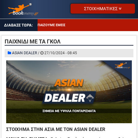
ΣΤΟΙΧΗΜΑΤΙΚΕΣ
ΤΙ ΠΑΙΖΟΥΜΕ ΕΜΕΙΣ
ΑΠΟΔΌΣΕΙΣ ΣΕ ΠΤΏΣΗ
ΠΑΙΧΝΙΔΙ ΜΕ ΤΑ ΓΚΟΛ
ΔΥΑΔΑ ΚΑΛΩΝ ΑΠΟΔΟΣΕΩΝ
ASIAN DEALER
/
27/10/2024 - 08:45
ΤΖΊΡΟΙ ΣΤΟΙΧΉΜΑΤΟΣ
ΠΡΟΤΕΙΝΌΜΕΝΑ SITES
ΠΡΌΓΡΑΜΜΑ TV
ΑΔΙΚΗΜΕΝΕΣ ΑΠΟ ΤΙΣ ΑΠΟΔΟΣΕΙΣ
ΤΙ ΠΑΙΖΟΥΜΕ ΕΜΕΙΣ
ΑΠΟΔΌΣΕΙΣ ΣΕ ΠΤΏΣΗ
ΣΤΟΙΧΗΜΑ ΣΤΗΝ ΑΣΙΑ ΜΕ ΤΟΝ ASIAN DEALER
ΔΥΑΔΑ ΚΑΛΩΝ ΑΠΟΔΟΣΕΩΝ