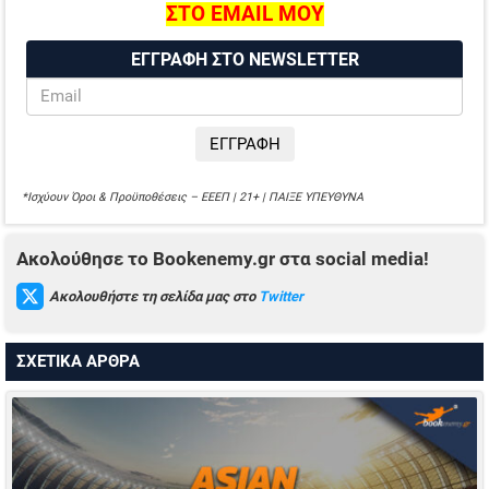
ΣΤΟ ΕMAIL ΜΟΥ
ΕΓΓΡΑΦΗ ΣΤΟ NEWSLETTER
*Ισχύουν Όροι & Προϋποθέσεις –
ΕΕΕΠ | 21+ | ΠΑΙΞΕ ΥΠΕΥΘΥΝΑ
Ακολούθησε το Bookenemy.gr στα social media!
Ακολουθήστε τη σελίδα μας στο
Twitter
ΣΧΕΤΙΚΑ ΑΡΘΡΑ