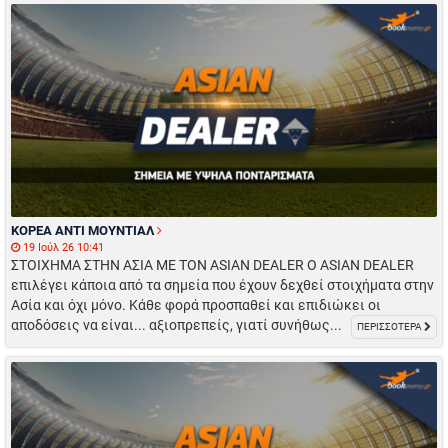
ΚΟΡΕΑ ΑΝΤΙ ΜΟΥΝΤΙΑΛ
19 Ιούλ 26 10:41
ΣΤΟΙΧΗΜΑ ΣΤΗΝ ΑΣΙΑ ΜΕ ΤΟΝ ASIAN DEALER Ο ASIAN DEALER
επιλέγει κάποια από τα σημεία που έχουν δεχθεί στοιχήματα στην
Ασία και όχι μόνο. Κάθε φορά προσπαθεί και επιδιώκει οι
αποδόσεις να είναι... αξιοπρεπείς, γιατί συνήθως...
ΠΕΡΙΣΣΟΤΕΡΑ