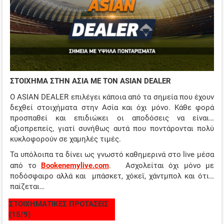
ΤΖΊΡΟΙ ΣΤΟΙΧΉΜΑΤΟΣ
ΠΡΟΤΕΙΝΌΜΕΝΑ SITES
ΠΡΌΓΡΑΜΜΑ TV
ΕΝΔΙΑΦΕΡΟΝ ΣΤΗ ΝΟΤΙΑ ΑΜΕΡΙΚΗ
ΣΤΟΙΧΗΜΑ ΣΤΗΝ ΑΣΙΑ ΜΕ ΤΟΝ ASIAN DEALER
Ο ASIAN DEALER επιλέγει κάποια από τα σημεία που έχουν
δεχθεί στοιχήματα στην Ασία και όχι μόνο. Κάθε φορά
προσπαθεί και επιδιώκει οι αποδόσεις να είναι…
αξιοπρεπείς, γιατί συνήθως αυτά που ποντάρονται πολύ
κυκλοφορούν σε χαμηλές τιμές.
Τα υπόλοιπα τα δίνει ως γνωστό καθημερινά στο live μέσα
από το
Bookenemylive.com
.
Ασχολείται όχι μόνο με
ποδόσφαιρο αλλά και μπάσκετ, χόκεϊ, χάντμπολ και ότι…
παίζεται…
ΣΤΟΙΧΗΜΑΤΙΚΕΣ ΠΡΟΤΑΣΕΙΣ
(15/9)