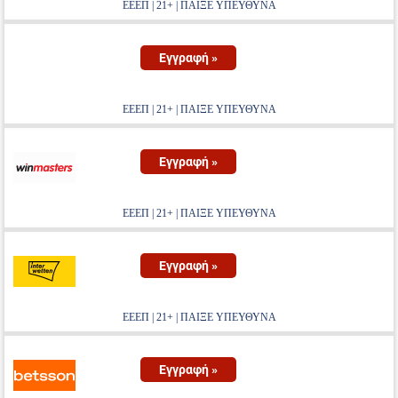
ΕΕΕΠ | 21+ | ΠΑΙΞΕ ΥΠΕΥΘΥΝΑ
Εγγραφή »
ΕΕΕΠ | 21+ | ΠΑΙΞΕ ΥΠΕΥΘΥΝΑ
Εγγραφή »
ΕΕΕΠ | 21+ | ΠΑΙΞΕ ΥΠΕΥΘΥΝΑ
Εγγραφή »
ΕΕΕΠ | 21+ | ΠΑΙΞΕ ΥΠΕΥΘΥΝΑ
Εγγραφή »