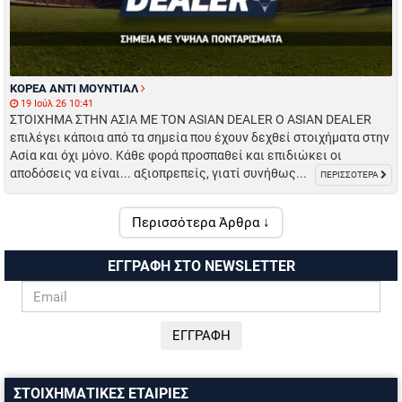
ΚΟΡΕΑ ΑΝΤΙ ΜΟΥΝΤΙΑΛ
19 Ιούλ 26 10:41
ΣΤΟΙΧΗΜΑ ΣΤΗΝ ΑΣΙΑ ΜΕ ΤΟΝ ASIAN DEALER Ο ASIAN DEALER
επιλέγει κάποια από τα σημεία που έχουν δεχθεί στοιχήματα στην
Ασία και όχι μόνο. Κάθε φορά προσπαθεί και επιδιώκει οι
αποδόσεις να είναι... αξιοπρεπείς, γιατί συνήθως...
ΠΕΡΙΣΣΟΤΕΡΑ
Περισσότερα Άρθρα ↓
ΕΓΓΡΑΦΗ ΣΤΟ NEWSLETTER
ΣΤΟΙΧΗΜΑΤΙΚΕΣ ΕΤΑΙΡΙΕΣ