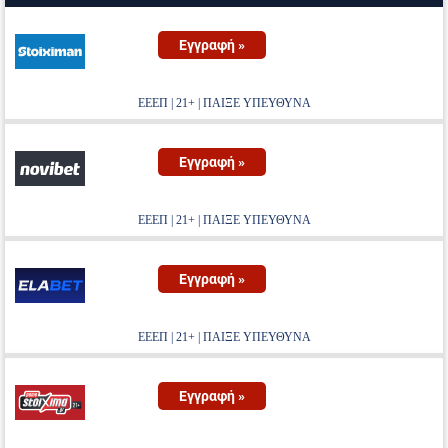
Εγγραφή »
ΕΕΕΠ | 21+ | ΠΑΙΞΕ ΥΠΕΥΘΥΝΑ
Εγγραφή »
ΕΕΕΠ | 21+ | ΠΑΙΞΕ ΥΠΕΥΘΥΝΑ
Εγγραφή »
ΕΕΕΠ | 21+ | ΠΑΙΞΕ ΥΠΕΥΘΥΝΑ
Εγγραφή »