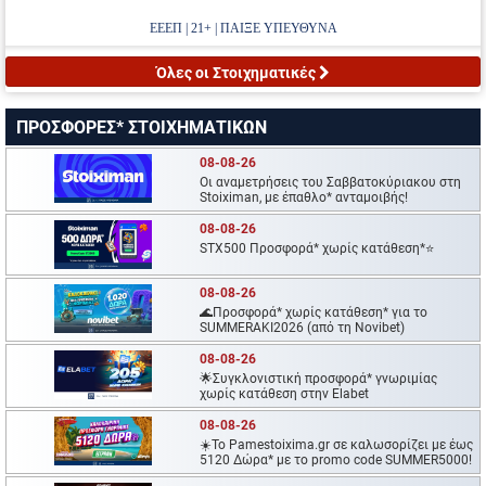
ΕΕΕΠ | 21+ | ΠΑΙΞΕ ΥΠΕΥΘΥΝΑ
Όλες οι Στοιχηματικές
ΠΡΟΣΦΟΡΕΣ* ΣΤΟΙΧΗΜΑΤΙΚΩΝ
08-08-26
Οι αναμετρήσεις του Σαββατοκύριακου στη
Stoiximan, με έπαθλο* ανταμοιβής!
08-08-26
STX500 Προσφορά* χωρίς κατάθεση*⭐
08-08-26
🌊Προσφορά* χωρίς κατάθεση* για το
SUMMERAKI2026 (από τη Novibet)
08-08-26
🌟Συγκλονιστική προσφορά* γνωριμίας
χωρίς κατάθεση στην Elabet
08-08-26
☀️To Pamestoixima.gr σε καλωσορίζει με έως
5120 Δώρα* με το promo code SUMMER5000!