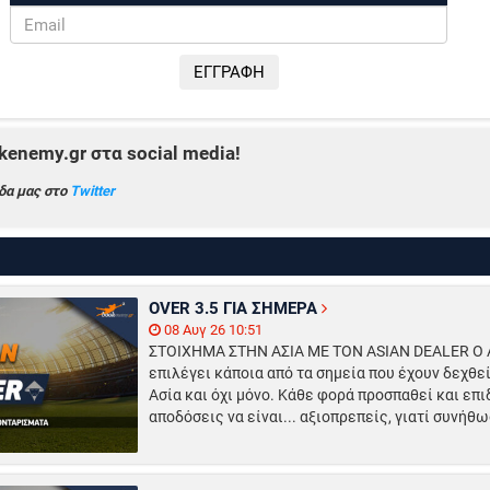
enemy.gr στα social media!
δα μας στο
Twitter
OVER 3.5 ΓΙΑ ΣΗΜΕΡΑ
08 Αυγ 26 10:51
ΣΤΟΙΧΗΜΑ ΣΤΗΝ ΑΣΙΑ ΜΕ ΤΟΝ ASIAN DEALER Ο 
επιλέγει κάποια από τα σημεία που έχουν δεχθε
Ασία και όχι μόνο. Κάθε φορά προσπαθεί και επι
αποδόσεις να είναι... αξιοπρεπείς, γιατί συνήθως