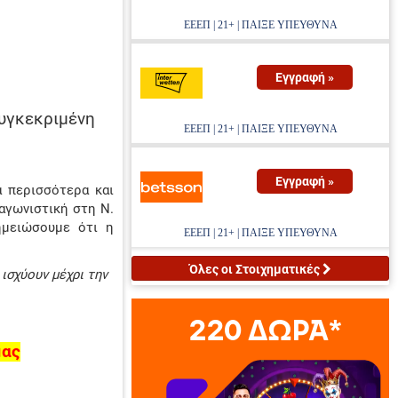
ΕΕΕΠ | 21+ | ΠΑΙΞΕ ΥΠΕΥΘΥΝΑ
Εγγραφή »
γκεκριμένη
ΕΕΕΠ | 21+ | ΠΑΙΞΕ ΥΠΕΥΘΥΝΑ
Εγγραφή »
α περισσότερα και
 αγωνιστική στη Ν.
σημειώσουμε ότι η
ΕΕΕΠ | 21+ | ΠΑΙΞΕ ΥΠΕΥΘΥΝΑ
Όλες οι Στοιχηματικές
ισχύουν μέχρι την
μας