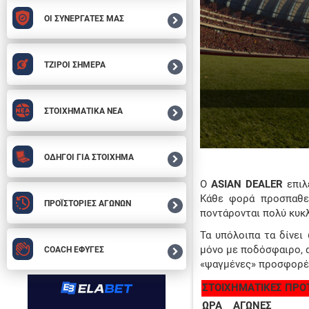
ΟΙ ΣΥΝΕΡΓΑΤΕΣ ΜΑΣ
ΤΖΙΡΟΙ ΣΗΜΕΡΑ
ΣΤΟΙΧΗΜΑΤΙΚΑ ΝΕΑ
ΟΔΗΓΟΙ ΓΙΑ ΣΤΟΙΧΗΜΑ
Ο
ASIAN DEALER
επιλέ
Κάθε φορά προσπαθεί
ΠΡΟΪΣΤΟΡΙΕΣ ΑΓΩΝΩΝ
ποντάρονται πολύ κυκ
Τα υπόλοιπα τα δίνει
μόνο με ποδόσφαιρο, α
COACH ΕΦΥΓΕΣ
«ψαγμένες» προσφορές
ΣΤΟΙΧΗΜΑΤΙΚΕΣ ΠΡΟΤ
ΩΡΑ
ΑΓΩΝΕΣ