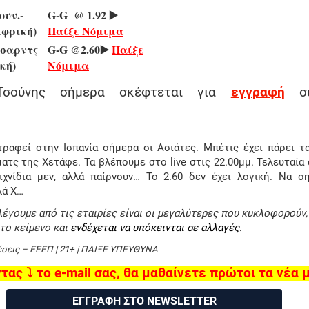
ουν.-
G-G @ 1.92 ▶️
Αφρική)
Παίξε Νόμιμα
τσαρντς
G-G @2.60▶️
Παίξε
κή)
Νόμιμα
σούνης σήμερα σκέφτεται για
εγγραφή
συ
ραφεί στην Ισπανία σήμερα οι Ασιάτες. Μπέτις έχει πάρει τ
ατς της Χετάφε. Τα βλέπουμε στο live στις 22.00μμ. Τελευταία
ιχνίδια μεν, αλλά παίρνουν… Το 2.60 δεν έχει λογική. Να 
λά Χ…
έγουμε από τις εταιρίες είναι οι μεγαλύτερες που κυκλοφορούν, 
 το
κείμενο και
ενδέχεται να υπόκεινται σε αλλαγές.
έσεις – ΕΕΕΠ | 21+ | ΠΑΙΞΕ ΥΠΕΥΘΥΝΑ
τας ⤵ το e-mail σας, θα μαθαίνετε πρώτοι τα νέα 
ΕΓΓΡΑΦΗ ΣΤΟ NEWSLETTER