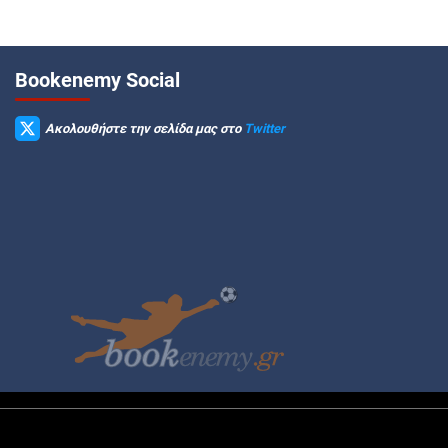
Βookenemy Social
Ακολουθήστε την σελίδα μας στο
Twitter