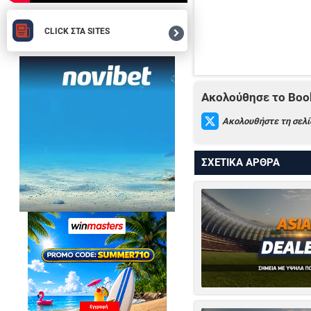
CLICK ΣΤΑ SITES
Ακολούθησε το Book
Ακολουθήστε τη σελί
ΣΧΕΤΙΚΑ ΑΡΘΡΑ