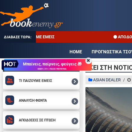
 ΠΑΙΖΟΥΜΕ ΕΜΕΙΣ
ΑΠΟΔΌΣΕΙΣ ΣΕ Π
ΠΡΟΤΕΙΝΌΜΕΝΑ SITES
HOME
ΠΡΟΓΝΩΣΤΙΚΑ ΤΣ
ΤΙ ΠΑΙΖΟΥΜΕ ΕΜΕΙΣ
Μπαίνεις, παίρνεις, φεύγεις 🎁
ΣΤΟΙΧΗΜΑ
ΕΚΕΙ ΣΤΗ ΝΟΤΙ
ΕΕΕΠ | 21+ | ΠΑΙΞΕ ΥΠΕΥΘΥΝΑ
ΤΖΊΡΟΙ ΣΤΟΙΧΉΜΑΤΟΣ
ASIAN DEALER
/
ΤΙ ΠΑΙΖΟΥΜΕ ΕΜΕΙΣ
ΔΕΝ ΒΟΥΤΑΜΕ ΣΤΑ… ΒΑΘΙΑ
ΑΝΑΛΥΣΗ ΦΩΝΤΑ
ΑΠΟΔΟΣΕΙΣ ΣΕ ΠΤΩΣΗ