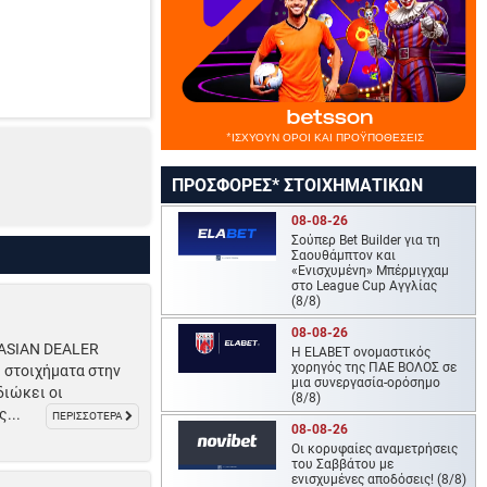
ΠΡΟΣΦΟΡΕΣ* ΣΤΟΙΧΗΜΑΤΙΚΩΝ
08-08-26
Σούπερ Bet Builder για τη
Σαουθάμπτον και
«Ενισχυμένη» Μπέρμιγχαμ
στο League Cup Αγγλίας
(8/8)
08-08-26
ASIAN DEALER
Η ELABET ονομαστικός
χορηγός της ΠΑΕ ΒΟΛΟΣ σε
ί στοιχήματα στην
μια συνεργασία-ορόσημο
διώκει οι
(8/8)
...
ΠΕΡΙΣΣΟΤΕΡΑ
08-08-26
Oι κορυφαίες αναμετρήσεις
του Σαββάτου με
ενισχυμένες αποδόσεις! (8/8)