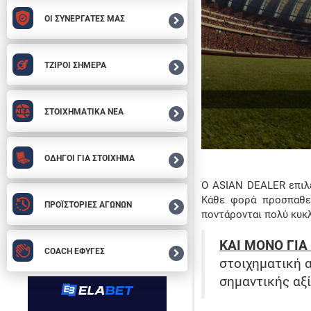
ΟΙ ΣΥΝΕΡΓΑΤΕΣ ΜΑΣ
ΤΖΙΡΟΙ ΣΗΜΕΡΑ
ΣΤΟΙΧΗΜΑΤΙΚΑ ΝΕΑ
ΟΔΗΓΟΙ ΓΙΑ ΣΤΟΙΧΗΜΑ
Ο ASIAN DEALER επιλέ
Κάθε φορά προσπαθεί
ΠΡΟΪΣΤΟΡΙΕΣ ΑΓΩΝΩΝ
ποντάρονται πολύ κυκ
ΚΑΙ ΜΟΝΟ ΓΙΑ
COACH ΕΦΥΓΕΣ
στοιχηματική 
σημαντικής αξί