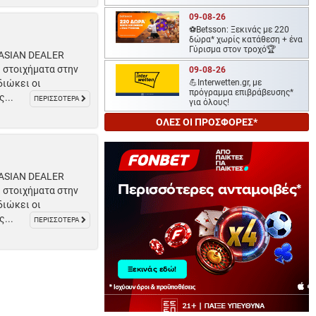
09-08-26
⚽Betsson: Ξεκινάς με 220
δώρα* χωρίς κατάθεση + ένα
Γύρισμα στον τροχό🏆
ASIAN DEALER
ί στοιχήματα στην
09-08-26
διώκει οι
💪Interwetten.gr, με
πρόγραμμα επιβράβευσης*
...
ΠΕΡΙΣΣΟΤΕΡΑ
για όλους!
ΟΛΕΣ ΟΙ ΠΡΟΣΦΟΡΕΣ*
ASIAN DEALER
ί στοιχήματα στην
διώκει οι
...
ΠΕΡΙΣΣΟΤΕΡΑ