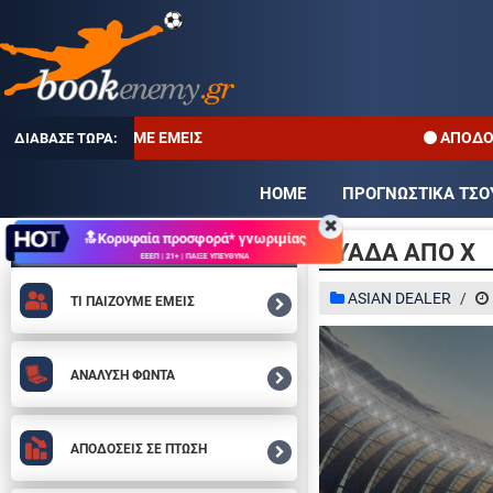
 ΠΑΙΖΟΥΜΕ ΕΜΕΙΣ
ΑΠΟΔΌΣΕΙΣ ΣΕ Π
ΠΡΟΤΕΙΝΌΜΕΝΑ SITES
HOME
ΠΡΟΓΝΩΣΤΙΚΑ ΤΣ
ΤΙ ΠΑΙΖΟΥΜΕ ΕΜΕΙΣ
🔝Κορυφαία προσφορά* γνωριμίας
ΣΤΟΙΧΗΜΑ
ΔΥΑΔΑ ΑΠΟ Χ
ΕΕΕΠ | 21+ | ΠΑΙΞΕ ΥΠΕΥΘΥΝΑ
ΤΖΊΡΟΙ ΣΤΟΙΧΉΜΑΤΟΣ
ASIAN DEALER
/
ΤΙ ΠΑΙΖΟΥΜΕ ΕΜΕΙΣ
ΕΝΔΙΑΦΕΡΟΝ ΣΤΗ ΝΟΤΙΑ ΑΜΕΡΙΚΗ
ΑΝΑΛΥΣΗ ΦΩΝΤΑ
ΑΠΟΔΟΣΕΙΣ ΣΕ ΠΤΩΣΗ