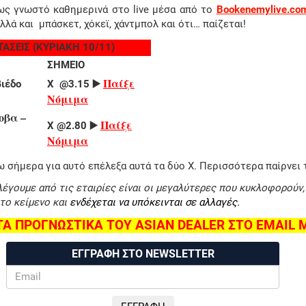
 ως γνωστό καθημερινά στο live μέσα από το
Bookenemylive.co
λά και μπάσκετ, χόκεϊ, χάντμπολ και ότι… παίζεται!
ΑΣΕΙΣ (ΚΥΡΙΑΚΗ 10/11)
ΣΗΜΕΙΟ
Παίξε
ιέδο
Χ @3.15 ▶️
Νόμιμα
οβα –
Παίξε
Χ @2.80 ▶️
Νόμιμα
ω σήμερα για αυτό επέλεξα αυτά τα δύο Χ. Περισσότερα παίρνει 
έγουμε από τις εταιρίες είναι οι μεγαλύτερες που κυκλοφορούν, 
 το
κείμενο και
ενδέχεται να υπόκεινται σε αλλαγές.
ΤΑ ΠΡΟΓΝΩΣΤΙΚΑ ΤΟΥ ASIAN DEALER ΣΤΟ ΕMAIL 
ΕΓΓΡΑΦΗ ΣΤΟ NEWSLETTER