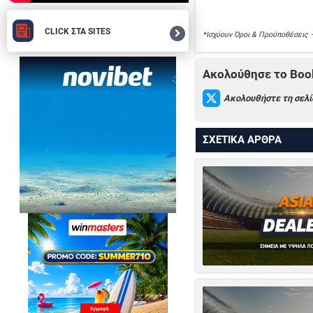
CLICK ΣΤΑ SITES
*Ισχύουν Όροι & Προϋποθέσεις
Ακολούθησε το Book
Ακολουθήστε τη σελί
ΣΧΕΤΙΚΑ ΑΡΘΡΑ