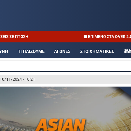
ΤΏΣΗ
ΕΠΙΜΕΝΩ ΣΤΑ OVER 2.5
ΠΡΌΓΡΑΜΜΑ TV
ΕΝΔΙΑΦΕΡΟΝ
ΟΥΝΗ
ΤΙ ΠΑΙΖΟΥΜΕ
ΑΓΩΝΕΣ
ΣΤΟΙΧΗΜΑΤΙΚΕΣ
🎁
ΑΠΟΔΌΣΕΙΣ ΣΕ ΠΤΏΣΗ
ΕΠΙΜΕΝ
ΠΡΟΤΕΙΝΌΜΕΝΑ SITES
ΠΡ
10/11/2024 - 10:21