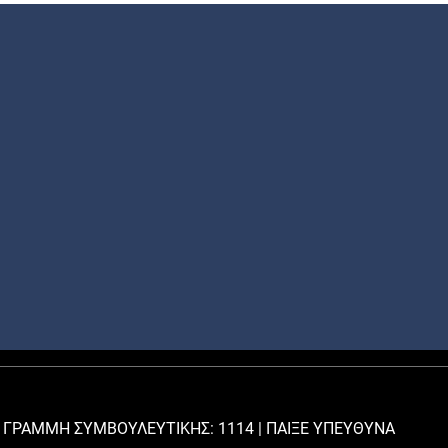
 ΓΡΑΜΜΗ ΣΥΜΒΟΥΛΕΥΤΙΚΗΣ: 1114 |
ΠΑΙΞΕ ΥΠΕΥΘΥΝΑ