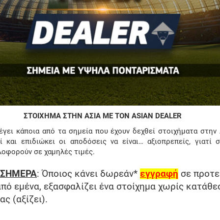
ΣΤΟΙΧΗΜΑ ΣΤΗΝ ΑΣΙΑ ΜΕ ΤΟΝ ASIAN DEALER
γει κάποια από τα σημεία που έχουν δεχθεί στοιχήματα στην Α
 και επιδιώκει οι αποδόσεις να είναι… αξιοπρεπείς, γιατί
λοφορούν σε χαμηλές τιμές.
 ΣΗΜΕΡΑ
: Όποιος κάνει δωρεάν*
εγγραφή
σε προτε
από εμένα, εξασφαλίζει ένα στοίχημα χωρίς κατάθε
ας (αξίζει).