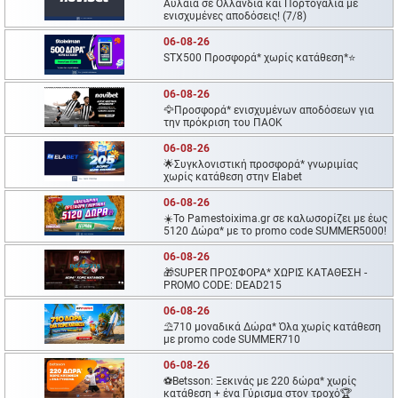
Αυλαία σε Ολλανδία και Πορτογαλία με
ενισχυμένες αποδόσεις! (7/8)
06-08-26
STX500 Προσφορά* χωρίς κατάθεση*⭐
06-08-26
🦅Προσφορά* ενισχυμένων αποδόσεων για
την πρόκριση του ΠΑΟΚ
06-08-26
🌟Συγκλονιστική προσφορά* γνωριμίας
χωρίς κατάθεση στην Elabet
06-08-26
☀️To Pamestoixima.gr σε καλωσορίζει με έως
5120 Δώρα* με το promo code SUMMER5000!
06-08-26
🎁SUPER ΠΡΟΣΦΟΡΑ* ΧΩΡΙΣ ΚΑΤΑΘΕΣΗ -
PROMO CODE: DEAD215
06-08-26
⛱️710 μοναδικά Δώρα* Όλα χωρίς κατάθεση
με promo code SUMMER710
06-08-26
⚽Betsson: Ξεκινάς με 220 δώρα* χωρίς
κατάθεση + ένα Γύρισμα στον τροχό🏆