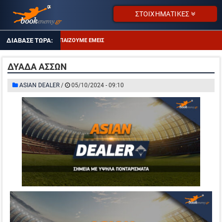
ΣΤΟΙΧΗΜΑΤΙΚΕΣ
ΤΙ ΠΑΙΖΟΥΜΕ ΕΜΕΙΣ
ΑΠΟΔΌΣΕΙΣ ΣΕ ΠΤΏΣΗ
ΔΥΑΔΑ ΑΣΣΩΝ
ΔΥΑΔΑ ΚΑΛΩΝ ΑΠΟΔΟΣΕΩΝ
ASIAN DEALER
/
05/10/2024 - 09:10
ΤΖΊΡΟΙ ΣΤΟΙΧΉΜΑΤΟΣ
ΠΡΟΤΕΙΝΌΜΕΝΑ SITES
ΠΡΌΓΡΑΜΜΑ TV
ΑΔΙΚΗΜΕΝΕΣ ΑΠΟ ΤΙΣ ΑΠΟΔΟΣΕΙΣ
ΤΙ ΠΑΙΖΟΥΜΕ ΕΜΕΙΣ
ΑΠΟΔΌΣΕΙΣ ΣΕ ΠΤΏΣΗ
ΔΥΑΔΑ ΚΑΛΩΝ ΑΠΟΔΟΣΕΩΝ