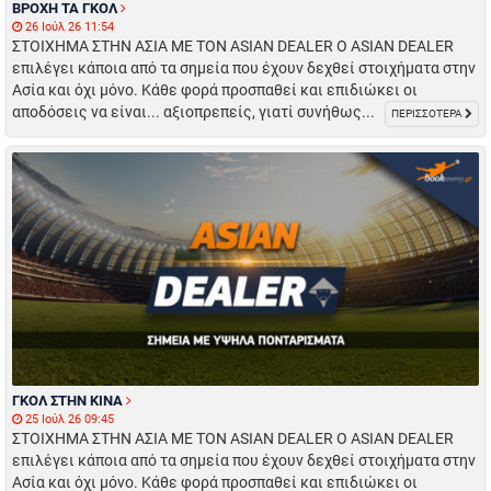
ΒΡΟΧΗ ΤΑ ΓΚΟΛ
26 Ιούλ 26 11:54
ΣΤΟΙΧΗΜΑ ΣΤΗΝ ΑΣΙΑ ΜΕ ΤΟΝ ASIAN DEALER Ο ASIAN DEALER
επιλέγει κάποια από τα σημεία που έχουν δεχθεί στοιχήματα στην
Ασία και όχι μόνο. Κάθε φορά προσπαθεί και επιδιώκει οι
αποδόσεις να είναι... αξιοπρεπείς, γιατί συνήθως...
ΠΕΡΙΣΣΟΤΕΡΑ
ΓΚΟΛ ΣΤΗΝ ΚΙΝΑ
25 Ιούλ 26 09:45
ΣΤΟΙΧΗΜΑ ΣΤΗΝ ΑΣΙΑ ΜΕ ΤΟΝ ASIAN DEALER Ο ASIAN DEALER
επιλέγει κάποια από τα σημεία που έχουν δεχθεί στοιχήματα στην
Ασία και όχι μόνο. Κάθε φορά προσπαθεί και επιδιώκει οι