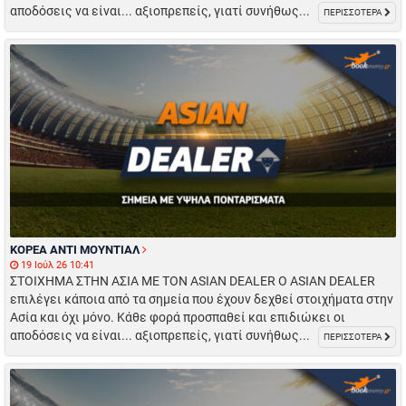
αποδόσεις να είναι... αξιοπρεπείς, γιατί συνήθως...
ΠΕΡΙΣΣΟΤΕΡΑ
ΚΟΡΕΑ ΑΝΤΙ ΜΟΥΝΤΙΑΛ
19 Ιούλ 26 10:41
ΣΤΟΙΧΗΜΑ ΣΤΗΝ ΑΣΙΑ ΜΕ ΤΟΝ ASIAN DEALER Ο ASIAN DEALER
επιλέγει κάποια από τα σημεία που έχουν δεχθεί στοιχήματα στην
Ασία και όχι μόνο. Κάθε φορά προσπαθεί και επιδιώκει οι
αποδόσεις να είναι... αξιοπρεπείς, γιατί συνήθως...
ΠΕΡΙΣΣΟΤΕΡΑ