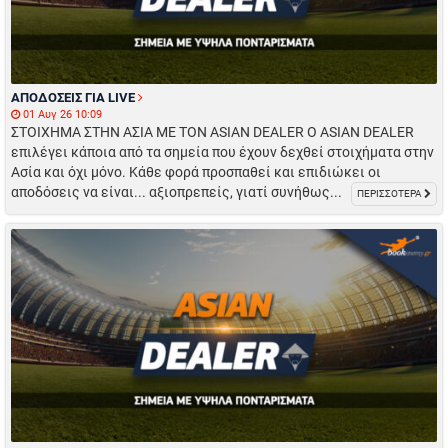
ΑΠΟΔΟΣΕΙΣ ΓΙΑ LIVE
01 Αυγ 26 10:09
ΣΤΟΙΧΗΜΑ ΣΤΗΝ ΑΣΙΑ ΜΕ ΤΟΝ ASIAN DEALER Ο ASIAN DEALER
επιλέγει κάποια από τα σημεία που έχουν δεχθεί στοιχήματα στην
Ασία και όχι μόνο. Κάθε φορά προσπαθεί και επιδιώκει οι
αποδόσεις να είναι... αξιοπρεπείς, γιατί συνήθως...
ΠΕΡΙΣΣΟΤΕΡΑ