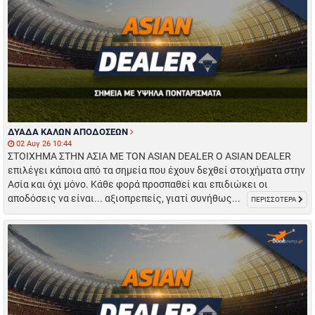
ΔΥΑΔΑ ΚΑΛΩΝ ΑΠΟΔΟΣΕΩΝ
02 Αυγ 26 10:44
ΣΤΟΙΧΗΜΑ ΣΤΗΝ ΑΣΙΑ ΜΕ ΤΟΝ ASIAN DEALER Ο ASIAN DEALER
επιλέγει κάποια από τα σημεία που έχουν δεχθεί στοιχήματα στην
Ασία και όχι μόνο. Κάθε φορά προσπαθεί και επιδιώκει οι
αποδόσεις να είναι... αξιοπρεπείς, γιατί συνήθως...
ΠΕΡΙΣΣΟΤΕΡΑ