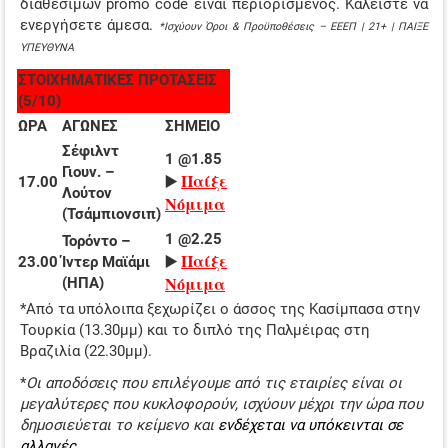
διαθέσιμων promo code είναι περιορισμένος. Καλείστε να
ενεργήσετε άμεσα.
*Ισχύουν Όροι & Προϋποθέσεις –
ΕΕΕΠ | 21+ | ΠΑΙΞΕ
ΥΠΕΥΘΥΝΑ
ΣΤΟΙΧΗΜΑΤΙΚΕΣ ΠΡΟΤΑΣΕΙΣ
(5/10)
ΩΡΑ
ΑΓΩΝΕΣ
ΣΗΜΕΙΟ
Σέφιλντ
1 @1.85
Γιουν. –
Παίξε
17.00
▶️
Λούτον
Νόμιμα
(Τσάμπιονσιπ)
1 @2.25
Τορόντο –
Παίξε
23.00
Ίντερ Μαϊάμι
▶️
Νόμιμα
(ΗΠΑ)
*
Από τα υπόλοιπα ξεχωρίζει ο άσσος της Κασίμπασα στην
Τουρκία (13.30μμ) και το διπλό της Παλμέιρας στη
Βραζιλία (22.30μμ).
*
Οι αποδόσεις που επιλέγουμε από τις εταιρίες είναι οι
μεγαλύτερες που κυκλοφορούν, ισχύουν μέχρι την ώρα που
δημοσιεύεται το
κείμενο και
ενδέχεται να υπόκεινται σε
αλλαγές.