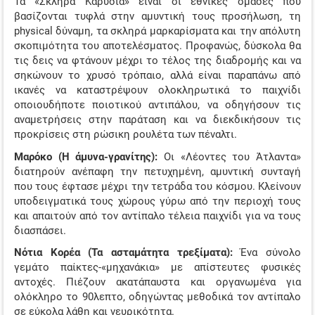
Τα «Σκληρά Καρύδια» είναι οι εθνικές ομάδες που
βασίζονται τυφλά στην αμυντική τους προσήλωση, τη
ΤΖΊΡΟΙ ΣΤΟΙΧΉΜΑΤΟΣ
physical δύναμη, τα σκληρά μαρκαρίσματα και την απόλυτη
ΠΡΟΤΕΙΝΌΜΕΝΑ SITES
σκοπιμότητα του αποτελέσματος. Προφανώς, δύσκολα θα
τις δεις να φτάνουν μέχρι το τέλος της διαδρομής και να
ΠΡΌΓΡΑΜΜΑ TV
σηκώνουν το χρυσό τρόπαιο, αλλά είναι παραπάνω από
ικανές να καταστρέψουν ολοκληρωτικά το παιχνίδι
ΕΠΙΣΤΡΟΦΗ ΣΤΑ ΠΡΩΤΑΘΛΗΜΑΤΑ
οποιουδήποτε ποιοτικού αντιπάλου, να οδηγήσουν τις
αναμετρήσεις στην παράταση και να διεκδικήσουν τις
προκρίσεις στη ρώσικη ρουλέτα των πέναλτι.
Μαρόκο (Η άμυνα-γρανίτης):
Οι «Λέοντες του Άτλαντα»
διατηρούν ανέπαφη την πετυχημένη, αμυντική συνταγή
που τους έφτασε μέχρι την τετράδα του κόσμου. Κλείνουν
υποδειγματικά τους χώρους γύρω από την περιοχή τους
και απαιτούν από τον αντίπαλο τέλεια παιχνίδι για να τους
διασπάσει.
Νότια Κορέα (Τα ασταμάτητα τρεξίματα):
Ένα σύνολο
γεμάτο παίκτες-«μηχανάκια» με απίστευτες φυσικές
αντοχές. Πιέζουν ακατάπαυστα και οργανωμένα για
ολόκληρο το 90λεπτο, οδηγώντας μεθοδικά τον αντίπαλο
σε εύκολα λάθη και νευρικότητα.