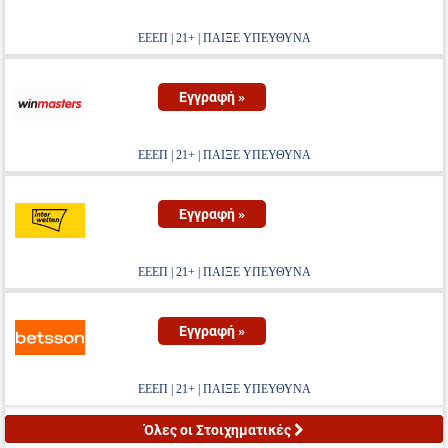
ΕΕΕΠ | 21+ | ΠΑΙΞΕ ΥΠΕΥΘΥΝΑ
Εγγραφή »
ΕΕΕΠ | 21+ | ΠΑΙΞΕ ΥΠΕΥΘΥΝΑ
Εγγραφή »
ΕΕΕΠ | 21+ | ΠΑΙΞΕ ΥΠΕΥΘΥΝΑ
Εγγραφή »
ΕΕΕΠ | 21+ | ΠΑΙΞΕ ΥΠΕΥΘΥΝΑ
Όλες οι Στοιχηματικές