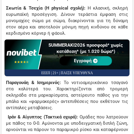
Σκωτία & Τσεχία (Η physical σχολή):
Η κλασική, σκληρή
ευρωπαϊκή προσέγγιση. Δίνουν τεράστια έμφαση στις
μονομαχίες σώμα με σώμα, διακρίνονται για τη δύναμη
στον αέρα και αποτελούν μόνιμη πηγή κινδύνου σε κάθε
κερδισμένο κόρνερ ή φάουλ.
SUMMERAKI2026 προσφορά* χωρίς
κατάθεση* (με 1.020 δώρα*)
Εγγραφή
☆☆☆☆☆
★★★★★
ΕΕΕΠ | 21+ | ΠΑΙΞΕ ΥΠΕΥΘΥΝΑ
Παραγουάη & Ισημερινός:
Το νοτιοαμερικάνικο τσαγανό
στα καλύτερά του. Χαρακτηρίζονται από τρομερή
σκληράδα στα μαρκαρίσματα, αστείρευτο πάθος για την
μπάλα και «φαρμακερές» αντεπιθέσεις που εκθέτουν τις
αντίπαλες μεταβάσεις.
Ιράν & Αίγυπτος (Τακτικά οχυρά):
Ομάδες που λατρεύουν
με πάθος το 0-0. Αμύνονται με υποδειγματική διπλή ζώνη,
αρνούνται να πάρουν το παραμικρό ρίσκο και καταφέρνουν