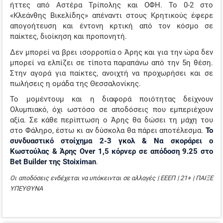
ήττες από Αστέρα Τρίπολης και ΟΦΗ. Το 0-2 στο
«Κλεάνθης Βικελίδης» απέναντι στους Κρητικούς έφερε
απογοήτευση και έντονη κρτική από τον κόσμο σε
παίκτες, διοίκηση και προπονητή.
Δεν μπορεί να βρει ισορροπία ο Άρης και για την ώρα δεν
μπορεί να ελπίζει σε τίποτα παραπάνω από την 5η θέση.
Στην αγορά για παίκτες, ανοιχτή να προχωρήσει και σε
πωλήσεις η ομάδα της Θεσσαλονίκης.
Το μομέντουμ και η διαφορά ποιότητας δείχνουν
Ολυμπιακό, όχι ωστόσο σε αποδόσεις που εμπεριέχουν
αξία. Σε κάθε περίπτωση ο Άρης θα δώσει τη μάχη του
στο Φάληρο, έστω κι αν δύσκολα θα πάρει αποτέλεσμα.
Το
συνδυαστικό στοίχημα 2-3 γκολ & Να σκοράρει ο
Κωστούλας & Άρης Over 1,5 κόρνερ σε απόδοση 9.25 στο
Bet Builder της Stoiximan
.
Οι αποδόσεις ενδέχεται να υπόκεινται σε αλλαγές | ΕΕΕΠ | 21+ | ΠΑΙΞΕ
ΥΠΕΥΘΥΝΑ