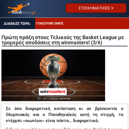
ΣΤΟΙΧΗΜΑΤΙΚΕΣ
ΤΙ ΠΑΙΖΟΥΜΕ ΕΜΕΙΣ
ΑΠΟΔΌΣΕΙΣ ΣΕ ΠΤΏΣΗ
Πρώτη πράξη στους Τελικούς της Basket League με
τρομερές αποδόσεις στη winmasters! (3/6)
ΕΠΙΜΕΝΩ ΣΤΑ OVER 2.5
ΤΖΊΡΟΙ ΣΤΟΙΧΉΜΑΤΟΣ
ΠΡΟΤΕΙΝΌΜΕΝΑ SITES
ΠΡΌΓΡΑΜΜΑ TV
ΕΝΔΙΑΦΕΡΟΝ ΣΤΗ ΝΟΤΙΑ ΑΜΕΡΙΚΗ
ΤΙ ΠΑΙΖΟΥΜΕ ΕΜΕΙΣ
Σε όσο διαφορετική κατάσταση κι αν βρίσκονται ο
ΑΠΟΔΌΣΕΙΣ ΣΕ ΠΤΏΣΗ
Ολυμπιακός και ο Παναθηναϊκός αυτή τη στιγμή, τα
ντέρμπι «αιωνίων» είναι πάντα… διαφορετικά.
ΕΠΙΜΕΝΩ ΣΤΑ OVER 2.5