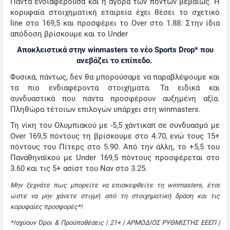
Πάντα ενδιαφέρουσα και η αγορά των πόντων βεβαίως. Η
κορυφαία στοιχηματική εταιρεία έχει θέσει το σχετικό
line στο 169,5 και προσφέρει το Over στο 1.88. Στην ίδια
απόδοση βρίσκουμε και το Under
Aποκλειστικά στην winmasters τo νέο Sports Drop* που
ανεβάζει το επίπεδο.
Φυσικά, πάντως, δεν θα μπορούσαμε να παραβλέψουμε και
τα πιο ενδιαφέροντα στοιχήματα. Τα ειδικά και
συνδυαστικά που πάντα προσφέρουν αυξημένη αξία.
Πληθώρα τέτοιων επιλογών υπάρχει στη winmasters.
Τη νίκη του Ολυμπιακού με -5,5 χάντικαπ σε συνδυασμό με
Over 169,5 πόντους τη βρίσκουμε στο 4.70, ενώ τους 15+
πόντους του Πίτερς στο 5.90. Από την άλλη, το +5,5 του
Παναθηναϊκού με Under 169,5 πόντους προσφέρεται στο
3.60 και τις 5+ ασίστ του Ναν στο 3.25.
Μην ξεχνάτε πως μπορείτε να επισκεφθείτε τη winmasters, έτσι
ώστε να μην χάνετε στιγμή από τη στοιχηματική δράση και τις
κορυφαίες προσφορές*!
*Ισχύουν Όροι & Προϋποθέσεις | 21+ | ΑΡΜΟΔΙΟΣ ΡΥΘΜΙΣΤΗΣ ΕΕΕΠ |