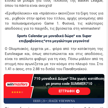
Ειδικά αν μιλάμε για τους Τελικούς της Basket League,
όπου τα πάντα είναι ανοιχτά!
ΤΖΊΡΟΙ ΣΤΟΙΧΉΜΑΤΟΣ
«Ερυθρόλευκοι» και «πράσινοι» ακονίζουν τα ξίφη τους για
ΠΡΟΤΕΙΝΌΜΕΝΑ SITES
να… ριχθούν στην αρένα του τίτλου, αρχής γενομένης από
το πολυαναμενόμενο Game 1. Φυσικά, τις καλύτερες
ΠΡΌΓΡΑΜΜΑ TV
αποδόσεις για το παιχνίδι, τις βρίσκεται στη winmasters!
ΕΝΔΙΑΦΕΡΟΝ ΣΤΗ ΝΟΤΙΑ ΑΜΕΡΙΚΗ
Sports Calendar με μοναδικά δώρα* και Super
επιβραβεύσεις*στα μεγαλύτερα γεγονότα!
Ο Ολυμπιακός, έρχεται με… φόρα από την κατάκτηση της
Euroleague και, όπως αποτυπώνεται και στις αποδόσεις,
είναι το απόλυτο φαβορί για τη νίκη. Πόσω μάλλον από τη
στιγμή που αγωνίζεται με τον κόσμο στο πλευρό του. Στο
1.41 ο άσος, στο 2.88 το διπλό του Παναθηναϊκού.
710 μοναδικά Δώρα* Όλα χωρίς κατάθεση
με promo code SUMMER710
ΕΓΓΡΑΦΗ
☆☆☆☆☆
★★★★★
ΕΕΕΠ | 21+ | ΠΑΙΞΕ ΥΠΕΥΘΥΝΑ