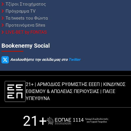
Τζίροι Στοιχήματος
Πρόγραμμα TV
Τα tweets του Φώντα
Προτεινόμενα Sites
LIVE-BET by FONTAS
Βookenemy Social
Ακολουθήστε την σελίδα μας στο
Twitter
21+ | ΑΡΜΟΔΙΟΣ ΡΥΘΜΙΣΤΗΣ ΕΕΕΠ | ΚΙΝΔΥΝΟΣ
ΕΘΙΣΜΟΥ & ΑΠΩΛΕΙΑΣ ΠΕΡΙΟΥΣΙΑΣ |
ΠΑΙΞΕ
ΥΠΕΥΘΥΝΑ
21+