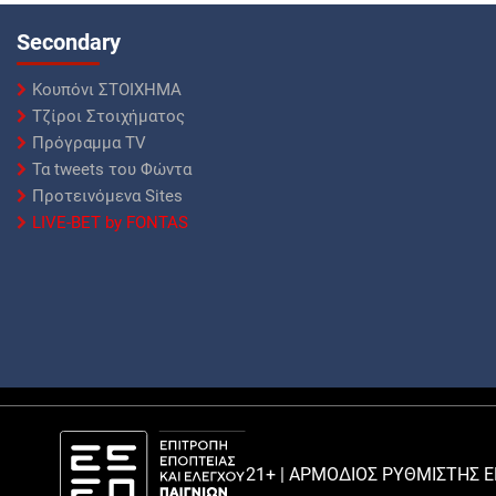
Secondary
Κουπόνι ΣΤΟΙΧΗΜΑ
Τζίροι Στοιχήματος
Πρόγραμμα TV
Τα tweets του Φώντα
Προτεινόμενα Sites
LIVE-BET by FONTAS
21+ | ΑΡΜΟΔΙΟΣ ΡΥΘΜΙΣΤΗΣ Ε