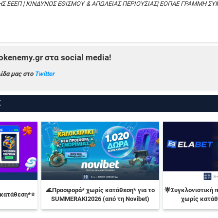
Σ ΕΕΕΠ | ΚΙΝΔΥΝΟΣ ΕΘΙΣΜΟΥ & ΑΠΩΛΕΙΑΣ ΠΕΡΙΟΥΣΙΑΣ| ΕΟΠΑΕ ΓΡΑΜΜΗ ΣΥΜ
kenemy.gr στα social media!
ίδα μας στο
Twitter
Σ
🌊Προσφορά* χωρίς κατάθεση* για το
🌟Συγκλονιστική 
 κατάθεση*⭐
SUMMERAKI2026 (από τη Novibet)
χωρίς κατάθ