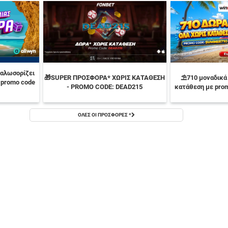
καλωσορίζει
🎁SUPER ΠΡΟΣΦΟΡΑ* ΧΩΡΙΣ ΚΑΤΑΘΕΣΗ
⛱️710 μοναδικ
 promo code
- PROMO CODE: DEAD215
κατάθεση με pr
ΟΛΕΣ ΟΙ ΠΡΟΣΦΟΡΕΣ *