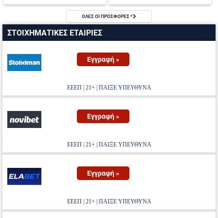
ΟΛΕΣ ΟΙ ΠΡΟΣΦΟΡΕΣ *
ΣΤΟΙΧΗΜΑΤΙΚΕΣ ΕΤΑΙΡΙΕΣ
Εγγραφή »
ΕΕΕΠ | 21+ | ΠΑΙΞΕ ΥΠΕΥΘΥΝΑ
Εγγραφή »
ΕΕΕΠ | 21+ | ΠΑΙΞΕ ΥΠΕΥΘΥΝΑ
Εγγραφή »
ΕΕΕΠ | 21+ | ΠΑΙΞΕ ΥΠΕΥΘΥΝΑ