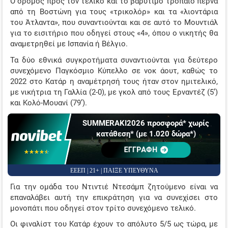
Ο δρόμος προς τον τελικό και το βαρύτιμο τρόπαιο περνά
από τη Βοστώνη για τους «τρικολόρ» και τα «λιοντάρια
ΤΖΊΡΟΙ ΣΤΟΙΧΉΜΑΤΟΣ
του Άτλαντα», που συναντιούνται και σε αυτό το Μουντιάλ
ΠΡΟΤΕΙΝΌΜΕΝΑ SITES
για το εισιτήριο που οδηγεί στους «4», όπου ο νικητής θα
αναμετρηθεί με Ισπανία ή Βέλγιο.
ΠΡΌΓΡΑΜΜΑ TV
Τα δύο εθνικά συγκροτήματα συναντιούνται για δεύτερο
συνεχόμενο Παγκόσμιο Κύπελλο σε νοκ άουτ, καθώς το
ΕΠΙΣΤΡΟΦΗ ΣΤΑ ΠΡΩΤΑΘΛΗΜΑΤΑ
2022 στο Κατάρ η αναμέτρησή τους ήταν στον ημιτελικό,
με νικήτρια τη Γαλλία (2-0), με γκολ από τους Ερναντέζ (5’)
και Κολό-Μουανί (79’).
SUMMERAKI2026 προσφορά* χωρίς
κατάθεση* (με 1.020 δώρα*)
ΕΓΓΡΑΦΗ
☆☆☆☆☆
★★★★★
ΕΕΕΠ | 21+ | ΠΑΙΞΕ ΥΠΕΥΘΥΝΑ
Για την ομάδα του Ντιντιέ Ντεσάμπ ζητούμενο είναι να
επαναλάβει αυτή την επικράτηση για να συνεχίσει στο
μονοπάτι που οδηγεί στον τρίτο συνεχόμενο τελικό.
Οι φιναλίστ του Κατάρ έχουν το απόλυτο 5/5 ως τώρα, με