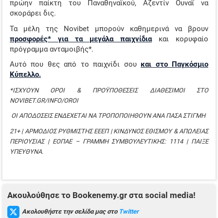
πρώην παίκτη του Παναθηναϊκού, Αζεντίν Ουναΐ να
σκοράρει δις.
Τα μέλη της Novibet μπορούν καθημερινά να βρουν
προσφορές* για τα μεγάλα παιχνίδια
και κορυφαίο
πρόγραμμα ανταμοιβής*.
Αυτό που θες από το παιχνίδι σου
και στο Παγκόσμιο
Κύπελλο.
*ΙΣΧΥΟΥΝ ΟΡΟΙ & ΠΡΟΫΠΟΘΕΣΕΙΣ ΔΙΑΘΕΣΙΜΟΙ ΣΤΟ
NOVIBET.GR/INFO/OROI
ΟΙ ΑΠΟΔΟΣΕΙΣ ΕΝΔΕΧΕΤΑΙ ΝΑ ΤΡΟΠΟΠΟΙΗΘΟΥΝ ΑΝΑ ΠΑΣΑ ΣΤΙΓΜΗ
21+ | ΑΡΜΟΔΙΟΣ ΡΥΘΜΙΣΤΗΣ ΕΕΕΠ | ΚΙΝΔΥΝΟΣ ΕΘΙΣΜΟΥ & ΑΠΩΛΕΙΑΣ
ΠΕΡΙΟΥΣΙΑΣ | ΕΟΠΑΕ – ΓΡΑΜΜΗ ΣΥΜΒΟΥΛΕΥΤΙΚΗΣ: 1114 | ΠΑΙΞΕ
ΥΠΕΥΘΥΝΑ.
Aκουλούθησε το Bookenemy.gr στα social media!
Ακολουθήστε την σελίδα μας στο
Twitter