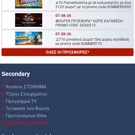
☀️To Pamestoixima.gr σε καλωσορίζει με έως
5120 Δώρα* με το promo code SUMMER5000!
07-08-26
🎁SUPER ΠΡΟΣΦΟΡΑ* ΧΩΡΙΣ ΚΑΤΑΘΕΣΗ -
PROMO CODE: DEAD215
07-08-26
⛱️710 μοναδικά Δώρα* Όλα χωρίς κατάθεση
με promo code SUMMER710
ΟΛΕΣ ΟΙ ΠΡΟΣΦΟΡΕΣ*
Secondary
Κουπόνι ΣΤΟΙΧΗΜΑ
Τζίροι Στοιχήματος
Πρόγραμμα TV
Τα tweets του Φώντα
Προτεινόμενα Sites
LIVE-BET by FONTAS