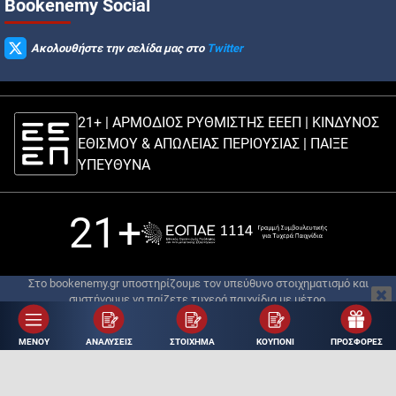
Βookenemy Social
Ακολουθήστε την σελίδα μας στο
Twitter
21+ | ΑΡΜΟΔΙΟΣ ΡΥΘΜΙΣΤΗΣ ΕΕΕΠ | ΚΙΝΔΥΝΟΣ
ΕΘΙΣΜΟΥ & ΑΠΩΛΕΙΑΣ ΠΕΡΙΟΥΣΙΑΣ |
ΠΑΙΞΕ
ΥΠΕΥΘΥΝΑ
21+
Στο bookenemy.gr υποστηρίζουμε τον υπεύθυνο στοιχηματισμό και
συστήνουμε να παίζετε τυχερά παιχνίδια με μέτρο.
© Copyright 2018 - 2026 | Σχεδιασμός ιστότοπου:
Digital Winners
| Ανάπτυξη
& Φιλοξενία Ιστοτόπου:
Digital Winners
ΜΕΝΟΥ
ΑΝΑΛΥΣΕΙΣ
ΣΤΟΙΧΗΜΑ
ΚΟΥΠΟΝΙ
ΠΡΟΣΦΟΡΕΣ