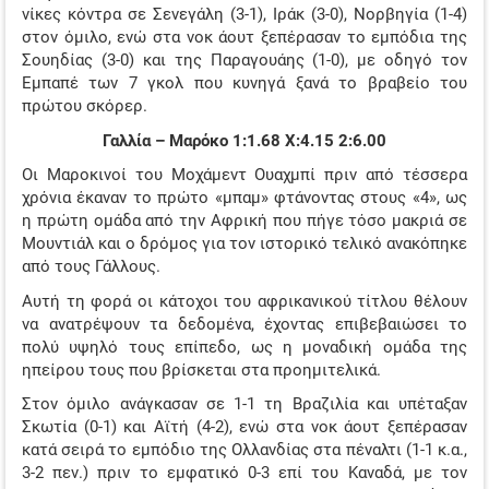
νίκες κόντρα σε Σενεγάλη (3-1), Ιράκ (3-0), Νορβηγία (1-4)
στον όμιλο, ενώ στα νοκ άουτ ξεπέρασαν το εμπόδια της
Σουηδίας (3-0) και της Παραγουάης (1-0), με οδηγό τον
Εμπαπέ των 7 γκολ που κυνηγά ξανά το βραβείο του
πρώτου σκόρερ.
Γαλλία – Μαρόκο 1:1.68 X:4.15 2:6.00
Οι Μαροκινοί του Μοχάμεντ Ουαχμπί πριν από τέσσερα
χρόνια έκαναν το πρώτο «μπαμ» φτάνοντας στους «4», ως
η πρώτη ομάδα από την Αφρική που πήγε τόσο μακριά σε
Μουντιάλ και ο δρόμος για τον ιστορικό τελικό ανακόπηκε
από τους Γάλλους.
Αυτή τη φορά οι κάτοχοι του αφρικανικού τίτλου θέλουν
να ανατρέψουν τα δεδομένα, έχοντας επιβεβαιώσει το
πολύ υψηλό τους επίπεδο, ως η μοναδική ομάδα της
ηπείρου τους που βρίσκεται στα προημιτελικά.
Στον όμιλο ανάγκασαν σε 1-1 τη Βραζιλία και υπέταξαν
Σκωτία (0-1) και Αϊτή (4-2), ενώ στα νοκ άουτ ξεπέρασαν
κατά σειρά το εμπόδιο της Ολλανδίας στα πέναλτι (1-1 κ.α.,
3-2 πεν.) πριν το εμφατικό 0-3 επί του Καναδά, με τον