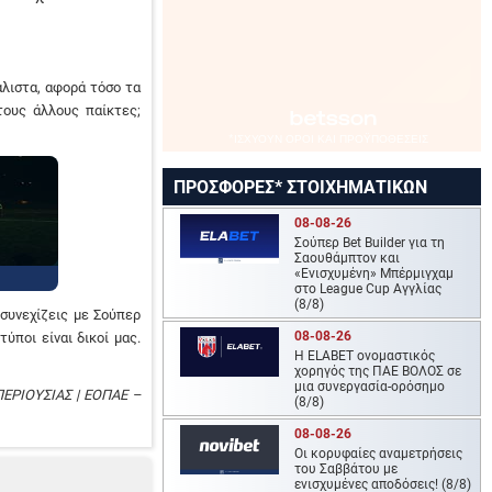
λιστα, αφορά τόσο τα
τους άλλους παίκτες;
ΠΡΟΣΦΟΡΕΣ* ΣΤΟΙΧΗΜΑΤΙΚΩΝ
08-08-26
Σούπερ Bet Builder για τη
Σαουθάμπτον και
«Ενισχυμένη» Μπέρμιγχαμ
στο League Cup Αγγλίας
(8/8)
 συνεχίζεις με Σούπερ
08-08-26
ύποι είναι δικοί μας.
Η ELABET ονομαστικός
χορηγός της ΠΑΕ ΒΟΛΟΣ σε
μια συνεργασία-ορόσημο
ΠΕΡΙΟΥΣΙΑΣ | ΕΟΠΑΕ –
(8/8)
08-08-26
Oι κορυφαίες αναμετρήσεις
του Σαββάτου με
ενισχυμένες αποδόσεις! (8/8)