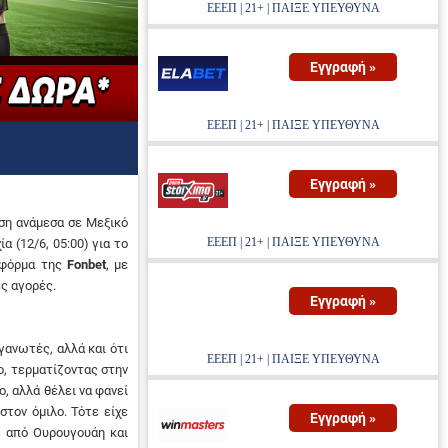
ΕΕΕΠ | 21+ | ΠΑΙΞΕ ΥΠΕΥΘΥΝΑ
Εγγραφή »
ΕΕΕΠ | 21+ | ΠΑΙΞΕ ΥΠΕΥΘΥΝΑ
Εγγραφή »
ηση ανάμεσα σε Μεξικό
ΕΕΕΠ | 21+ | ΠΑΙΞΕ ΥΠΕΥΘΥΝΑ
α (12/6, 05:00) για το
ατφόρμα της
Fonbet
, με
ές αγορές.
Εγγραφή »
γανωτές, αλλά και ότι
ΕΕΕΠ | 21+ | ΠΑΙΞΕ ΥΠΕΥΘΥΝΑ
ο, τερματίζοντας στην
ο, αλλά θέλει να φανεί
στον όμιλο. Τότε είχε
Εγγραφή »
σω από Ουρουγουάη και