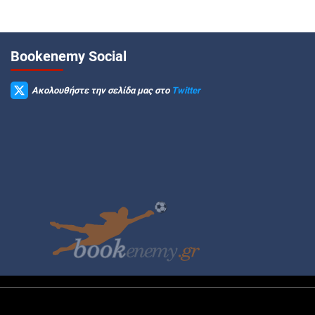
Βookenemy Social
Ακολουθήστε την σελίδα μας στο
Twitter