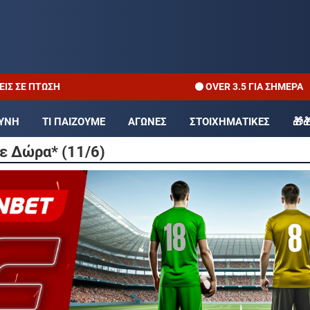
ΏΣΗ
OVER 3.5 ΓΙΑ ΣΗΜΕΡΑ
ΠΡΌΓΡΑΜΜΑ TV
ΔΕΝ ΒΟΥ
ΟΥΝΗ
ΤΙ ΠΑΙΖΟΥΜΕ
ΑΓΩΝΕΣ
ΣΤΟΙΧΗΜΑΤΙΚΕΣ
🎁
ΑΠΟΔΌΣΕΙΣ ΣΕ ΠΤΏΣΗ
OVER 
με Δώρα* (11/6)
ΠΡΟΤΕΙΝΌΜΕΝΑ SITES
ΠΡ