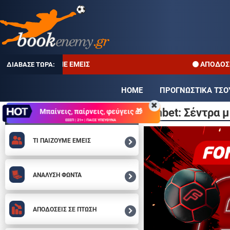
ΠΑΙΖΟΥΜΕ ΕΜΕΙΣ
ΑΠΟΔΌΣΕΙΣ ΣΕ ΠΤ
ΠΡΟΤΕΙΝΌΜΕΝΑ SITES
HOME
ΠΡΟΓΝΩΣΤΙΚΑ ΤΣ
ΤΙ ΠΑΙΖΟΥΜΕ ΕΜΕΙΣ
Fonbet: Σέντρα 
Μπαίνεις, παίρνεις, φεύγεις 🎁
ΣΤΟΙΧΗΜΑ
ΕΕΕΠ | 21+ | ΠΑΙΞΕ ΥΠΕΥΘΥΝΑ
ΤΖΊΡΟΙ ΣΤΟΙΧΉΜΑΤΟΣ
ΤΙ ΠΑΙΖΟΥΜΕ ΕΜΕΙΣ
ΔΕΝ ΒΟΥΤΑΜΕ ΣΤΑ… ΒΑΘΙΑ
ΑΝΑΛΥΣΗ ΦΩΝΤΑ
ΑΠΟΔΟΣΕΙΣ ΣΕ ΠΤΩΣΗ