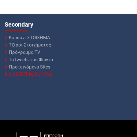
Secondary
Κουπόνι ΣΤΟΙΧΗΜΑ
Τζίροι Στοιχήματος
Πρόγραμμα TV
Τα tweets του Φώντα
Προτεινόμενα Sites
LIVE-BET by FONTAS