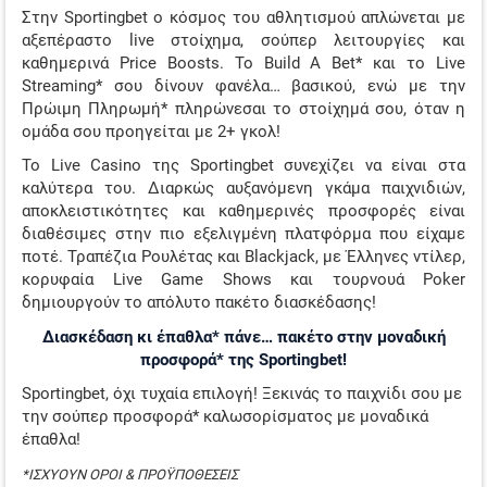
Στην Sportingbet ο κόσμος του αθλητισμού απλώνεται με
ΤΖΊΡΟΙ ΣΤΟΙΧΉΜΑΤΟΣ
αξεπέραστο live στοίχημα, σούπερ λειτουργίες και
καθημερινά Price Boosts. Το Build A Bet* και το Live
ΠΡΟΤΕΙΝΌΜΕΝΑ SITES
Streaming* σου δίνουν φανέλα… βασικού, ενώ με την
Πρώιμη Πληρωμή* πληρώνεσαι το στοίχημά σου, όταν η
ΠΡΌΓΡΑΜΜΑ TV
ομάδα σου προηγείται με 2+ γκολ!
ΕΠΙΣΤΡΟΦΗ ΣΤΑ ΠΡΩΤΑΘΛΗΜΑΤΑ
Το Live Casino της Sportingbet συνεχίζει να είναι στα
καλύτερα του. Διαρκώς αυξανόμενη γκάμα παιχνιδιών,
αποκλειστικότητες και καθημερινές προσφορές είναι
διαθέσιμες στην πιο εξελιγμένη πλατφόρμα που είχαμε
ποτέ. Τραπέζια Ρουλέτας και Blackjack, με Έλληνες ντίλερ,
κορυφαία Live Game Shows και τουρνουά Poker
δημιουργούν το απόλυτο πακέτο διασκέδασης!
Διασκέδαση κι έπαθλα* πάνε… πακέτο στην μοναδική
προσφορά* της Sportingbet!
Sportingbet, όχι τυχαία επιλογή! Ξεκινάς το παιχνίδι σου με
την σούπερ προσφορά* καλωσορίσματος με μοναδικά
έπαθλα!
*ΙΣΧΥΟΥΝ ΟΡΟΙ & ΠΡΟΫΠΟΘΕΣΕΙΣ