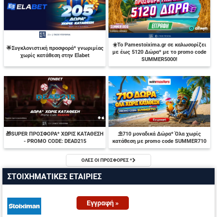
☀️To Pamestoixima.gr σε καλωσορίζει
🌟Συγκλονιστική προσφορά* γνωριμίας
με έως 5120 Δώρα* με το promo code
χωρίς κατάθεση στην Elabet
SUMMER5000!
🎁SUPER ΠΡΟΣΦΟΡΑ* ΧΩΡΙΣ ΚΑΤΑΘΕΣΗ
⛱️710 μοναδικά Δώρα* Όλα χωρίς
- PROMO CODE: DEAD215
κατάθεση με promo code SUMMER710
ΟΛΕΣ ΟΙ ΠΡΟΣΦΟΡΕΣ *
ΣΤΟΙΧΗΜΑΤΙΚΕΣ ΕΤΑΙΡΙΕΣ
Εγγραφή »