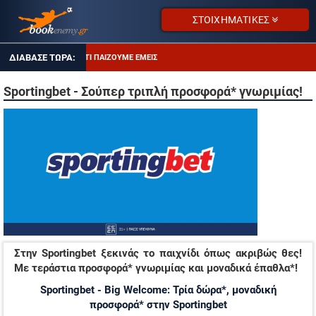
ΣΤΟΙΧΗΜΑΤΙΚΕΣ
ΤΙ ΠΑΙΖΟΥΜΕ ΕΜΕΙΣ
ΑΠΟΔΌΣΕΙΣ ΣΕ ΠΤΏΣΗ
Sportingbet - Σούπερ τριπλή προσφορά* γνωριμίας!
ΔΥΑΔΑ ΚΑΛΩΝ ΑΠΟΔΟΣΕΩΝ
ΤΖΊΡΟΙ ΣΤΟΙΧΉΜΑΤΟΣ
ΠΡΟΤΕΙΝΌΜΕΝΑ SITES
ΠΡΌΓΡΑΜΜΑ TV
ΕΠΙΣΤΡΟΦΗ ΣΤΑ ΠΡΩΤΑΘΛΗΜΑΤΑ
ΤΙ ΠΑΙΖΟΥΜΕ ΕΜΕΙΣ
Στην Sportingbet ξεκινάς το παιχνίδι όπως ακριβώς θες!
Με τεράστια προσφορά* γνωριμίας και μοναδικά έπαθλα*!
ΑΠΟΔΌΣΕΙΣ ΣΕ ΠΤΏΣΗ
Sportingbet - Big Welcome: Τρία δώρα*, μοναδική
προσφορά* στην Sportingbet
ΔΥΑΔΑ ΚΑΛΩΝ ΑΠΟΔΟΣΕΩΝ