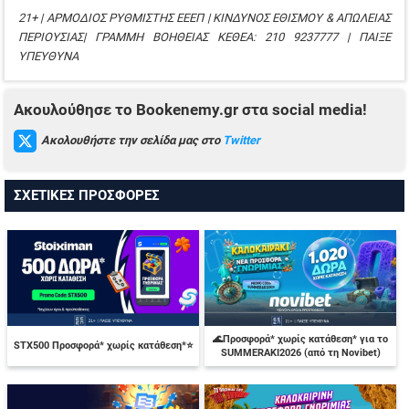
21+ | ΑΡΜΟΔΙΟΣ ΡΥΘΜΙΣΤΗΣ ΕΕΕΠ | ΚΙΝΔΥΝΟΣ ΕΘΙΣΜΟΥ & ΑΠΩΛΕΙΑΣ
ΠΕΡΙΟΥΣΙΑΣ| ΓΡΑΜΜΗ ΒΟΗΘΕΙΑΣ ΚΕΘΕΑ: 210 9237777 | ΠΑΙΞΕ
ΥΠΕΥΘΥΝΑ
Aκουλούθησε το Bookenemy.gr στα social media!
Ακολουθήστε την σελίδα μας στο
Twitter
ΣΧΕΤΙΚΕΣ ΠΡΟΣΦΟΡΕΣ
🌊Προσφορά* χωρίς κατάθεση* για το
STX500 Προσφορά* χωρίς κατάθεση*⭐
SUMMERAKI2026 (από τη Novibet)