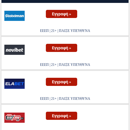
Εγγραφή »
ΕΕΕΠ | 21+ | ΠΑΙΞΕ ΥΠΕΥΘΥΝΑ
Εγγραφή »
ΕΕΕΠ | 21+ | ΠΑΙΞΕ ΥΠΕΥΘΥΝΑ
Εγγραφή »
ΕΕΕΠ | 21+ | ΠΑΙΞΕ ΥΠΕΥΘΥΝΑ
Εγγραφή »