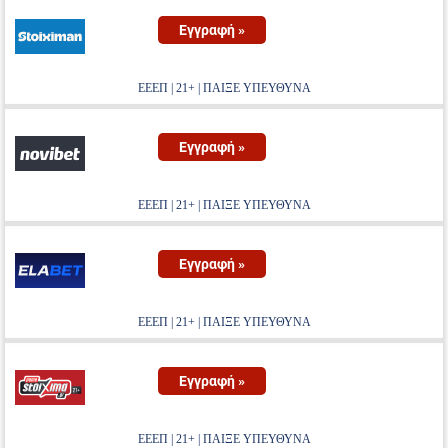
Εγγραφή »
ΕΕΕΠ | 21+ | ΠΑΙΞΕ ΥΠΕΥΘΥΝΑ
Εγγραφή »
ΕΕΕΠ | 21+ | ΠΑΙΞΕ ΥΠΕΥΘΥΝΑ
Εγγραφή »
ΕΕΕΠ | 21+ | ΠΑΙΞΕ ΥΠΕΥΘΥΝΑ
Εγγραφή »
ΕΕΕΠ | 21+ | ΠΑΙΞΕ ΥΠΕΥΘΥΝΑ