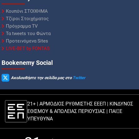
Κουπόνι ΣΤΟΙΧΗΜΑ
Τζίροι Στοιχήματος
Πρόγραμμα TV
Τα tweets του Φώντα
Προτεινόμενα Sites
LIVE-BET by FONTAS
Βookenemy Social
Ακολουθήστε την σελίδα μας στο
Twitter
21+ | ΑΡΜΟΔΙΟΣ ΡΥΘΜΙΣΤΗΣ ΕΕΕΠ | ΚΙΝΔΥΝΟΣ
ΕΘΙΣΜΟΥ & ΑΠΩΛΕΙΑΣ ΠΕΡΙΟΥΣΙΑΣ |
ΠΑΙΞΕ
ΥΠΕΥΘΥΝΑ