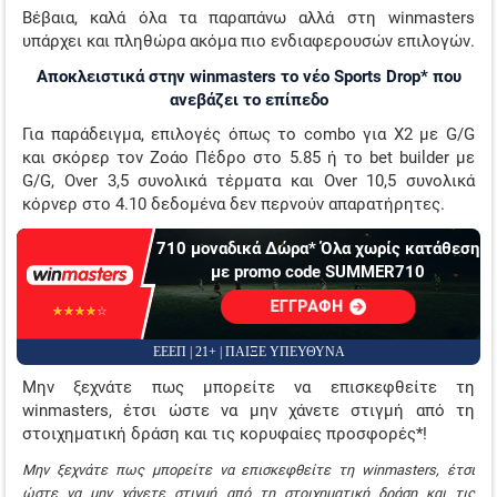
Βέβαια, καλά όλα τα παραπάνω αλλά στη winmasters
υπάρχει και πληθώρα ακόμα πιο ενδιαφερουσών επιλογών.
Aποκλειστικά στην winmasters το νέο Sports Drop* που
ανεβάζει το επίπεδο
Για παράδειγμα, επιλογές όπως το combo για Χ2 με G/G
και σκόρερ τον Ζοάο Πέδρο στο 5.85 ή το bet builder με
G/G, Over 3,5 συνολικά τέρματα και Over 10,5 συνολικά
κόρνερ στο 4.10 δεδομένα δεν περνούν απαρατήρητες.
710 μοναδικά Δώρα* Όλα χωρίς κατάθεση
με promo code SUMMER710
ΕΓΓΡΑΦΗ
☆☆☆☆☆
★★★★★
ΕΕΕΠ | 21+ | ΠΑΙΞΕ ΥΠΕΥΘΥΝΑ
Μην ξεχνάτε πως μπορείτε να επισκεφθείτε τη
winmasters, έτσι ώστε να μην χάνετε στιγμή από τη
στοιχηματική δράση και τις κορυφαίες προσφορές*!
Μην ξεχνάτε πως μπορείτε να επισκεφθείτε τη winmasters, έτσι
ώστε να μην χάνετε στιγμή από τη στοιχηματική δράση και τις