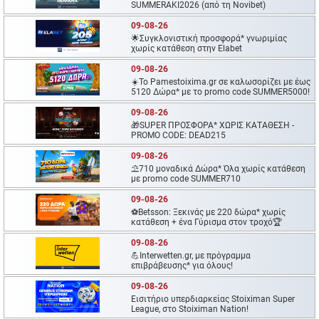
SUMMERAKI2026 (από τη Novibet)
09-08-26
🌟Συγκλονιστική προσφορά* γνωριμίας
χωρίς κατάθεση στην Elabet
09-08-26
☀️To Pamestoixima.gr σε καλωσορίζει με έως
5120 Δώρα* με το promo code SUMMER5000!
09-08-26
🎁SUPER ΠΡΟΣΦΟΡΑ* ΧΩΡΙΣ ΚΑΤΑΘΕΣΗ -
PROMO CODE: DEAD215
09-08-26
⛱️710 μοναδικά Δώρα* Όλα χωρίς κατάθεση
με promo code SUMMER710
09-08-26
⚽Betsson: Ξεκινάς με 220 δώρα* χωρίς
κατάθεση + ένα Γύρισμα στον τροχό🏆
09-08-26
💪Interwetten.gr, με πρόγραμμα
επιβράβευσης* για όλους!
09-08-26
Εισιτήριο υπερδιαρκείας Stoiximan Super
League, στο Stoiximan Nation!