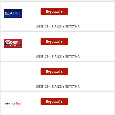
Εγγραφή »
ΕΕΕΠ | 21+ | ΠΑΙΞΕ ΥΠΕΥΘΥΝΑ
Εγγραφή »
ΕΕΕΠ | 21+ | ΠΑΙΞΕ ΥΠΕΥΘΥΝΑ
Εγγραφή »
ΕΕΕΠ | 21+ | ΠΑΙΞΕ ΥΠΕΥΘΥΝΑ
Εγγραφή »