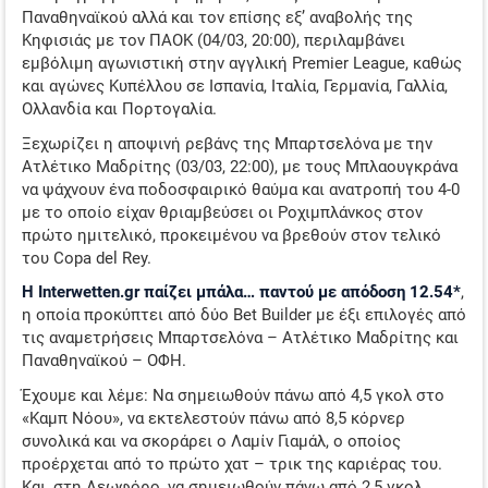
Παναθηναϊκού αλλά και τον επίσης εξ’ αναβολής της
Κηφισιάς με τον ΠΑΟΚ (04/03, 20:00), περιλαμβάνει
εμβόλιμη αγωνιστική στην αγγλική Premier League, καθώς
και αγώνες Κυπέλλου σε Ισπανία, Ιταλία, Γερμανία, Γαλλία,
Ολλανδία και Πορτογαλία.
Ξεχωρίζει η αποψινή ρεβάνς της Μπαρτσελόνα με την
Ατλέτικο Μαδρίτης (03/03, 22:00), με τους Μπλαουγκράνα
να ψάχνουν ένα ποδοσφαιρικό θαύμα και ανατροπή του 4-0
με το οποίο είχαν θριαμβεύσει οι Ροχιμπλάνκος στον
πρώτο ημιτελικό, προκειμένου να βρεθούν στον τελικό
του Copa del Rey.
Η Interwetten.gr παίζει μπάλα… παντού με απόδοση 12.54*
,
η οποία προκύπτει από δύο Bet Builder με έξι επιλογές από
τις αναμετρήσεις Μπαρτσελόνα – Ατλέτικο Μαδρίτης και
Παναθηναϊκού – ΟΦΗ.
Έχουμε και λέμε: Να σημειωθούν πάνω από 4,5 γκολ στο
«Καμπ Νόου», να εκτελεστούν πάνω από 8,5 κόρνερ
συνολικά και να σκοράρει ο Λαμίν Γιαμάλ, ο οποίος
προέρχεται από το πρώτο χατ – τρικ της καριέρας του.
Και, στη Λεωφόρο, να σημειωθούν πάνω από 2,5 γκολ