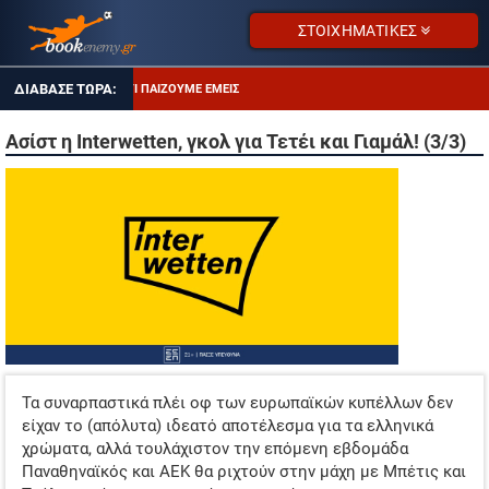
ΣΤΟΙΧΗΜΑΤΙΚΕΣ
ΤΙ ΠΑΙΖΟΥΜΕ ΕΜΕΙΣ
ΑΠΟΔΌΣΕΙΣ ΣΕ ΠΤΏΣΗ
Ασίστ η Interwetten, γκολ για Τετέι και Γιαμάλ! (3/3)
ΕΠΙΜΕΝΩ ΣΤΑ OVER 2.5
ΤΖΊΡΟΙ ΣΤΟΙΧΉΜΑΤΟΣ
ΠΡΟΤΕΙΝΌΜΕΝΑ SITES
ΠΡΌΓΡΑΜΜΑ TV
ΕΝΔΙΑΦΕΡΟΝ ΣΤΗ ΝΟΤΙΑ ΑΜΕΡΙΚΗ
ΤΙ ΠΑΙΖΟΥΜΕ ΕΜΕΙΣ
Τα συναρπαστικά πλέι οφ των ευρωπαϊκών κυπέλλων δεν
είχαν το (απόλυτα) ιδεατό αποτέλεσμα για τα ελληνικά
ΑΠΟΔΌΣΕΙΣ ΣΕ ΠΤΏΣΗ
χρώματα, αλλά τουλάχιστον την επόμενη εβδομάδα
Παναθηναϊκός και ΑΕΚ θα ριχτούν στην μάχη με Μπέτις και
ΕΠΙΜΕΝΩ ΣΤΑ OVER 2.5