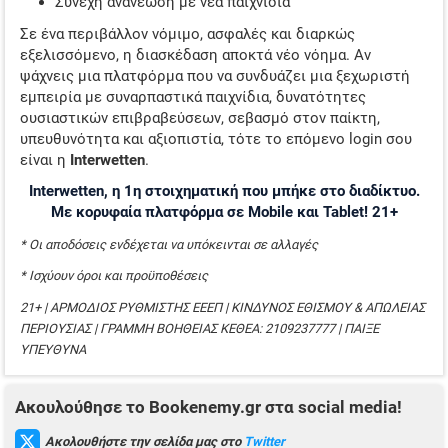
Συνεχή ανανέωση με νέα παιχνίδια
Σε ένα περιβάλλον νόμιμο, ασφαλές και διαρκώς
εξελισσόμενο, η διασκέδαση αποκτά νέο νόημα. Αν
ψάχνεις μια πλατφόρμα που να συνδυάζει μια ξεχωριστή
εμπειρία με συναρπαστικά παιχνίδια, δυνατότητες
ουσιαστικών επιβραβεύσεων, σεβασμό στον παίκτη,
υπευθυνότητα και αξιοπιστία, τότε το επόμενο login σου
είναι η
Interwetten
.
Interwetten, η 1η στοιχηματική που μπήκε στο διαδίκτυο.
Με κορυφαία πλατφόρμα σε Mobile και Tablet! 21+
* Οι αποδόσεις ενδέχεται να υπόκεινται σε αλλαγές
* Ισχύουν όροι και προϋποθέσεις
21+ | ΑΡΜΟΔΙΟΣ ΡΥΘΜΙΣΤΗΣ ΕΕΕΠ | ΚΙΝΔΥΝΟΣ ΕΘΙΣΜΟΥ & ΑΠΩΛΕΙΑΣ
ΠΕΡΙΟΥΣΙΑΣ | ΓΡΑΜΜΗ ΒΟΗΘΕΙΑΣ ΚΕΘΕΑ: 2109237777 | ΠΑΙΞΕ
ΥΠΕΥΘΥΝΑ
Aκουλούθησε το Bookenemy.gr στα social media!
Ακολουθήστε την σελίδα μας στο
Twitter