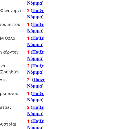
Νόμιμα
)
 Φέγενορντ
2
(
Παίξε
Νόμιμα
)
τούμπιτσε
1
(
Παίξε
Νόμιμα
)
ΥΜ Όσλο
1
(
Παίξε
Νόμιμα
)
ργκάρντεν
1
(
Παίξε
Νόμιμα
)
να –
2
(
Παίξε
(Σουηδία)
Νόμιμα
)
έντε
2
(
Παίξε
Νόμιμα
)
ρεϊρένσε
1
(
Παίξε
Νόμιμα
)
ετσεν
2
(
Παίξε
Νόμιμα
)
1
(
Παίξε
Αυστρία)
Νόμιμα
)