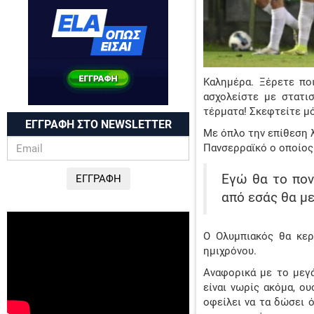
Καλημέρα. Ξέρετε πο
ασχολείστε με στατισ
τέρματα! Σκεφτείτε μό
ΕΓΓΡΑΦΗ ΣΤΟ NEWSLETTER
Με όπλο την επίθεση λ
Πανσερραϊκό ο οποίος 
Εγώ θα το πο
από εσάς θα μ
Ο Ολυμπιακός θα κερ
ημιχρόνου.
Αναφορικά με το μεγά
είναι νωρίς ακόμα, ου
οφείλει να τα δώσει ό