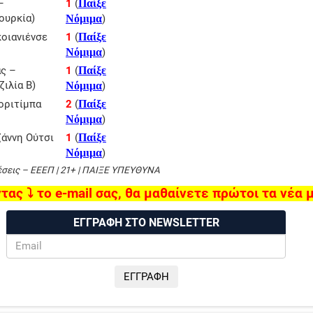
–
1
(
Παίξε
ουρκία)
Νόμιμα
)
κοιανιένσε
1
(
Παίξε
Νόμιμα
)
ς –
1
(
Παίξε
ιλία Β)
Νόμιμα
)
οριτίμπα
2
(
Παίξε
Νόμιμα
)
άννη Ούτσι
1
(
Παίξε
Νόμιμα
)
έσεις – ΕΕΕΠ | 21+ | ΠΑΙΞΕ ΥΠΕΥΘΥΝΑ
τας ⤵ το e-mail σας, θα μαθαίνετε πρώτοι τα νέα 
ΕΓΓΡΑΦΗ ΣΤΟ NEWSLETTER