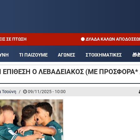
ΔΥΑΔΑ ΚΑΛΩΝ ΑΠΟΔΟΣΕΩΝ
ΠΡΌΓΡΑΜΜΑ TV
ΑΔΙΚΗΜΕΝΕΣ
ΟΥΝΗ
ΤΙ ΠΑΙΖΟΥΜΕ
ΑΓΩΝΕΣ
ΣΤΟΙΧΗΜΑΤΙΚΕΣ
🎁
ΑΠΟΔΌΣΕΙΣ ΣΕ ΠΤΏΣΗ
ΔΥΑΔΑ Κ
 ΕΠΙΘΕΣΗ Ο ΛΕΒΑΔΕΙΑΚΟΣ (ΜΕ ΠΡΟΣΦΟΡΑ*
ΠΡΟΤΕΙΝΌΜΕΝΑ SITES
ΠΡ
 Τσούνη
/
09/11/2025 - 10:00