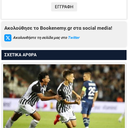
Ακολούθησε το Bookenemy.gr στα social media!
Ακολουθήστε τη σελίδα μας στο
Twitter
ΣΧΕΤΙΚΑ ΑΡΘΡΑ