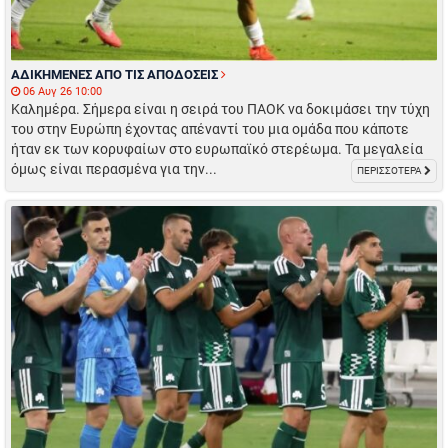
ΑΔΙΚΗΜΕΝΕΣ ΑΠΟ ΤΙΣ ΑΠΟΔΟΣΕΙΣ
06 Αυγ 26 10:00
Καλημέρα. Σήμερα είναι η σειρά του ΠΑΟΚ να δοκιμάσει την τύχη
του στην Ευρώπη έχοντας απέναντί του μια ομάδα που κάποτε
ήταν εκ των κορυφαίων στο ευρωπαϊκό στερέωμα. Τα μεγαλεία
όμως είναι περασμένα για την...
ΠΕΡΙΣΣΟΤΕΡΑ