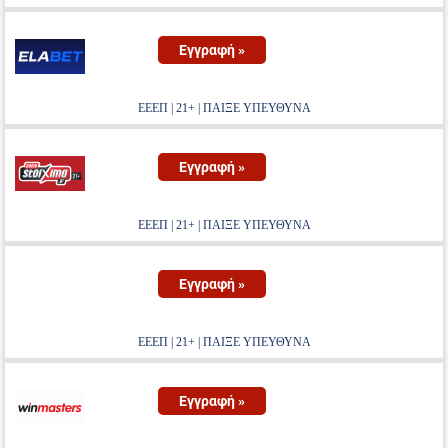
Εγγραφή »
ΕΕΕΠ | 21+ | ΠΑΙΞΕ ΥΠΕΥΘΥΝΑ
Εγγραφή »
ΕΕΕΠ | 21+ | ΠΑΙΞΕ ΥΠΕΥΘΥΝΑ
Εγγραφή »
ΕΕΕΠ | 21+ | ΠΑΙΞΕ ΥΠΕΥΘΥΝΑ
Εγγραφή »