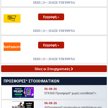
ΕΕΕΠ | 21+ | ΠΑΙΞΕ ΥΠΕΥΘΥΝΑ
Εγγραφή »
ΕΕΕΠ | 21+ | ΠΑΙΞΕ ΥΠΕΥΘΥΝΑ
Εγγραφή »
ΕΕΕΠ | 21+ | ΠΑΙΞΕ ΥΠΕΥΘΥΝΑ
Όλες οι Στοιχηματικές
ΠΡΟΣΦΟΡΕΣ* ΣΤΟΙΧΗΜΑΤΙΚΩΝ
06-08-26
STX500 Προσφορά* χωρίς κατάθεση*⭐
06-08-26
🦅Προσφορά* ενισχυμένων αποδόσεων για