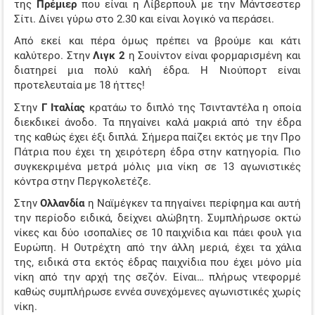
της
Πρέμιερ
που είναι η Λίβερπουλ με την Μάντσεστερ
ΤΖΊΡΟΙ ΣΤΟΙΧΉΜΑΤΟΣ
Σίτι. Δίνει γύρω στο 2.30 και είναι λογικό να περάσει.
Από εκεί και πέρα όμως πρέπει να βρούμε και κάτι
ΠΡΟΤΕΙΝΌΜΕΝΑ SITES
καλύτερο. Στην
Λιγκ 2
η Σουίντον είναι φορμαρισμένη και
διατηρεί μια πολύ καλή έδρα. Η Νιούπορτ είναι
ΠΡΌΓΡΑΜΜΑ TV
προτελευταία με 18 ήττες!
ΑΔΙΚΗΜΕΝΕΣ ΑΠΟ ΤΙΣ ΑΠΟΔΟΣΕΙΣ
Στην
Γ Ιταλίας
κρατάω το διπλό της Τσινταντέλα η οποία
διεκδικεί άνοδο. Τα πηγαίνει καλά μακριά από την έδρα
της καθώς έχει έξι διπλά. Σήμερα παίζει εκτός με την Προ
Πάτρια που έχει τη χειρότερη έδρα στην κατηγορία. Πιο
συγκεκριμένα μετρά μόλις μια νίκη σε 13 αγωνιστικές
κόντρα στην Περγκολετέζε.
Στην
Ολλανδία
η Ναϊμέγκεν τα πηγαίνει περίφημα και αυτή
την περίοδο ειδικά, δείχνει αλώβητη. Συμπλήρωσε οκτώ
νίκες και δύο ισοπαλίες σε 10 παιχνίδια και πάει φουλ για
Ευρώπη. Η Ουτρέχτη από την άλλη μεριά, έχει τα χάλια
της, ειδικά στα εκτός έδρας παιχνίδια που έχει μόνο μία
νίκη από την αρχή της σεζόν. Είναι… πλήρως ντεφορμέ
καθώς συμπλήρωσε εννέα συνεχόμενες αγωνιστικές χωρίς
νίκη.