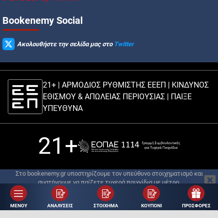
Βookenemy Social
Ακολουθήστε την σελίδα μας στο
Twitter
21+ | ΑΡΜΟΔΙΟΣ ΡΥΘΜΙΣΤΗΣ ΕΕΕΠ | ΚΙΝΔΥΝΟΣ
ΕΘΙΣΜΟΥ & ΑΠΩΛΕΙΑΣ ΠΕΡΙΟΥΣΙΑΣ |
ΠΑΙΞΕ
ΥΠΕΥΘΥΝΑ
21+
Στο bookenemy.gr υποστηρίζουμε τον υπεύθυνο στοιχηματισμό και
συστήνουμε να παίζετε τυχερά παιχνίδια με μέτρο.
© Copyright 2018 - 2026 | Σχεδιασμός ιστότοπου:
Digital Winners
| Ανάπτυξη
& Φιλοξενία Ιστοτόπου:
Digital Winners
ΜΕΝΟΥ
ΑΝΑΛΥΣΕΙΣ
ΣΤΟΙΧΗΜΑ
ΚΟΥΠΟΝΙ
ΠΡΟΣΦΟΡΕΣ