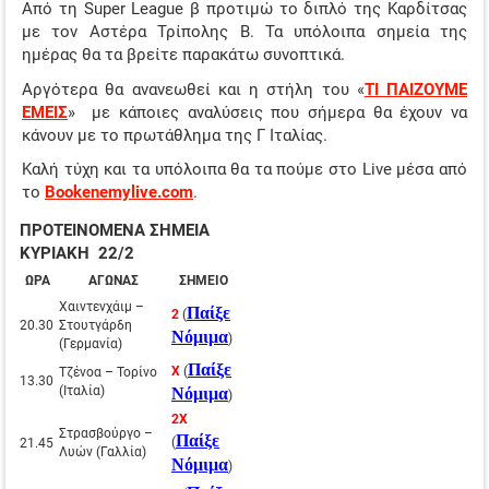
Από τη Super League β προτιμώ το διπλό της Καρδίτσας
ΤΖΊΡΟΙ ΣΤΟΙΧΉΜΑΤΟΣ
με τον Αστέρα Τρίπολης Β. Τα υπόλοιπα σημεία της
ημέρας θα τα βρείτε παρακάτω συνοπτικά.
ΠΡΟΤΕΙΝΌΜΕΝΑ SITES
Αργότερα θα ανανεωθεί και η στήλη του «
ΤΙ ΠΑΙΖΟΥΜΕ
ΕΜΕΙΣ
» με κάποιες αναλύσεις που σήμερα θα έχουν να
ΠΡΌΓΡΑΜΜΑ TV
κάνουν με το πρωτάθλημα της Γ Ιταλίας.
ΕΠΙΣΤΡΟΦΗ ΣΤΑ ΠΡΩΤΑΘΛΗΜΑΤΑ
Καλή τύχη και τα υπόλοιπα θα τα πούμε στο Live μέσα από
το
Bookenemylive.com
.
ΠΡΟΤΕΙΝΟΜΕΝΑ ΣΗΜΕΙΑ
ΚΥΡΙΑΚΗ 22/
2
ΩΡΑ
ΑΓΩΝΑΣ
ΣΗΜΕΙΟ
Χαιντενχάιμ –
Παίξε
2
(
20.30
Στουτγάρδη
Νόμιμα
)
(Γερμανία)
Παίξε
Χ
(
Τζένοα – Τορίνο
13.30
(Ιταλία)
Νόμιμα
)
2Χ
Στρασβούργο –
Παίξε
(
21.45
Λυών (Γαλλία)
Νόμιμα
)