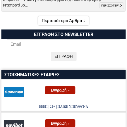
Ντεπορτίβο...
ΠΕΡΙΣΣΟΤΕΡΑ
Περισσότερα Άρθρα ↓
ΕΓΓΡΑΦΗ ΣΤΟ NEWSLETTER
ΣΤΟΙΧΗΜΑΤΙΚΕΣ ΕΤΑΙΡΙΕΣ
Εγγραφή »
ΕΕΕΠ | 21+ | ΠΑΙΞΕ ΥΠΕΥΘΥΝΑ
Εγγραφή »