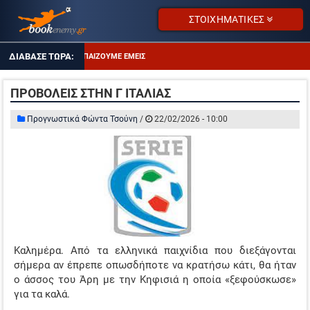
ΣΤΟΙΧΗΜΑΤΙΚΕΣ
ΤΙ ΠΑΙΖΟΥΜΕ ΕΜΕΙΣ
ΑΠΟΔΌΣΕΙΣ ΣΕ ΠΤΏΣΗ
ΠΡΟΒΟΛΕΙΣ ΣΤΗΝ Γ ΙΤΑΛΙΑΣ
ΔΥΑΔΑ ΚΑΛΩΝ ΑΠΟΔΟΣΕΩΝ
Προγνωστικά Φώντα Τσούνη
/
22/02/2026 - 10:00
ΤΖΊΡΟΙ ΣΤΟΙΧΉΜΑΤΟΣ
ΠΡΟΤΕΙΝΌΜΕΝΑ SITES
ΠΡΌΓΡΑΜΜΑ TV
ΕΠΙΣΤΡΟΦΗ ΣΤΑ ΠΡΩΤΑΘΛΗΜΑΤΑ
ΤΙ ΠΑΙΖΟΥΜΕ ΕΜΕΙΣ
Καλημέρα. Από τα ελληνικά παιχνίδια που διεξάγονται
σήμερα αν έπρεπε οπωσδήποτε να κρατήσω κάτι, θα ήταν
ΑΠΟΔΌΣΕΙΣ ΣΕ ΠΤΏΣΗ
ο άσσος του Άρη με την Κηφισιά η οποία «ξεφούσκωσε»
για τα καλά.
ΔΥΑΔΑ ΚΑΛΩΝ ΑΠΟΔΟΣΕΩΝ