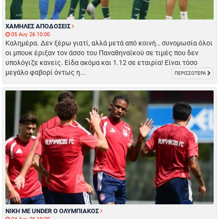
ΧΑΜΗΛΕΣ ΑΠΟΔΟΣΕΙΣ
05 Αυγ 26 10:00
Καλημέρα. Δεν ξέρω γιατί, αλλά μετά από κοινή… συνομωσία όλοι
οι μπουκ έριξαν τον άσσο του Παναθηναϊκού σε τιμές που δεν
υπολόγιζε κανείς. Είδα ακόμα και 1.12 σε εταιρία! Είναι τόσο
μεγάλο φαβορί όντως η...
ΠΕΡΙΣΣΟΤΕΡΑ
NIKH ME UNDER Ο ΟΛΥΜΠΙΑΚΟΣ