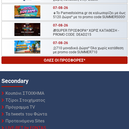
07-08-26
☀️To Pamestoixima.gr σε καλωσορίζει με έως
5120 Δώρα* με το promo code SUMMER5000!
07-08-26
🎁SUPER ΠΡΟΣΦΟΡΑ* ΧΩΡΙΣ ΚΑΤΑΘΕΣΗ -
PROMO CODE: DEAD215
07-08-26
⛱️710 μοναδικά Δώρα* Όλα χωρίς κατάθεση
με promo code SUMMER710
ΟΛΕΣ ΟΙ ΠΡΟΣΦΟΡΕΣ*
Secondary
Κουπόνι ΣΤΟΙΧΗΜΑ
Τζίροι Στοιχήματος
Πρόγραμμα TV
Τα tweets του Φώντα
Προτεινόμενα Sites
LIVE-BET by FONTAS