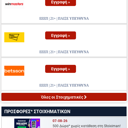
Εγγραφή »
ΕΕΕΠ | 21+ | ΠΑΙΞΕ ΥΠΕΥΘΥΝΑ
Εγγραφή »
ΕΕΕΠ | 21+ | ΠΑΙΞΕ ΥΠΕΥΘΥΝΑ
Εγγραφή »
ΕΕΕΠ | 21+ | ΠΑΙΞΕ ΥΠΕΥΘΥΝΑ
Όλες οι Στοιχηματικές
ΠΡΟΣΦΟΡΕΣ* ΣΤΟΙΧΗΜΑΤΙΚΩΝ
07-08-26
500 Δώρα* χωρίς κατάθεση στη Stoiximan!