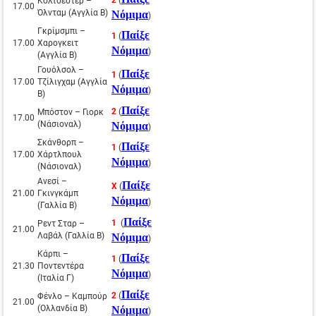
2
(
Κόλτσεστερ –
17.00
Όλνταμ (Αγγλία Β)
Νόμιμα
)
Γκρίμσμπι –
Παίξε
1
(
17.00
Χαρογκειτ
Νόμιμα
)
(Αγγλία Β)
Γουόλσολ –
Παίξε
1
(
17.00
Τζίλιγχαμ (Αγγλία
Νόμιμα
)
Β)
Παίξε
2
(
Μπόστον – Γιορκ
17.00
(Νάσιοναλ)
Νόμιμα
)
Σκάνθορπ –
Παίξε
1
(
17.00
Χάρτλπουλ
Νόμιμα
)
(Νάσιοναλ)
Ανεσί –
Παίξε
Χ
(
21.00
Γκινγκάμπ
Νόμιμα
)
(Γαλλία Β)
Παίξε
1
(
Ρεντ Σταρ –
21.00
Λαβάλ (Γαλλία Β)
Νόμιμα
)
Κάρπι –
Παίξε
1
(
21.30
Ποντεντέρα
Νόμιμα
)
(Ιταλία Γ)
Παίξε
2
(
Φένλο – Καμπούρ
21.00
(Ολλανδία Β)
Νόμιμα
)