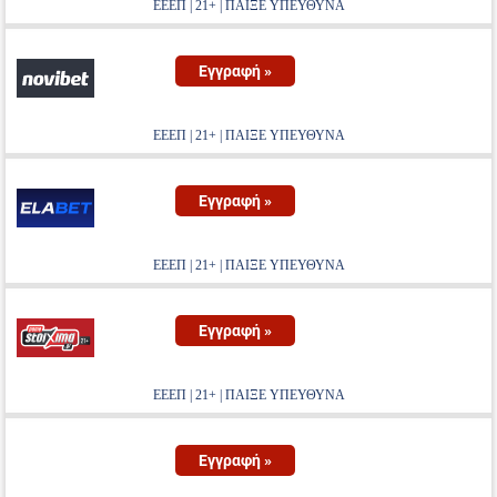
ΕΕΕΠ | 21+ | ΠΑΙΞΕ ΥΠΕΥΘΥΝΑ
Εγγραφή »
ΕΕΕΠ | 21+ | ΠΑΙΞΕ ΥΠΕΥΘΥΝΑ
Εγγραφή »
ΕΕΕΠ | 21+ | ΠΑΙΞΕ ΥΠΕΥΘΥΝΑ
Εγγραφή »
ΕΕΕΠ | 21+ | ΠΑΙΞΕ ΥΠΕΥΘΥΝΑ
Εγγραφή »