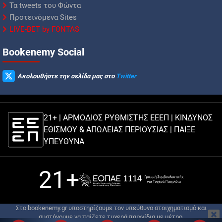
Τα tweets του Φώντα
Προτεινόμενα Sites
LIVE-BET by FONTAS
Βookenemy Social
Ακολουθήστε την σελίδα μας στο
Twitter
21+ | ΑΡΜΟΔΙΟΣ ΡΥΘΜΙΣΤΗΣ ΕΕΕΠ | ΚΙΝΔΥΝΟΣ
ΕΘΙΣΜΟΥ & ΑΠΩΛΕΙΑΣ ΠΕΡΙΟΥΣΙΑΣ |
ΠΑΙΞΕ
ΥΠΕΥΘΥΝΑ
21+
Στο bookenemy.gr υποστηρίζουμε τον υπεύθυνο στοιχηματισμό και
συστήνουμε να παίζετε τυχερά παιχνίδια με μέτρο.