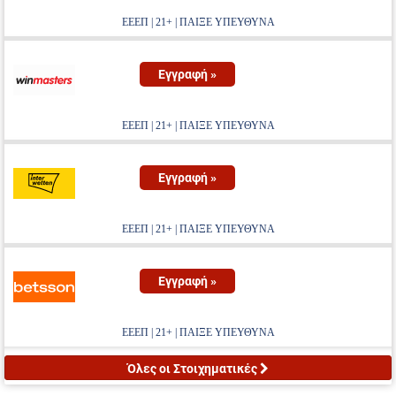
ΕΕΕΠ | 21+ | ΠΑΙΞΕ ΥΠΕΥΘΥΝΑ
Εγγραφή »
ΕΕΕΠ | 21+ | ΠΑΙΞΕ ΥΠΕΥΘΥΝΑ
Εγγραφή »
ΕΕΕΠ | 21+ | ΠΑΙΞΕ ΥΠΕΥΘΥΝΑ
Εγγραφή »
ΕΕΕΠ | 21+ | ΠΑΙΞΕ ΥΠΕΥΘΥΝΑ
Όλες οι Στοιχηματικές