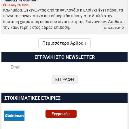
“ΜΙΛΑΕΙ” Η ΦΟΡΜΑ
03 Αυγ 26 10:00
Καλημέρα. Ξεκινώντας από τη Φινλανδία η Ελσίνκι έχει πάρει τα
πάνω της αγωνιστικά και σήμερα θα πάει για το διπλό στην
δεύτερη χειρότερη έδρα που είναι αυτή της Σεϊναγιόεν. Διαθέτει
την καλύτερη εκτός έδρας επίθεση...
ΠΕΡΙΣΣΟΤΕΡΑ
Περισσότερα Άρθρα ↓
ΕΓΓΡΑΦΗ ΣΤΟ NEWSLETTER
ΣΤΟΙΧΗΜΑΤΙΚΕΣ ΕΤΑΙΡΙΕΣ
Εγγραφή »