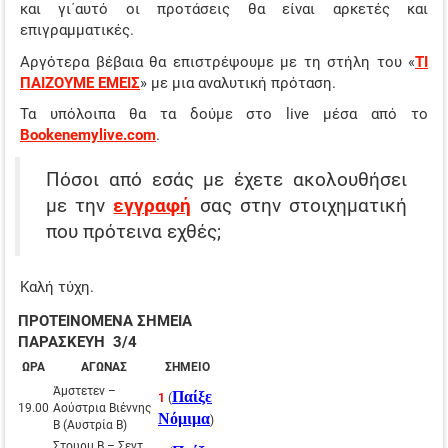
και γι΄αυτό οι προτάσεις θα είναι αρκετές και
ΤΖΊΡΟΙ ΣΤΟΙΧΉΜΑΤΟΣ
επιγραμματικές.
Αργότερα βέβαια θα επιστρέψουμε με τη στήλη του «
ΤΙ
ΠΡΟΤΕΙΝΌΜΕΝΑ SITES
ΠΑΙΖΟΥΜΕ ΕΜΕΙΣ
» με μια αναλυτική πρόταση.
ΠΡΌΓΡΑΜΜΑ TV
Τα υπόλοιπα θα τα δούμε στο live μέσα από το
Bookenemylive.com
.
ΔΕΝ ΒΟΥΤΑΜΕ ΣΤΑ… ΒΑΘΙΑ
Πόσοι από εσάς με έχετε ακολουθήσει
με την
εγγραφή
σας στην στοιχηματική
που πρότεινα εχθές;
Καλή τύχη.
ΠΡΟΤΕΙΝΟΜΕΝΑ ΣΗΜΕΙΑ
ΠΑΡΑΣΚΕΥΗ 3/4
ΩΡΑ
ΑΓΩΝΑΣ
ΣΗΜΕΙΟ
Άμστετεν –
Παίξε
1
(
19.00
Αούστρια Βιέννης
Νόμιμα
)
Β (Αυστρία Β)
Στουρμ Β – Σεντ