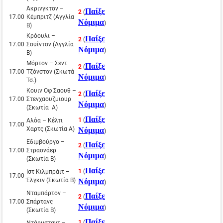
Άκρινγκτον –
Παίξε
2
(
17.00
Κέμπριτζ (Αγγλία
Νόμιμα
)
Β)
Κρόουλι –
Παίξε
2
(
17.00
Σουίντον (Αγγλία
Νόμιμα
)
Β)
Μόρτον – Σεντ
Παίξε
2
(
17.00
Τζόνστον (Σκωτά
Νόμιμα
)
Τσ.)
Κουιν Οφ Σαουθ –
Παίξε
2
(
17.00
Στενχαουζμιουρ
Νόμιμα
)
(Σκωτία Α)
Παίξε
1
(
Αλόα – Κέλτι
17.00
Χαρτς (Σκωτία Α)
Νόμιμα
)
Εδιμβούργο –
Παίξε
2
(
17.00
Στρασνάερ
Νόμιμα
)
(Σκωτία Β)
Παίξε
1
(
Ιστ Κιλμπράιτ –
17.00
Έλγκιν (Σκωτία Β)
Νόμιμα
)
Νταμπάρτον –
Παίξε
2
(
17.00
Σπάρτανς
Νόμιμα
)
(Σκωτία Β)
Παίξε
1
(