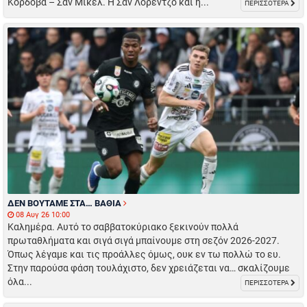
Κόρδοβα – Σαν Μικέλ. Η Σαν Λορέντζο και η...
ΠΕΡΙΣΣΟΤΕΡΑ
ΔΕΝ ΒΟΥΤΑΜΕ ΣΤΑ… ΒΑΘΙΑ
08 Αυγ 26 10:00
Καλημέρα. Αυτό το σαββατοκύριακο ξεκινούν πολλά
πρωταθλήματα και σιγά σιγά μπαίνουμε στη σεζόν 2026-2027.
Όπως λέγαμε και τις προάλλες όμως, ουκ εν τω πολλώ το ευ.
Στην παρούσα φάση τουλάχιστο, δεν χρειάζεται να… σκαλίζουμε
όλα...
ΠΕΡΙΣΣΟΤΕΡΑ