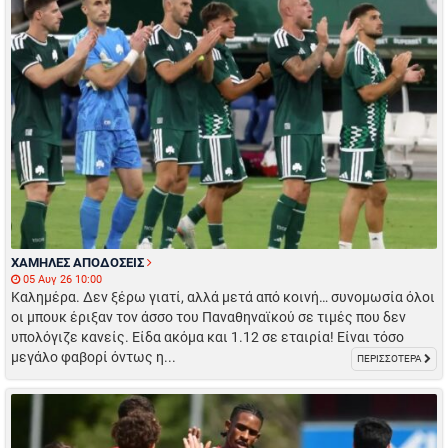
ΧΑΜΗΛΕΣ ΑΠΟΔΟΣΕΙΣ
05 Αυγ 26 10:00
Καλημέρα. Δεν ξέρω γιατί, αλλά μετά από κοινή… συνομωσία όλοι
οι μπουκ έριξαν τον άσσο του Παναθηναϊκού σε τιμές που δεν
υπολόγιζε κανείς. Είδα ακόμα και 1.12 σε εταιρία! Είναι τόσο
μεγάλο φαβορί όντως η...
ΠΕΡΙΣΣΟΤΕΡΑ