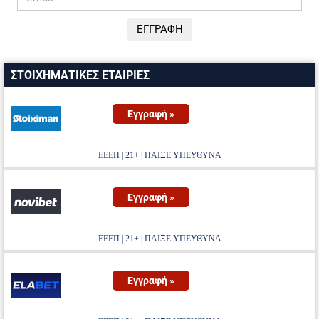
ΣΤΟΙΧΗΜΑΤΙΚΕΣ ΕΤΑΙΡΙΕΣ
Εγγραφή »
ΕΕΕΠ | 21+ | ΠΑΙΞΕ ΥΠΕΥΘΥΝΑ
Εγγραφή »
ΕΕΕΠ | 21+ | ΠΑΙΞΕ ΥΠΕΥΘΥΝΑ
Εγγραφή »