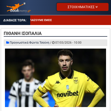
ΣΤΟΙΧΗΜΑΤΙΚΕΣ
ΤΙ ΠΑΙΖΟΥΜΕ ΕΜΕΙΣ
ΑΠΟΔΌΣΕΙΣ ΣΕ ΠΤΏΣΗ
ΠΙΘΑΝΗ ΙΣΟΠΑΛΙΑ
OVER 3.5 ΓΙΑ ΣΗΜΕΡΑ
Προγνωστικά Φώντα Τσούνη
/
07/03/2026 - 10:00
ΤΖΊΡΟΙ ΣΤΟΙΧΉΜΑΤΟΣ
ΠΡΟΤΕΙΝΌΜΕΝΑ SITES
ΠΡΌΓΡΑΜΜΑ TV
ΕΝΔΙΑΦΕΡΟΝ ΣΤΗ ΝΟΤΙΑ ΑΜΕΡΙΚΗ
ΤΙ ΠΑΙΖΟΥΜΕ ΕΜΕΙΣ
ΑΠΟΔΌΣΕΙΣ ΣΕ ΠΤΏΣΗ
OVER 3.5 ΓΙΑ ΣΗΜΕΡΑ