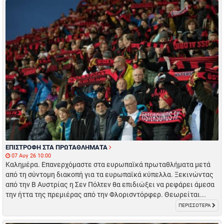
ΕΠΙΣΤΡΟΦΗ ΣΤΑ ΠΡΩΤΑΘΛΗΜΑΤΑ
07 Αυγ 26 10:00
Καλημέρα. Επανερχόμαστε στα ευρωπαϊκά πρωταθλήματα μετά
από τη σύντομη διακοπή για τα ευρωπαϊκά κύπελλα. Ξεκινώντας
από την Β Αυστρίας η Σεν Πόλτεν θα επιδιώξει να ρεφάρει άμεσα
την ήττα της πρεμιέρας από την Φλορισντόρφερ. Θεωρείται...
ΠΕΡΙΣΣΟΤΕΡΑ