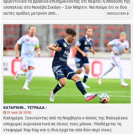
αργεντίνικα τα βραδινά επισημαίνοντας ότι πέφτει η απόδοση της
ισοπαλίας στο Νουέβα Σικάγο – Σαν Μάρτιν. Να πούμε ότι οι δύο
αυτές ομάδες μετρούν από...
ΠΕΡΙΣΣΟΤΕΡΑ
ΚΑΤΑΡΧΗΝ… ΤΕΤΡΑΔΑ
31 Ιούλ 26 10:00
Καλημέρα. Ξεκινώντας από τη Νορβηγία ο άσσος της Βαλερέγκα
υποχωρεί κυριολεκτικά σε όλους τους μπουκ. Υποδέχεται τη
ντεφορμέ Χαμ Καμ και η ίδια έρχεται από δύο σερί νίκες