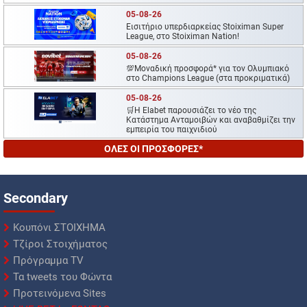
05-08-26
Εισιτήριο υπερδιαρκείας Stoiximan Super
League, στο Stoiximan Nation!
05-08-26
💯Μοναδική προσφορά* για τoν Ολυμπιακό
στο Champions League (στα προκριματικά)
05-08-26
🛒Η Εlabet παρουσιάζει το νέο της
Κατάστημα Ανταμοιβών και αναβαθμίζει την
εμπειρία του παιχνιδιού
ΟΛΕΣ ΟΙ ΠΡΟΣΦΟΡΕΣ*
Secondary
Κουπόνι ΣΤΟΙΧΗΜΑ
Τζίροι Στοιχήματος
Πρόγραμμα TV
Τα tweets του Φώντα
Προτεινόμενα Sites