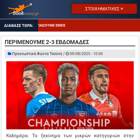
ΣΤΟΙΧΗΜΑΤΙΚΕΣ
ΤΙ ΠΑΙΖΟΥΜΕ ΕΜΕΙΣ
ΑΠΟΔΌΣΕΙΣ ΣΕ ΠΤΏΣΗ
ΠΕΡΙΜΕΝΟΥΜΕ 2-3 ΕΒΔΟΜΑΔΕΣ
ΔΥΑΔΑ ΚΑΛΩΝ ΑΠΟΔΟΣΕΩΝ
Προγνωστικά Φώντα Τσούνη
/
09/08/2025 - 10:00
ΤΖΊΡΟΙ ΣΤΟΙΧΉΜΑΤΟΣ
ΠΡΟΤΕΙΝΌΜΕΝΑ SITES
ΠΡΌΓΡΑΜΜΑ TV
ΧΑΜΗΛΕΣ ΑΠΟΔΟΣΕΙΣ
ΤΙ ΠΑΙΖΟΥΜΕ ΕΜΕΙΣ
ΑΠΟΔΌΣΕΙΣ ΣΕ ΠΤΏΣΗ
Καλημέρα. Το ξεκίνημα των μικρών κατηγοριών στην
ΔΥΑΔΑ ΚΑΛΩΝ ΑΠΟΔΟΣΕΩΝ