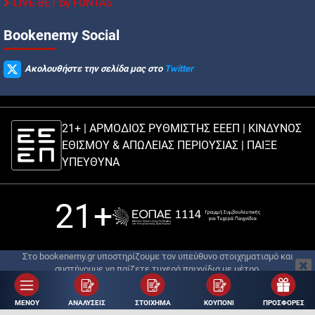
LIVE-BET by FONTAS
Βookenemy Social
Ακολουθήστε την σελίδα μας στο
Twitter
21+ | ΑΡΜΟΔΙΟΣ ΡΥΘΜΙΣΤΗΣ ΕΕΕΠ | ΚΙΝΔΥΝΟΣ
ΕΘΙΣΜΟΥ & ΑΠΩΛΕΙΑΣ ΠΕΡΙΟΥΣΙΑΣ |
ΠΑΙΞΕ
ΥΠΕΥΘΥΝΑ
21+
Στο bookenemy.gr υποστηρίζουμε τον υπεύθυνο στοιχηματισμό και
συστήνουμε να παίζετε τυχερά παιχνίδια με μέτρο.
© Copyright 2018 - 2026 | Σχεδιασμός ιστότοπου:
Digital Winners
| Ανάπτυξη
& Φιλοξενία Ιστοτόπου:
Digital Winners
ΜΕΝΟΥ
ΑΝΑΛΥΣΕΙΣ
ΣΤΟΙΧΗΜΑ
ΚΟΥΠΟΝΙ
ΠΡΟΣΦΟΡΕΣ