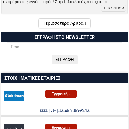
σκοράροντας εννέα φορές! Στην Ιρλανδία έχει παιχτεί ο...
ΠΕΡΙΣΣΟΤΕΡΑ
Περισσότερα Άρθρα ↓
ΕΓΓΡΑΦΗ ΣΤΟ NEWSLETTER
ΣΤΟΙΧΗΜΑΤΙΚΕΣ ΕΤΑΙΡΙΕΣ
Εγγραφή »
ΕΕΕΠ | 21+ | ΠΑΙΞΕ ΥΠΕΥΘΥΝΑ
Εγγραφή »