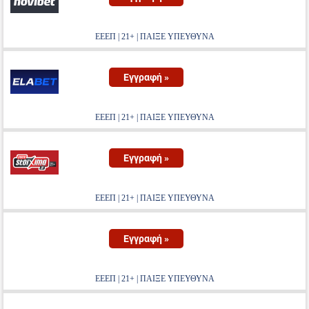
ΕΕΕΠ | 21+ | ΠΑΙΞΕ ΥΠΕΥΘΥΝΑ
Εγγραφή »
ΕΕΕΠ | 21+ | ΠΑΙΞΕ ΥΠΕΥΘΥΝΑ
Εγγραφή »
ΕΕΕΠ | 21+ | ΠΑΙΞΕ ΥΠΕΥΘΥΝΑ
Εγγραφή »
ΕΕΕΠ | 21+ | ΠΑΙΞΕ ΥΠΕΥΘΥΝΑ