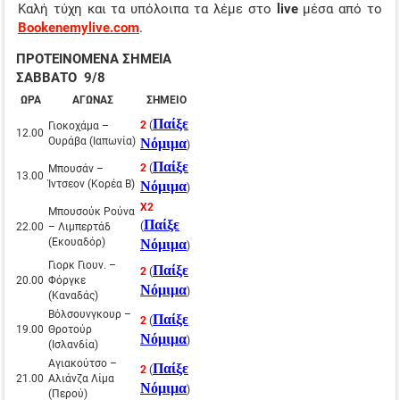
Καλή τύχη και τα υπόλοιπα τα λέμε στο
live
μέσα από το
Bookenemylive.com
.
ΠΡΟΤΕΙΝΟΜΕΝΑ ΣΗΜΕΙΑ
ΣΑΒΒΑΤΟ 9/8
ΩΡΑ
ΑΓΩΝΑΣ
ΣΗΜΕΙΟ
Παίξε
2
(
Γιοκοχάμα –
12.00
Ουράβα (Ιαπωνία)
Νόμιμα
)
Παίξε
2
(
Μπουσάν –
13.00
Ίντσεον (Κορέα Β)
Νόμιμα
)
Χ2
Μπουσούκ Ρούνα
Παίξε
(
22.00
– Λιμπερτάδ
(Εκουαδόρ)
Νόμιμα
)
Γιορκ Γιουν. –
Παίξε
2
(
20.00
Φόργκε
Νόμιμα
)
(Καναδάς)
Βόλσουνγκουρ –
Παίξε
2
(
19.00
Θροτούρ
Νόμιμα
)
(Ισλανδία)
Αγιακούτσο –
Παίξε
2
(
21.00
Αλιάνζα Λίμα
Νόμιμα
)
(Περού)