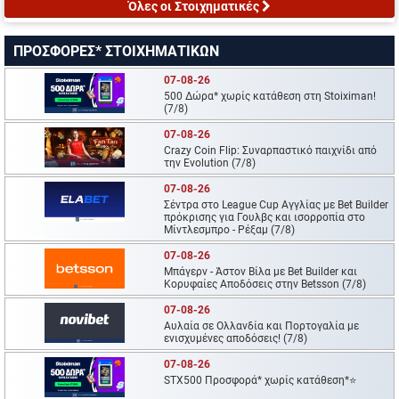
Όλες οι Στοιχηματικές
ΠΡΟΣΦΟΡΕΣ* ΣΤΟΙΧΗΜΑΤΙΚΩΝ
07-08-26
500 Δώρα* χωρίς κατάθεση στη Stoiximan!
(7/8)
07-08-26
Crazy Coin Flip: Συναρπαστικό παιχνίδι από
την Evolution (7/8)
07-08-26
Σέντρα στο League Cup Αγγλίας με Bet Builder
πρόκρισης για Γουλβς και ισορροπία στο
Μίντλεσμπρο - Ρέξαμ (7/8)
07-08-26
Μπάγερν - Άστον Βίλα με Bet Builder και
Κορυφαίες Αποδόσεις στην Betsson (7/8)
07-08-26
Αυλαία σε Ολλανδία και Πορτογαλία με
ενισχυμένες αποδόσεις! (7/8)
07-08-26
STX500 Προσφορά* χωρίς κατάθεση*⭐