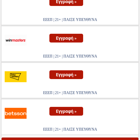
Εγγραφή »
ΕΕΕΠ | 21+ | ΠΑΙΞΕ ΥΠΕΥΘΥΝΑ
Εγγραφή »
ΕΕΕΠ | 21+ | ΠΑΙΞΕ ΥΠΕΥΘΥΝΑ
Εγγραφή »
ΕΕΕΠ | 21+ | ΠΑΙΞΕ ΥΠΕΥΘΥΝΑ
Εγγραφή »
ΕΕΕΠ | 21+ | ΠΑΙΞΕ ΥΠΕΥΘΥΝΑ