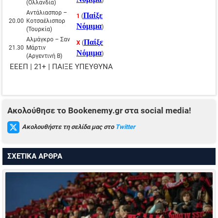
(Ολλανδία)
Αντάλιασπορ –
Παίξε
1
(
20.00
Κοτσαέλισπορ
Νόμιμα
)
(Τουρκία)
Αλμάγκρο – Σαν
Παίξε
Χ
(
21.30
Μάρτιν
Νόμιμα
)
(Αργεντινή Β)
ΕΕΕΠ | 21+ | ΠΑΙΞΕ ΥΠΕΥΘΥΝΑ
Ακολούθησε το Bookenemy.gr στα social media!
Ακολουθήστε τη σελίδα μας στο
Twitter
ΣΧΕΤΙΚΑ ΑΡΘΡΑ