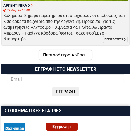
ΑΡΓΕΝΤΙΝΙΚΑ Χ
02 Αυγ 26 10:00
Καλημέρα. Σήμερα παρατήρησα ότι υποχωρούν οι αποδόσεις των
Χ σε αρκετά παιχνίδια από την Αργεντινή. Πρόκειται για τις
αναμετρήσεις Αλντοσίβο – Χιμνάσια Λα Πλάτα, Αλμιράντε
Μπράουν – Ρασίνγκ Κόρδοβα (φωτο), Τσάκο Φορ Έβερ –
Ντεπορτίβο...
ΠΕΡΙΣΣΟΤΕΡΑ
Περισσότερα Άρθρα ↓
ΕΓΓΡΑΦΗ ΣΤΟ NEWSLETTER
ΣΤΟΙΧΗΜΑΤΙΚΕΣ ΕΤΑΙΡΙΕΣ
Εγγραφή »