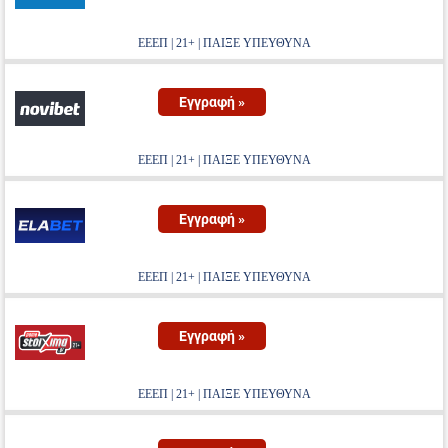
ΕΕΕΠ | 21+ | ΠΑΙΞΕ ΥΠΕΥΘΥΝΑ
Εγγραφή »
ΕΕΕΠ | 21+ | ΠΑΙΞΕ ΥΠΕΥΘΥΝΑ
Εγγραφή »
ΕΕΕΠ | 21+ | ΠΑΙΞΕ ΥΠΕΥΘΥΝΑ
Εγγραφή »
ΕΕΕΠ | 21+ | ΠΑΙΞΕ ΥΠΕΥΘΥΝΑ