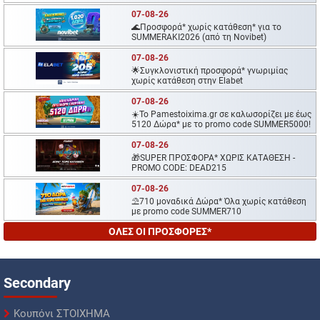
07-08-26
🌊Προσφορά* χωρίς κατάθεση* για το
SUMMERAKI2026 (από τη Novibet)
07-08-26
🌟Συγκλονιστική προσφορά* γνωριμίας
χωρίς κατάθεση στην Elabet
07-08-26
☀️To Pamestoixima.gr σε καλωσορίζει με έως
5120 Δώρα* με το promo code SUMMER5000!
07-08-26
🎁SUPER ΠΡΟΣΦΟΡΑ* ΧΩΡΙΣ ΚΑΤΑΘΕΣΗ -
PROMO CODE: DEAD215
07-08-26
⛱️710 μοναδικά Δώρα* Όλα χωρίς κατάθεση
με promo code SUMMER710
ΟΛΕΣ ΟΙ ΠΡΟΣΦΟΡΕΣ*
Secondary
Κουπόνι ΣΤΟΙΧΗΜΑ