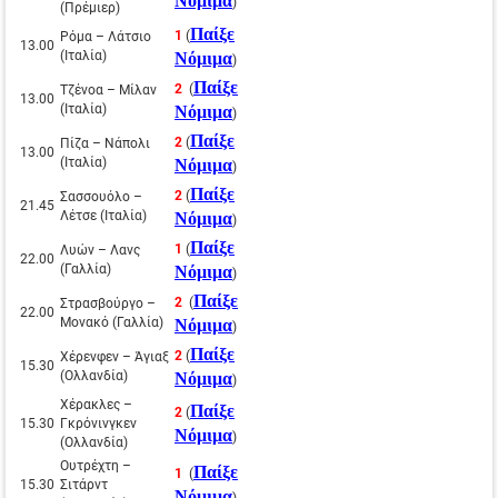
Νόμιμα
)
(Πρέμιερ)
Παίξε
1
(
Ρόμα – Λάτσιο
13.00
(Ιταλία)
Νόμιμα
)
Παίξε
2
(
Τζένοα – Μίλαν
13.00
(Ιταλία)
Νόμιμα
)
Παίξε
2
(
Πίζα – Νάπολι
13.00
(Ιταλία)
Νόμιμα
)
Παίξε
2
(
Σασσουόλο –
21.45
Λέτσε (Ιταλία)
Νόμιμα
)
Παίξε
1
(
Λυών – Λανς
22.00
(Γαλλία)
Νόμιμα
)
Παίξε
2
(
Στρασβούργο –
22.00
Μονακό (Γαλλία)
Νόμιμα
)
Παίξε
2
(
Χέρενφεν – Άγιαξ
15.30
(Ολλανδία)
Νόμιμα
)
Χέρακλες –
Παίξε
2
(
15.30
Γκρόνινγκεν
Νόμιμα
)
(Ολλανδία)
Ουτρέχτη –
Παίξε
1
(
15.30
Σιτάρντ
Νόμιμα
)