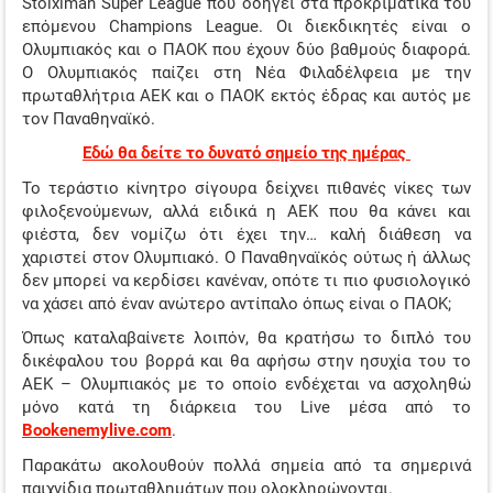
Stoiximan Super League που οδηγεί στα προκριματικά του
επόμενου Champions League. Οι διεκδικητές είναι ο
ΠΡΟΤΕΙΝΌΜΕΝΑ SITES
Ολυμπιακός και ο ΠΑΟΚ που έχουν δύο βαθμούς διαφορά.
ΠΡΌΓΡΑΜΜΑ TV
Ο Ολυμπιακός παίζει στη Νέα Φιλαδέλφεια με την
πρωταθλήτρια ΑΕΚ και ο ΠΑΟΚ εκτός έδρας και αυτός με
ΕΠΙΣΤΡΟΦΗ ΣΤΑ ΠΡΩΤΑΘΛΗΜΑΤΑ
τον Παναθηναϊκό.
Εδώ θα δείτε το δυνατό σημείο της ημέρας
ΤΙ ΠΑΙΖΟΥΜΕ ΕΜΕΙΣ
Το τεράστιο κίνητρο σίγουρα δείχνει πιθανές νίκες των
φιλοξενούμενων, αλλά ειδικά η ΑΕΚ που θα κάνει και
φιέστα, δεν νομίζω ότι έχει την… καλή διάθεση να
χαριστεί στον Ολυμπιακό. Ο Παναθηναϊκός ούτως ή άλλως
δεν μπορεί να κερδίσει κανέναν, οπότε τι πιο φυσιολογικό
να χάσει από έναν ανώτερο αντίπαλο όπως είναι ο ΠΑΟΚ;
Όπως καταλαβαίνετε λοιπόν, θα κρατήσω το διπλό του
δικέφαλου του βορρά και θα αφήσω στην ησυχία του το
ΑΕΚ – Ολυμπιακός με το οποίο ενδέχεται να ασχοληθώ
μόνο κατά τη διάρκεια του Live μέσα από το
Bookenemylive.com
.
Παρακάτω ακολουθούν πολλά σημεία από τα σημερινά
παιχνίδια πρωταθλημάτων που ολοκληρώνονται.