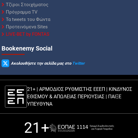
Τζίροι Στοιχήματος
Πρόγραμμα TV
Τα tweets του Φώντα
Προτεινόμενα Sites
LIVE-BET by FONTAS
Βookenemy Social
Ακολουθήστε την σελίδα μας στο
Twitter
21+ | ΑΡΜΟΔΙΟΣ ΡΥΘΜΙΣΤΗΣ ΕΕΕΠ | ΚΙΝΔΥΝΟΣ
ΕΘΙΣΜΟΥ & ΑΠΩΛΕΙΑΣ ΠΕΡΙΟΥΣΙΑΣ |
ΠΑΙΞΕ
ΥΠΕΥΘΥΝΑ
21+