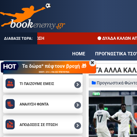
ΙΣ ΣΕ ΠΤΏΣΗ
ΔΥΑΔΑ ΚΑΛΩΝ ΑΠΟΔΟΣΕΩ
ΠΡΌΓΡΑΜΜΑ TV
HOME
ΠΡΟΓΝΩΣΤΙΚΑ ΤΣ
ΑΠΟΔΌΣΕΙΣ ΣΕ ΠΤΏΣΗ
Τα δώρα* πέφτουν βροχή 🎁
ΣΤΟΙΧΗΜΑ
ΛΙΓΑ ΑΛΛΑ ΚΑ
ΕΕΕΠ | 21+ | ΠΑΙΞΕ ΥΠΕΥΘΥΝΑ
ΠΡΟΤΕΙΝΌΜΕΝΑ SITES
Προγνωστικά Φώντα
ΤΙ ΠΑΙΖΟΥΜΕ ΕΜΕΙΣ
ΤΙ ΠΑΙΖΟΥΜΕ ΕΜΕΙΣ
ΑΝΑΛΥΣΗ ΦΩΝΤΑ
ΑΠΟΔΟΣΕΙΣ ΣΕ ΠΤΩΣΗ