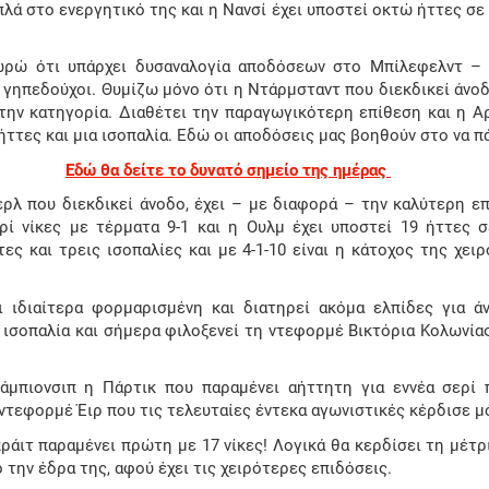
ιπλά στο ενεργητικό της και η Νανσί έχει υποστεί οκτώ ήττες σε
ρώ ότι υπάρχει δυσαναλογία αποδόσεων στο Μπίλεφελντ –
 γηπεδούχοι. Θυμίζω μόνο ότι η Ντάρμσταντ που διεκδικεί άνοδ
στην κατηγορία. Διαθέτει την παραγωγικότερη επίθεση και η Α
ήττες και μια ισοπαλία. Εδώ οι αποδόσεις μας βοηθούν στο να π
Εδώ θα δείτε το δυνατό σημείο της ημέρας
ερλ που διεκδικεί άνοδο, έχει – με διαφορά – την καλύτερη ε
ρί νίκες με τέρματα 9-1 και η Ουλμ έχει υποστεί 19 ήττες σ
ες και τρεις ισοπαλίες και με 4-1-10 είναι η κάτοχος της χε
 ιδιαίτερα φορμαρισμένη και διατηρεί ακόμα ελπίδες για ά
ια ισοπαλία και σήμερα φιλοξενεί τη ντεφορμέ Βικτόρια Κολωνί
μπιονσιπ η Πάρτικ που παραμένει αήττητη για εννέα σερί πα
ντεφορμέ Έιρ που τις τελευταίες έντεκα αγωνιστικές κέρδισε μό
πράιτ παραμένει πρώτη με 17 νίκες! Λογικά θα κερδίσει τη μέτρ
 την έδρα της, αφού έχει τις χειρότερες επιδόσεις.