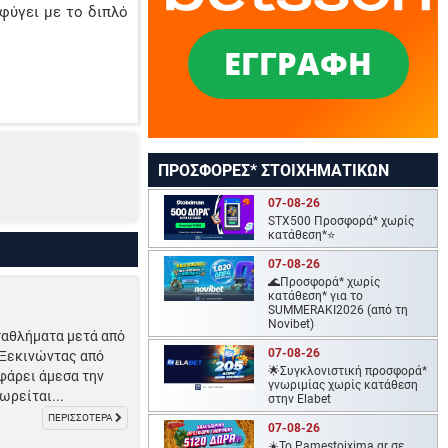
 φύγει με το διπλό
ΠΡΟΣΦΟΡΕΣ* ΣΤΟΙΧΗΜΑΤΙΚΩΝ
07-08-26
STX500 Προσφορά* χωρίς
κατάθεση*⭐
07-08-26
🌊Προσφορά* χωρίς
κατάθεση* για το
SUMMERAKI2026 (από τη
Novibet)
αθλήματα μετά από
07-08-26
 Ξεκινώντας από
🌟Συγκλονιστική προσφορά*
εφάρει άμεσα την
γνωριμίας χωρίς κατάθεση
ωρείται...
στην Elabet
ΠΕΡΙΣΣΟΤΕΡΑ
07-08-26
☀️To Pamestoixima.gr σε