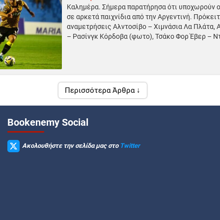
Καλημέρα. Σήμερα παρατήρησα ότι υποχωρούν ο
σε αρκετά παιχνίδια από την Αργεντινή. Πρόκειτα
αναμετρήσεις Αλντοσίβο – Χιμνάσια Λα Πλάτα,
– Ρασίνγκ Κόρδοβα (φωτο), Τσάκο Φορ Έβερ – Ντ
Περισσότερα Άρθρα ↓
Βookenemy Social
Ακολουθήστε την σελίδα μας στο
Twitter