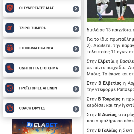
ΟΙ ΣΥΝΕΡΓΑΤΕΣ ΜΑΣ
ΤΖΙΡΟΙ ΣΗΜΕΡΑ
διπλά σε 13 παιχνίδια,
Για το ίδιο πρωτάθλημ
2). Διαθέτει την παρα
ΣΤΟΙΧΗΜΑΤΙΚΑ ΝΕΑ
τελευταίες 11 αγωνιστ
Στην
Ελβετία
η Βασιλε
σε πέντε παιχνίδια. Δ
ΟΔΗΓΟΙ ΓΙΑ ΣΤΟΙΧΗΜΑ
Μπόις. Το έκανε και σ
Στην
Β Ελβετίας
η Ααρ
ΠΡΟΪΣΤΟΡΙΕΣ ΑΓΩΝΩΝ
την ντεφορμέ Ράπσερσβ
Στην
Β Τουρκίας
η πρω
κερδίσει και την Ιγκντ
COACH ΕΦΥΓΕΣ
Στην
Β Δανίας
, στα pl
που συμπλήρωσε πέντε
Στην
Β Γαλλίας
η Σεντ 