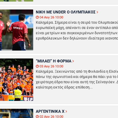
NIKH ME UNDER Ο ΟΛΥΜΠΙΑΚΟΣ
04 Αυγ 26 10:00
Καλημέρα. Σήμερα είναι η σειρά του Ολυμπιακού
ευρωπαϊκή μάχη, απέναντι σε έναν αντίπαλο από
είναι μετρίων και συγκεκριμένων δυνατοτήτων.
ερυθρόλευκων δεν δηλώνουν ιδιαίτερα ικανοποι
“ΜΙΛΑΕΙ” Η ΦΟΡΜΑ
03 Αυγ 26 10:00
Καλημέρα. Ξεκινώντας από τη Φινλανδία η Ελσίν
πάνω της αγωνιστικά και σήμερα θα πάει για το
χειρότερη έδρα που είναι αυτή της Σεϊναγιόεν. 
καλύτερη εκτός έδρας επίθεση...
ΑΡΓΕΝΤΙΝΙΚΑ Χ
02 Αυγ 26 10:00