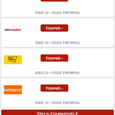
ΕΕΕΠ | 21+ | ΠΑΙΞΕ ΥΠΕΥΘΥΝΑ
Εγγραφή »
ΕΕΕΠ | 21+ | ΠΑΙΞΕ ΥΠΕΥΘΥΝΑ
Εγγραφή »
ΕΕΕΠ | 21+ | ΠΑΙΞΕ ΥΠΕΥΘΥΝΑ
Εγγραφή »
ΕΕΕΠ | 21+ | ΠΑΙΞΕ ΥΠΕΥΘΥΝΑ
Όλες οι Στοιχηματικές