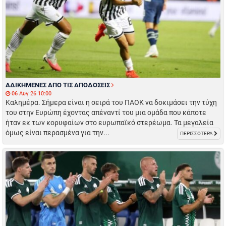
ΑΔΙΚΗΜΕΝΕΣ ΑΠΟ ΤΙΣ ΑΠΟΔΟΣΕΙΣ
06 Αυγ 26 10:00
Καλημέρα. Σήμερα είναι η σειρά του ΠΑΟΚ να δοκιμάσει την τύχη
του στην Ευρώπη έχοντας απέναντί του μια ομάδα που κάποτε
ήταν εκ των κορυφαίων στο ευρωπαϊκό στερέωμα. Τα μεγαλεία
όμως είναι περασμένα για την...
ΠΕΡΙΣΣΟΤΕΡΑ