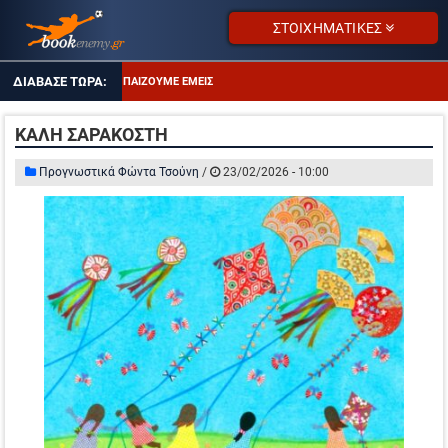
ΣΤΟΙΧΗΜΑΤΙΚΕΣ
ΤΙ ΠΑΙΖΟΥΜΕ ΕΜΕΙΣ
ΑΠΟΔΌΣΕΙΣ ΣΕ ΠΤΏΣΗ
ΚΑΛΗ ΣΑΡΑΚΟΣΤΗ
OVER 3.5 ΓΙΑ ΣΗΜΕΡΑ
Προγνωστικά Φώντα Τσούνη
/
23/02/2026 - 10:00
ΤΖΊΡΟΙ ΣΤΟΙΧΉΜΑΤΟΣ
ΠΡΟΤΕΙΝΌΜΕΝΑ SITES
ΠΡΌΓΡΑΜΜΑ TV
ΔΕΝ ΒΟΥΤΑΜΕ ΣΤΑ… ΒΑΘΙΑ
ΤΙ ΠΑΙΖΟΥΜΕ ΕΜΕΙΣ
ΑΠΟΔΌΣΕΙΣ ΣΕ ΠΤΏΣΗ
OVER 3.5 ΓΙΑ ΣΗΜΕΡΑ