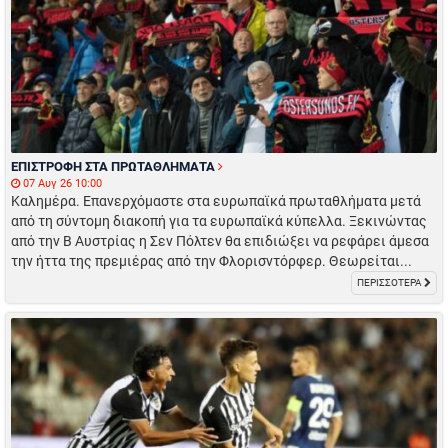
ΕΠΙΣΤΡΟΦΗ ΣΤΑ ΠΡΩΤΑΘΛΗΜΑΤΑ
07 Αυγ 26 10:00
Καλημέρα. Επανερχόμαστε στα ευρωπαϊκά πρωταθλήματα μετά
από τη σύντομη διακοπή για τα ευρωπαϊκά κύπελλα. Ξεκινώντας
από την Β Αυστρίας η Σεν Πόλτεν θα επιδιώξει να ρεφάρει άμεσα
την ήττα της πρεμιέρας από την Φλορισντόρφερ. Θεωρείται...
ΠΕΡΙΣΣΟΤΕΡΑ