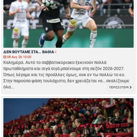
ΔΕΝ ΒΟΥΤΑΜΕ ΣΤΑ… ΒΑΘΙΑ
08 Αυγ 26 10:00
Καλημέρα. Αυτό το σαββατοκύριακο ξεκινούν πολλά
πρωταθλήματα και σιγά σιγά μπαίνουμε στη σεζόν 2026-2027.
Όπως λέγαμε και τις προάλλες όμως, ουκ εν τω πολλώ το ευ.
Στην παρούσα φάση τουλάχιστο, δεν χρειάζεται να… σκαλίζουμε
όλα...
ΠΕΡΙΣΣΟΤΕΡΑ