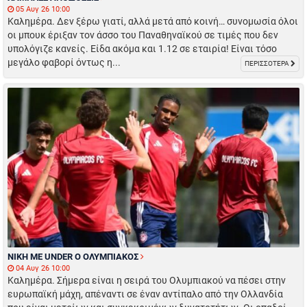
05 Αυγ 26 10:00
Καλημέρα. Δεν ξέρω γιατί, αλλά μετά από κοινή… συνομωσία όλοι
οι μπουκ έριξαν τον άσσο του Παναθηναϊκού σε τιμές που δεν
υπολόγιζε κανείς. Είδα ακόμα και 1.12 σε εταιρία! Είναι τόσο
μεγάλο φαβορί όντως η...
ΠΕΡΙΣΣΟΤΕΡΑ
NIKH ME UNDER Ο ΟΛΥΜΠΙΑΚΟΣ
04 Αυγ 26 10:00
Καλημέρα. Σήμερα είναι η σειρά του Ολυμπιακού να πέσει στην
ευρωπαϊκή μάχη, απέναντι σε έναν αντίπαλο από την Ολλανδία