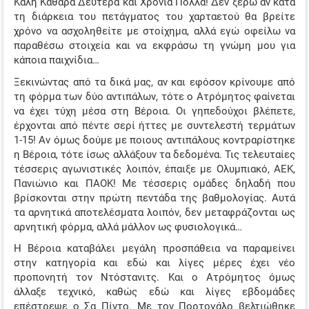
Καλή Καθαρά Δευτέρα και Χρόνια Πολλά! Δεν ξέρω αν κατά
τη διάρκεια του πετάγματος του χαρταετού θα βρείτε
ΤΖΊΡΟΙ ΣΤΟΙΧΉΜΑΤΟΣ
χρόνο να ασχοληθείτε με στοίχημα, αλλά εγώ οφείλω να
ΠΡΟΤΕΙΝΌΜΕΝΑ SITES
παραθέσω στοιχεία και να εκφράσω τη γνώμη μου για
κάποια παιχνίδια…
ΠΡΌΓΡΑΜΜΑ TV
Ξεκινώντας από τα δικά μας, αν και εφόσον κρίνουμε από
τη φόρμα των δύο αντιπάλων, τότε ο Ατρόμητος φαίνεται
ΑΔΙΚΗΜΕΝΕΣ ΑΠΟ ΤΙΣ ΑΠΟΔΟΣΕΙΣ
να έχει τύχη μέσα στη Βέροια. Οι γηπεδούχοι βλέπετε,
έρχονται από πέντε σερί ήττες με συντελεστή τερμάτων
1-15! Αν όμως δούμε με ποιους αντιπάλους κοντραρίστηκε
η Βέροια, τότε ίσως αλλάξουν τα δεδομένα. Τις τελευταίες
τέσσερις αγωνιστικές λοιπόν, έπαιξε με Ολυμπιακό, ΑΕΚ,
Πανιώνιο και ΠΑΟΚ! Με τέσσερις ομάδες δηλαδή που
βρίσκονται στην πρώτη πεντάδα της βαθμολογίας. Αυτά
τα αρνητικά αποτελέσματα λοιπόν, δεν μεταφράζονται ως
αρνητική φόρμα, αλλά μάλλον ως φυσιολογικά…
Η Βέροια καταβάλει μεγάλη προσπάθεια να παραμείνει
στην κατηγορία και εδώ και λίγες μέρες έχει νέο
προπονητή τον Ντόστανιτς. Και ο Ατρόμητος όμως
άλλαξε τεχνικό, καθώς εδώ και λίγες εβδομάδες
επέστρεψε ο Σα Πίντο. Με τον Πορτογάλο βελτιώθηκε