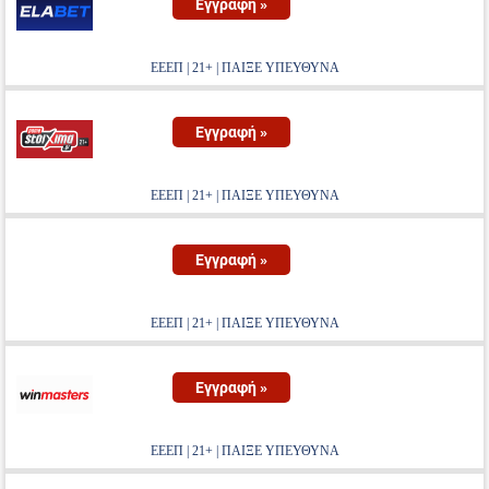
Εγγραφή »
ΕΕΕΠ | 21+ | ΠΑΙΞΕ ΥΠΕΥΘΥΝΑ
Εγγραφή »
ΕΕΕΠ | 21+ | ΠΑΙΞΕ ΥΠΕΥΘΥΝΑ
Εγγραφή »
ΕΕΕΠ | 21+ | ΠΑΙΞΕ ΥΠΕΥΘΥΝΑ
Εγγραφή »
ΕΕΕΠ | 21+ | ΠΑΙΞΕ ΥΠΕΥΘΥΝΑ