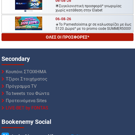
06-08-26
🌟Συγκλονιστική προσφορά* γνωριμίας
χωρίς κατάθεση στην Elabet
06-08-26
☀️To Pamestoixima.gr σε καλωσορίζει με έως
5120 Δώρα* με το promo code SUMMER5000!
ΟΛΕΣ ΟΙ ΠΡΟΣΦΟΡΕΣ*
Secondary
Κουπόνι ΣΤΟΙΧΗΜΑ
Τζίροι Στοιχήματος
Πρόγραμμα TV
Τα tweets του Φώντα
Προτεινόμενα Sites
LIVE-BET by FONTAS
Βookenemy Social