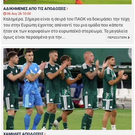
ΑΔΙΚΗΜΕΝΕΣ ΑΠΟ ΤΙΣ ΑΠΟΔΟΣΕΙΣ
06 Αυγ 26 10:00
Καλημέρα. Σήμερα είναι η σειρά του ΠΑΟΚ να δοκιμάσει την τύχη
του στην Ευρώπη έχοντας απέναντί του μια ομάδα που κάποτε
ήταν εκ των κορυφαίων στο ευρωπαϊκό στερέωμα. Τα μεγαλεία
όμως είναι περασμένα για την...
ΠΕΡΙΣΣΟΤΕΡΑ
ΧΑΜΗΛΕΣ ΑΠΟΔΟΣΕΙΣ